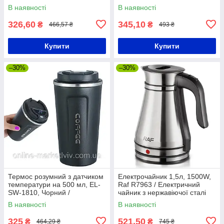
Маленький електричний
нержавіючої сталі
В наявності
В наявності
чайник
326,60
345,10
₴
₴
466,57 ₴
493 ₴
Купити
Купити
–30%
–30%
Термос розумний з датчиком
Електрочайник 1,5л, 1500W,
температури на 500 мл, EL-
Raf R7963 / Електричний
SW-1810, Чорний /
чайник з нержавіючої сталі
Термокружка з сенсорним
В наявності
В наявності
дисплеєм
325
521,50
₴
₴
464,29 ₴
745 ₴