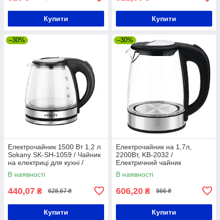
Купити
Купити
–30%
–30%
Електрочайник 1500 Вт 1,2 л
Електрочайник на 1,7л,
Sokany SK-SH-1059 / Чайник
2200Вт, KB-2032 /
на електриці для кухні /
Електричний чайник
Автоматичний чайник
дисковий / Чайник
В наявності
В наявності
електричний
440,07
606,20
₴
₴
628,67 ₴
866 ₴
Купити
Купити