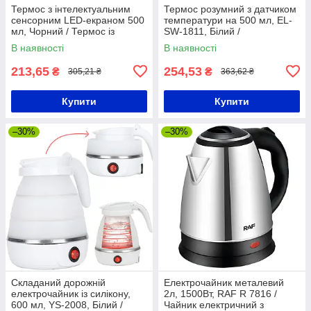
Термос з інтелектуальним
Термос розумний з датчиком
сенсорним LED-екраном 500
температури на 500 мл, EL-
мл, Чорний / Термос із
SW-1811, Білий /
нержавіючої сталі
Термокружка з сенсорним
В наявності
В наявності
дисплеєм
213,65
254,53
₴
₴
305,21 ₴
363,62 ₴
Купити
Купити
–30%
–30%
Складаний дорожній
Електрочайник металевий
електрочайник із силікону,
2л, 1500Вт, RAF R 7816 /
600 мл, YS-2008, Білий /
Чайник електричний з