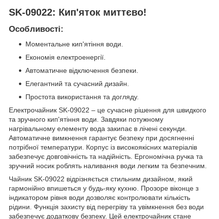
SK-09022: Кип'яток миттєво!
Особливості:
Моментальне кип'ятіння води.
Економія електроенергії.
Автоматичне відключення безпеки.
Елегантний та сучасний дизайн.
Простота використання та догляду.
Електрочайник SK-09022 – це сучасне рішення для швидкого
та зручного кип'ятіння води. Завдяки потужному
нагрівальному елементу вода закипає в лічені секунди.
Автоматичне вимкнення гарантує безпеку при досягненні
потрібної температури. Корпус із високоякісних матеріалів
забезпечує довговічність та надійність. Ергономічна ручка та
зручний носик роблять наливання води легким та безпечним.
Чайник SK-09022 відрізняється стильним дизайном, який
гармонійно впишеться у будь-яку кухню. Прозоре віконце з
індикатором рівня води дозволяє контролювати кількість
рідини. Функція захисту від перегріву та увімкнення без води
забезпечує додаткову безпеку. Цей електрочайник стане