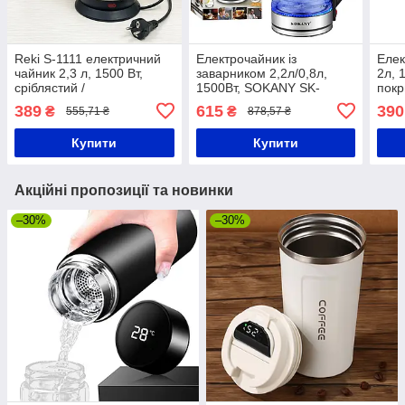
Reki S-1111 електричний
Електрочайник із
Елек
чайник 2,3 л, 1500 Вт,
заварником 2,2л/0,8л,
2л, 
сріблястий /
1500Вт, SOKANY SK-
покр
Електрочайник / Дисковий
09054 / Скляний чайник
Диск
389
615
390
₴
₴
555,71 ₴
878,57 ₴
нагрів
електричний
Купити
Купити
Акційні пропозиції та новинки
–30%
–30%