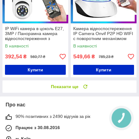
IP WiFi камера в цоколь Е27,
Камера відеоспостереження
3MP / Панорамна камера
IP Camera Onvif P2P HD WIFI
відеоспостереження з
c поворотним механізмом
датчиком руху / Камера-
В наявності
В наявності
лампочка
392,54
549,66
₴
₴
560,77 ₴
785,23 ₴
Купити
Купити
Показати ще
Про нас
90% позитивних з 2490 відгуків за рік
Працює з 30.08.2016
м. Київ