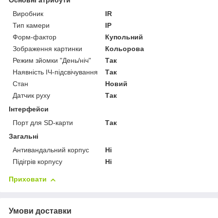
Основні атрибути
Виробник
IR
Тип камери
IP
Форм-фактор
Купольний
Зображення картинки
Кольорова
Режим зйомки "День/ніч"
Так
Наявність ІЧ-підсвічування
Так
Стан
Новий
Датчик руху
Так
Інтерфейси
Порт для SD-карти
Так
Загальні
Антивандальний корпус
Ні
Підігрів корпусу
Ні
Приховати
Умови доставки