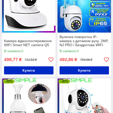
Вулична поворотна IP-
Камера відеоспостереження
камера з датчиком руху, 2MP,
WIFI Smart NET camera Q5
NJ PRO / Бездротова WIFI
камера / Камера
В наявності
В наявності
відеоспостереження / IP
камера
498,77
492,86
₴
₴
712,53 ₴
704,08 ₴
Купити
Купити
–30%
–30%