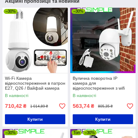
Акційні пропозиції та новинки
–30%
–30%
Wi-Fi Камера
Вулична поворотна IP
відеоспостереження в патрон
камера для
E27, Q26 / Вайфай камера
відеоспостереження з wifi
спостереження /
CAMERA CAM 6 / Камера
В наявності
В наявності
Відеокамера для дому
відеоспостереження вулична
710,42
563,74
₴
₴
1 014,89 ₴
805,35 ₴
Купити
Купити
–30%
Топ
–30%