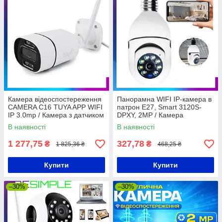
Камера відеоспостереження
Панорамна WIFI IP-камера в
CAMERA C16 TUYA APP WIFI
патрон Е27, Smart 3120S-
IP 3.0mp / Камера з датчиком
DPXY, 2MP / Камера
руху
відеоспостереження з
В наявності
В наявності
датчиком руху
1 277,75
327,78
₴
₴
1 825,36 ₴
468,25 ₴
Купити
Купити
–30%
–30%