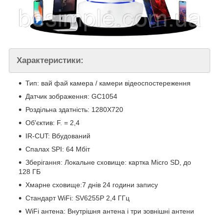
Характеристики:
Тип: вай фай камера / камери відеоспостереження
Датчик зображення: GC1054
Роздільна здатність: 1280X720
Об'єктив: F. = 2,4
IR-CUT: Вбудований
Спалах SPI: 64 Мбіт
Зберігання: Локальне сховище: картка Micro SD, до
128 ГБ
Хмарне сховище:7 днів 24 години запису
Стандарт WiFi: SV6255P 2,4 ГГц
WiFi антена: Внутрішня антена і три зовнішні антени