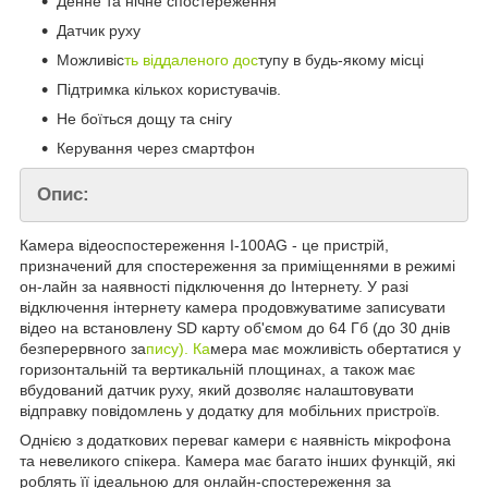
Денне та нічне спостереження
Датчик руху
Можливіс
ть віддаленого дос
тупу в будь-якому місці
Підтримка кількох користувачів.
Не боїться дощу та снігу
Керування через смартфон
Опис:
Камера відеоспостереження I-100AG - це пристрій,
призначений для спостереження за приміщеннями в режимі
он-лайн за наявності підключення до Інтернету. У разі
відключення інтернету камера продовжуватиме записувати
відео на встановлену SD карту об'ємом до 64 Гб (до 30 днів
безперервного за
пису). Ка
мера має можливість обертатися у
горизонтальній та вертикальній площинах, а також має
вбудований датчик руху, який дозволяє налаштовувати
відправку повідомлень у додатку для мобільних пристроїв.
Однією з додаткових переваг камери є наявність мікрофона
та невеликого спікера. Камера має багато інших функцій, які
роблять її ідеальною для онлайн-спостереження за