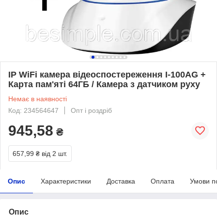
IP WiFi камера відеоспостереження I-100AG +
Карта пам'яті 64ГБ / Камера з датчиком руху
Немає в наявності
Код: 234564647
Опт і роздріб
945,58
₴
657,99 ₴
від 2 шт.
Опис
Характеристики
Доставка
Оплата
Умови п
Опис