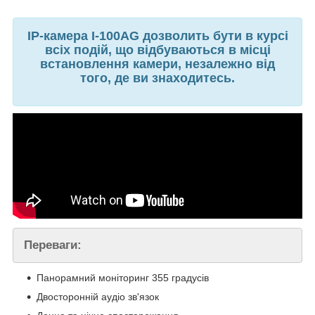
IP-камера I-100AG дозволить бути в курсі
всіх подій, що відбуваються в місці
встановлення камери, незалежно від
того, де ви знаходитесь.
Переваги:
Панорамний моніторинг 355 градусів
Двосторонній аудіо зв'язок