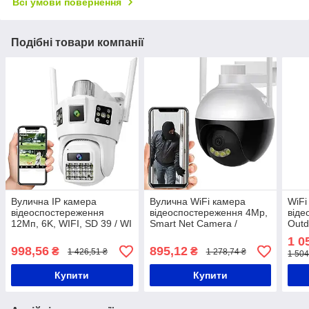
Всі умови повернення
Подібні товари компанії
Вулична IP камера
Вулична WiFi камера
WiFi
відеоспостереження
відеоспостереження 4Mp,
віде
12Мп, 6K, WIFI, SD 39 / WI
Smart Net Camera /
Outd
FI камера / Камера
Поворотна IP камера з
пово
1 0
поворотна / Камера з
віддаленим доступом
Каме
998,56
895,12
₴
₴
1 426,51 ₴
1 278,74 ₴
1 504
датчиком руху
Купити
Купити