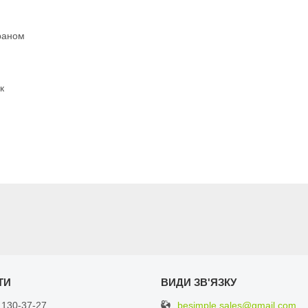
раном
к
besimple.sales@gmail.com
 130-37-27