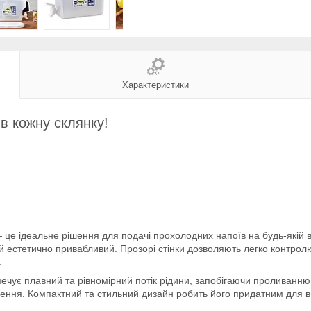
Характеристики
в кожну склянку!
це ідеальне рішення для подачі прохолодних напоїв на будь-якій ве
а й естетично привабливий. Прозорі стінки дозволяють легко контро
.
ує плавний та рівномірний потік рідини, запобігаючи проливанню. 
нення. Компактний та стильний дизайн робить його придатним для ви