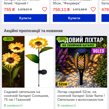
білий, Чорний /
95см, "Феєрверк"
бата
Декоративний ліхтар для
ShowTime / Вуличний
біле
755
750,11
479
₴
₴
1 078,57 ₴
1 071,58 ₴
саду / Вуличний ліхтар
газонний LED світильник
ліхт
ліхт
Купити
Купити
Акційні пропозиції та новинки
–30%
–30%
Садовий світильник на
Ліхтар садовий 52см, на
сонячній батареї Соняшник,
сонячній батареї Solar flame /
75 см / Газонний
Світильник з вологозахистом
світлодіодний ліхтар
/ Ліхтар з ефектом полум'я
В наявності
В наявності