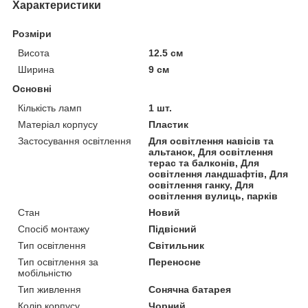
Характеристики
Розміри
Висота
12.5 см
Ширина
9 см
Основні
Кількість ламп
1 шт.
Матеріал корпусу
Пластик
Застосування освітлення
Для освітлення навісів та
альтанок, Для освітлення
терас та балконів, Для
освітлення ландшафтів, Для
освітлення ганку, Для
освітлення вулиць, парків
Стан
Новий
Спосіб монтажу
Підвісний
Тип освітлення
Світильник
Тип освітлення за
Переносне
мобільністю
Тип живлення
Сонячна батарея
Колір корпусу
Чорний