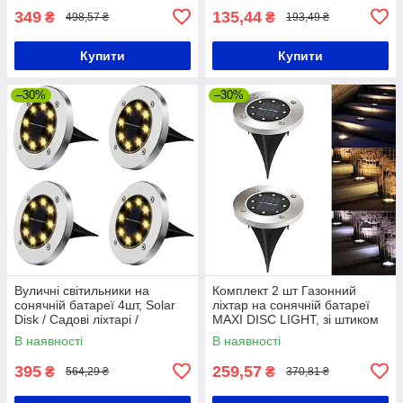
349
135,44
₴
₴
498,57 ₴
193,49 ₴
Купити
Купити
–30%
–30%
Вуличні світильники на
Комплект 2 шт Газонний
сонячній батареї 4шт, Solar
ліхтар на сонячній батареї
Disk / Садові ліхтарі /
MAXI DISC LIGHT, зі штиком
Світильники садові
для газону / Садовий
В наявності
В наявності
світильник
395
259,57
₴
₴
564,29 ₴
370,81 ₴