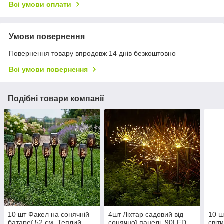
Всі умови оплати
Умови повернення
Повернення товару впродовж 14 днів безкоштовно
Всі умови повернення
Подібні товари компанії
10 шт Факел на сонячній
4шт Ліхтар садовий від
10 ш
батареї 52 см, Теплий
сонячної панелі, 90LED,
світ