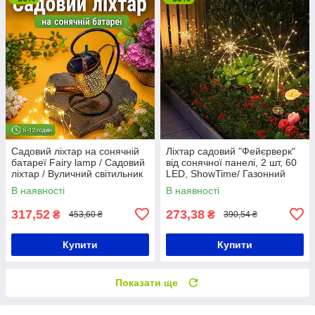
Садовий ліхтар на сонячній
Ліхтар садовий "Фейєрверк"
батареї Fairy lamp / Садовий
від сонячної панелі, 2 шт, 60
ліхтар / Вуличний світильник
LED, ShowTime/ Газонний
ліхтар від сонячної енергії
В наявності
В наявності
317,52
273,38
₴
₴
453,60 ₴
390,54 ₴
Купити
Купити
Показати ще