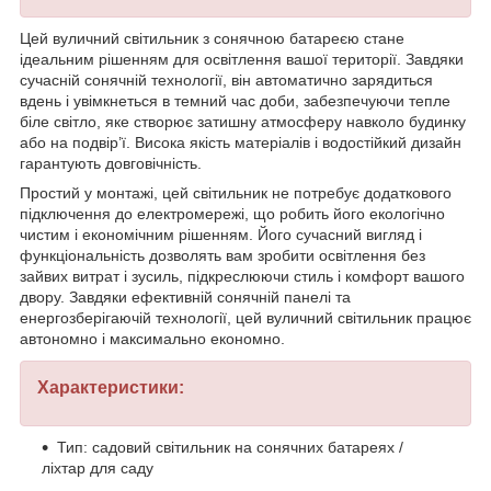
Цей вуличний світильник з сонячною батареєю стане
ідеальним рішенням для освітлення вашої території. Завдяки
сучасній сонячній технології, він автоматично зарядиться
вдень і увімкнеться в темний час доби, забезпечуючи тепле
біле світло, яке створює затишну атмосферу навколо будинку
або на подвір’ї. Висока якість матеріалів і водостійкий дизайн
гарантують довговічність.
Простий у монтажі, цей світильник не потребує додаткового
підключення до електромережі, що робить його екологічно
чистим і економічним рішенням. Його сучасний вигляд і
функціональність дозволять вам зробити освітлення без
зайвих витрат і зусиль, підкреслюючи стиль і комфорт вашого
двору. Завдяки ефективній сонячній панелі та
енергозберігаючій технології, цей вуличний світильник працює
автономно і максимально економно.
Характеристики:
Тип: садовий світильник на сонячних батареях /
ліхтар для саду