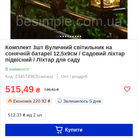
Комплект 3шт Вуличний світильник на
сонячній батареї 12,5х9см / Садовий ліхтар
підвісний / Ліхтар для саду
В наявності
Код: 234574963(связка)
Опт і роздріб
515,49
₴
736,41 ₴
Економія
220.92 ₴
Залишилось
5 днів
512,33 ₴
від 2 шт.
Купити