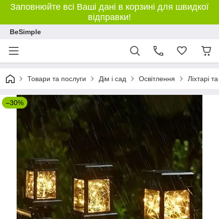
Заповнюйте всі Ваші дані в корзині для швидкої
відправки!
BeSimple
Товари та послуги
Дім і сад
Освітлення
Ліхтарі т
–30%