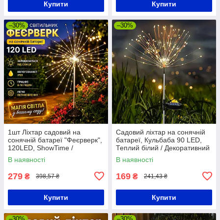
Купити
Купити
–30%
–30%
1шт Ліхтар садовий на
Садовий ліхтар на сонячній
сонячній батареї "Феєрверк",
батареї, Кульбаба 90 LED,
120LED, ShowTime /
Теплий білий / Декоративний
Газонний ліхтар салют /
вуличний світильник
В наявності
В наявності
Вуличний ліхтар
279
169
₴
₴
398,57 ₴
241,43 ₴
Купити
Купити
–30%
–30%