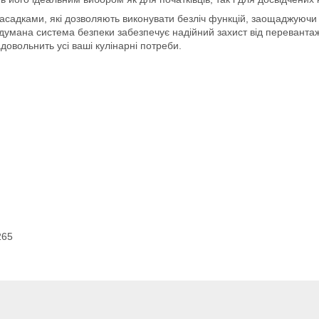
адками, які дозволяють виконувати безліч функцій, заощаджуючи ва
одумана система безпеки забезпечує надійний захист від перевант
адовольнить усі ваші кулінарні потреби.
265