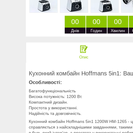
0
0
0
0
0
0
Днів
Годин
Хвилин
Опис
Кухонний комбайн Hoffmans 5in1: Ваш
Особливості:
Багатофункціональність
Висока потужність: 1200 Вт.
Компактний дизайн.
Простота у використанні.
Надійність та довговічність.
Кухонний комбайн Hoffmans 5in1 1200W HM-1265 - це 
справляється з найскладнішими завданнями, такими 
в будь-який інтер'єр, а простота у використанні робит