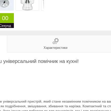
0
0
Секунд
Характеристики
 універсальний помічник на кухні!
універсальний пристрій, який стане незамінним помічником на вашій
як подрібнення, змішування, збивання та нарізка. Компактний та с
ь його ідеальним вибором як для початківців, так і для досвідчених к