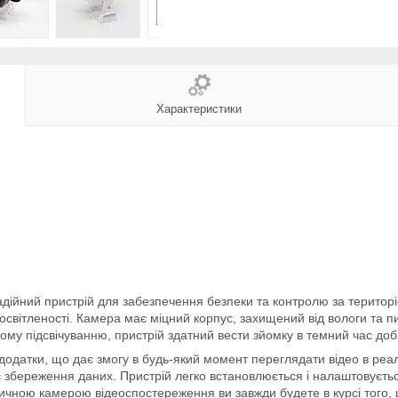
Характеристики
ійний пристрій для забезпечення безпеки та контролю за територі
 освітленості. Камера має міцний корпус, захищений від вологи та пи
му підсвічуванню, пристрій здатний вести зйомку в темний час доб
 додатки, що дає змогу в будь-який момент переглядати відео в ре
є збереження даних. Пристрій легко встановлюється і налаштовуєть
уличною камерою відеоспостереження ви завжди будете в курсі того, 