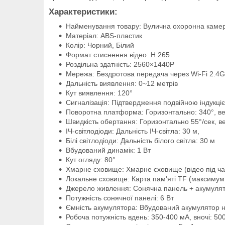
Характеристики:
Найменування товару: Вулична охоронна камер
Матеріал: ABS-пластик
Колір: Чорний, Білий
Формат стиснення відео: H.265
Роздільна здатність: 2560×1440P
Мережа: Бездротова передача через Wi-Fi 2.4G
Дальність виявлення: 0~12 метрів
Кут виявлення: 120°
Сигналізація: Підтвердження подвійною індукц
Поворотна платформа: Горизонтально: 340°, ве
Швидкість обертання: Горизонтально 55°/сек, в
ІЧ-світлодіоди: Дальність ІЧ-світла: 30 м,
Білі світлодіоди: Дальність білого світла: 30 м
Вбудований динамік: 1 Вт
Кут огляду: 80°
Хмарне сховище: Хмарне сховище (відео під ча
Локальне сховище: Карта пам'яті TF (максимум
Джерело живлення: Сонячна панель + акумулят
Потужність сонячної панелі: 6 Вт
Ємність акумулятора: Вбудований акумулятор 
Робоча потужність вдень: 350-400 мА, вночі: 50