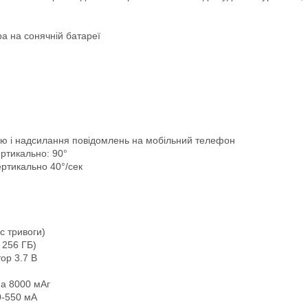
а на сонячній батареї
ією і надсилання повідомлень на мобільний телефон
ртикально: 90°
ертикально 40°/сек
с тривоги)
 256 ГБ)
ор 3.7 В
на 8000 мАг
0-550 мА