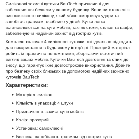
Силіконові захисні куточки BauTech призначені для
забезпечення безпеки у вашому будинку. Вони виготовлені з
високоякісного силікону, який м'яко амортизує удари та
запобігає травмам, особливо у дітей. Кутки легко
встановлюються на кути меблів, такі як столи, стільці та шафи,
забезпечуючи надійний захист від гострих кутів.
Комплект включає 4 силіконові куточки, які ідеально підходять
для використання в будь-якому інтер'єрі. Прозорий матеріал
робить їх практично непомітними, зберігаючи естетичний
вигляд ваших меблів. Куточки BauTech довговічні та стійкі до
зносу, що гарантує їхнє довгострокове використання. Дбайте
про безпеку своїх близьких за допомогою надійних захисних
куточків BauTech.
Характеристики:
Матеріал: силікон
Кількість в упаковці: 4 штуки
Призначення: захист кутів меблів
Колір: прозорий
Установка: самоклеючі
Безпека: запобігають травмам від гострих кутів