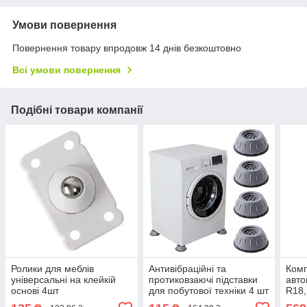
Умови повернення
Повернення товару впродовж 14 днів безкоштовно
Всі умови повернення
Подібні товари компанії
Ролики для меблів
Антивібраційні та
Комп
універсальні на клейкій
протиковзаючі підставки
авто
основі 4шт
для побутової техніки 4 шт
R18,
/ Гумові підставки на
для 