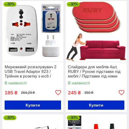
–30%
–30%
Мережевий розгалужувач 2
Слайдери для меблів 4шт,
USB Travel Adaptor 823 /
RUBY / Рухомі підставки під
Трійник в розетку з юсб /
меблі / Підставки під ніжки
Мережевий адаптер для
В наявності
В наявності
подорожей
185
245
₴
₴
264,29 ₴
350 ₴
Купити
Купити
–30%
–30%