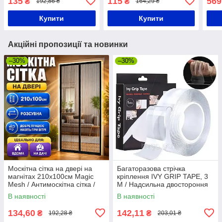
135
115
569
₴
₴
192,86 ₴
164,29 ₴
присосках для меблів
запа
для
Купити
Купити
Акційні пропозиції та новинки
–30%
–30%
Москітна сітка на двері на
Багаторазова стрічка
магнітах 210х100см Magic
кріплення IVY GRIP TAPE, 3
Mesh / Антимоскітна сітка /
M / Надсильна двостороння
Дверна сітка / Магнітна
клейка стрічка скотч
В наявності
В наявності
штора
134,60
142,11
₴
₴
192,28 ₴
203,01 ₴