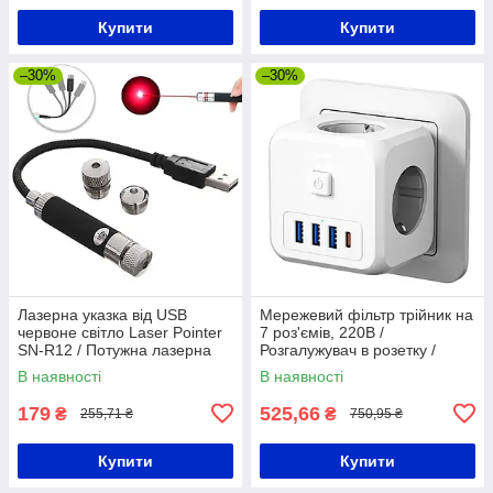
Купити
Купити
–30%
–30%
Лазерна указка від USB
Мережевий фільтр трійник на
червоне світло Laser Pointer
7 роз'ємів, 220В /
SN-R12 / Потужна лазерна
Розгалужувач в розетку /
юсб указка з насадками
Трійник з юсб / Мережевий
В наявності
В наявності
адаптер
179
525,66
₴
₴
255,71 ₴
750,95 ₴
Купити
Купити