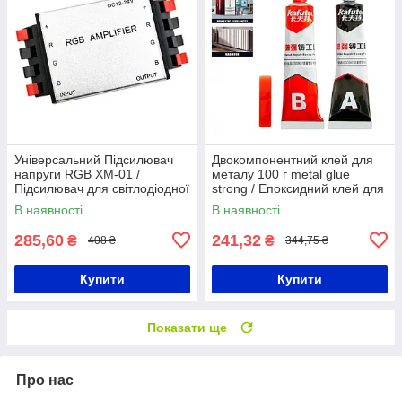
Універсальний Підсилювач
Двокомпонентний клей для
напруги RGB XM-01 /
металу 100 г metal glue
Підсилювач для світлодіодної
strong / Епоксидний клей для
стрічки / RGB підсилювач
алюмінію, заліза
В наявності
В наявності
285,60
241,32
₴
₴
408 ₴
344,75 ₴
Купити
Купити
Показати ще
Про нас