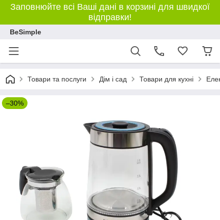
Заповнюйте всі Ваші дані в корзині для швидкої
відправки!
BeSimple
Товари та послуги
Дім і сад
Товари для кухні
Елек
–30%