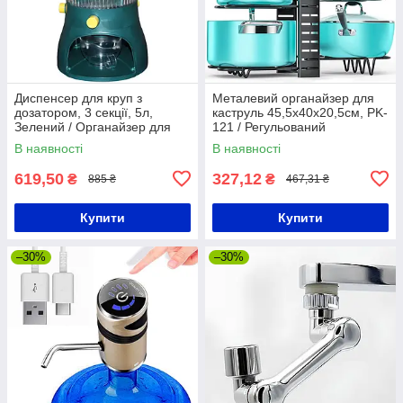
Диспенсер для круп з
Металевий органайзер для
дозатором, 3 секції, 5л,
каструль 45,5х40х20,5см, PK-
Зелений / Органайзер для
121 / Регульований
круп / Органайзер для
органайзер для сковорідок
В наявності
В наявності
сипучих продуктів
619,50
327,12
₴
₴
885 ₴
467,31 ₴
Купити
Купити
–30%
–30%