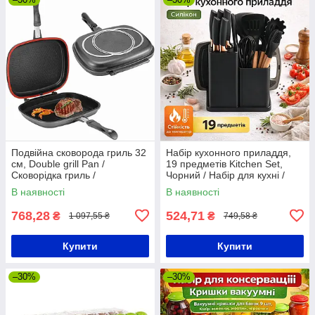
Подвійна сковорода гриль 32
Набір кухонного приладдя,
см, Double grill Pan /
19 предметів Kitchen Set,
Сковорідка гриль /
Чорний / Набір для кухні /
Антипригарна сковорода
Кухонний набір приладів /
В наявності
В наявності
Кухонне начиння
768,28
524,71
₴
₴
1 097,55 ₴
749,58 ₴
Купити
Купити
–30%
–30%