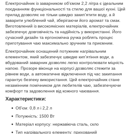
Електрочайник із заварником об'ємом 2,2 літра є ідеальним
поєднанням функціональності та стилю для вашої кухні. Цей
прилад дозволяє не тільки швидко закип'ятити воду, а й
заварити улюблений чай, зберігаючи його аромат та смак.
Виготовлений із високоякісних матеріалів, електрочайник
забезпечує довговічність та надійність у використанні. Його
сучасний дизайн та ергономічна ручка роблять процес
приготування чаю максимально зручним та приємним.
Електрочайник оснащений потужним нагрівальним
елементом, який забезпечує швидке кип'ятіння води, а
вбудований заварник дозволяє легко контролювати міцність
напою. Прозоре віконце на корпусі дозволяє стежити за
рівнем води, а автоматичне відключення під час закипання
гарантує безпеку використання. Цей електрочайник стане
незамінним помічником для любителів чаю, забезпечуючи
комфорт та задоволення від кожного чаювання.
Характеристики:
Об'єм: 0,8 л і 2,2 л
Потужність: 1500 Вт
Матеріал корпусу: нержавіюча сталь, скло
Тип нагрівального елементу: прихований