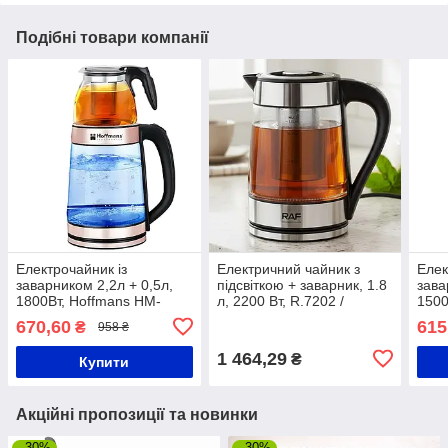
Подібні товари компанії
Електрочайник із
Електричний чайник з
Елек
заварником 2,2л + 0,5л,
підсвіткою + заварник, 1.8
зава
1800Вт, Hoffmans HM-
л, 2200 Вт, R.7202 /
1500
7827 / Скляний чайник
Електрочайник прозорий /
0905
670,60
615
₴
958 ₴
електричний
Скляний електрочайник
елек
1 464,29
₴
Купити
Акційні пропозиції та новинки
–30%
–30%