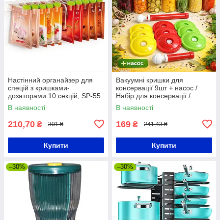
Настінний органайзер для
Вакуумні кришки для
спецій з кришками-
консервації 9шт + насос /
дозаторами 10 секцій, SP-55
Набір для консервації /
/ Навісний органайзер для
Вакуумна система / Кришки
В наявності
В наявності
приправ
вакуумні
210,70
169
₴
₴
301 ₴
241,43 ₴
Купити
Купити
–30%
–30%