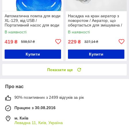
Автоматична помпа для води
Насадка на кран аератор з
XL-129, від USB /
поворотом / Аератор, що
Портативний насос для води
обертається для змішувача /
/ Електричний диспенсер на
Насадка для крана
В наявності
В наявності
сулію
419
229
₴
₴
598,57 ₴
327,14 ₴
Купити
Купити
Показати ще
Про нас
90% позитивних з 2499 відгуків за рік
Працює з 30.08.2016
м. Київ
Левадна 11, Київ, Україна