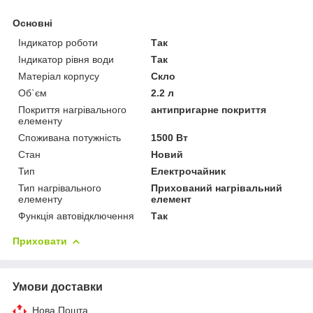
Основні
Індикатор роботи
Так
Індикатор рівня води
Так
Матеріал корпусу
Скло
Об`єм
2.2 л
Покриття нагрівального
антипригарне покриття
елементу
Споживана потужність
1500 Вт
Стан
Новий
Тип
Електрочайник
Тип нагрівального
Прихований нагрівальний
елементу
елемент
Функція автовідключення
Так
Приховати
Умови доставки
Нова Пошта