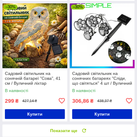
–30%
–30%
Садовий світильник на
Садовий світильник на
сонячній батареї "Сова", 41
сонячних батареях "Сліди,
см / Вуличний ліхтар
що світяться" 4 шт / Вуличний
газонний / Водонепроникний
нічник у формі лап / Газонне
В наявності
В наявності
світильник
світло
299
306,86
₴
₴
427,14 ₴
438,37 ₴
Купити
Купити
Показати ще