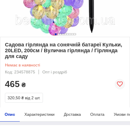
Садова гірлянда на сонячній батареї Кульки,
20LED, 200см / Вулична гірлянда / Гірлянда
для саду
Немає в наявності
Код: 234578875
Опт і роздріб
465
₴
320,50 ₴
від 2 шт.
Опис
Характеристики
Доставка
Оплата
Умови п