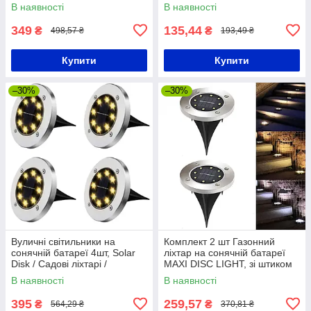
світлодіодний ліхтар
/ Ліхтар з ефектом полум'я
В наявності
В наявності
349
135,44
₴
₴
498,57 ₴
193,49 ₴
Купити
Купити
–30%
–30%
Вуличні світильники на
Комплект 2 шт Газонний
сонячній батареї 4шт, Solar
ліхтар на сонячній батареї
Disk / Садові ліхтарі /
MAXI DISC LIGHT, зі штиком
Світильники садові
для газону / Садовий
В наявності
В наявності
світильник
395
259,57
₴
₴
564,29 ₴
370,81 ₴