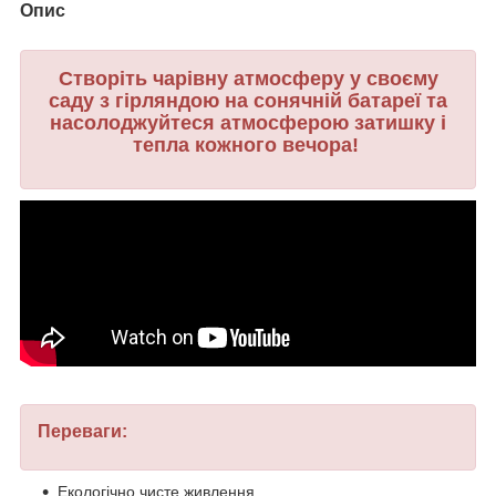
Опис
Створіть чарівну атмосферу у своєму
саду з гірляндою на сонячній батареї та
насолоджуйтеся атмосферою затишку і
тепла кожного вечора!
Переваги:
Екологічно чисте живлення