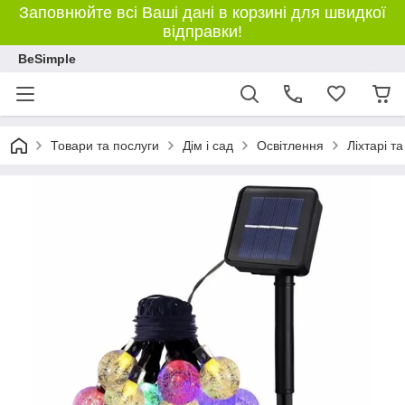
Заповнюйте всі Ваші дані в корзині для швидкої
відправки!
BeSimple
Товари та послуги
Дім і сад
Освітлення
Ліхтарі т