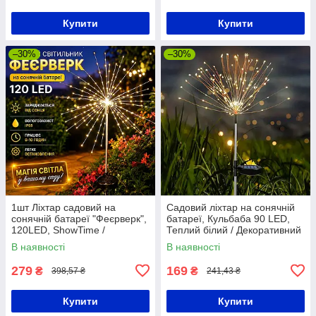
Купити
Купити
–30%
–30%
1шт Ліхтар садовий на
Садовий ліхтар на сонячній
сонячній батареї "Феєрверк",
батареї, Кульбаба 90 LED,
120LED, ShowTime /
Теплий білий / Декоративний
Газонний ліхтар салют /
вуличний світильник
В наявності
В наявності
Вуличний ліхтар
279
169
₴
₴
398,57 ₴
241,43 ₴
Купити
Купити