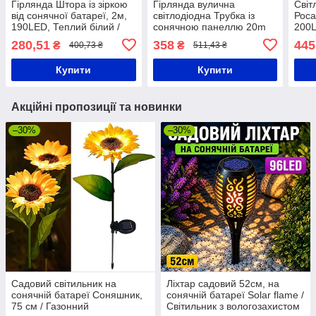
Гірлянда Штора із зіркою
Гірлянда вулична
Світ
від сонячної батареї, 2м,
світлодіодна Трубка із
Роса
190LED, Теплий білий /
сонячною панеллю 20m
200L
Вулична LED гірлянда на
200LED LU994multi
біли
280,51
358
445
₴
₴
400,73 ₴
511,43 ₴
ялинку
Мультиколор
від 
Купити
Купити
Акційні пропозиції та новинки
–30%
–30%
Садовий світильник на
Ліхтар садовий 52см, на
сонячній батареї Соняшник,
сонячній батареї Solar flame /
75 см / Газонний
Світильник з вологозахистом