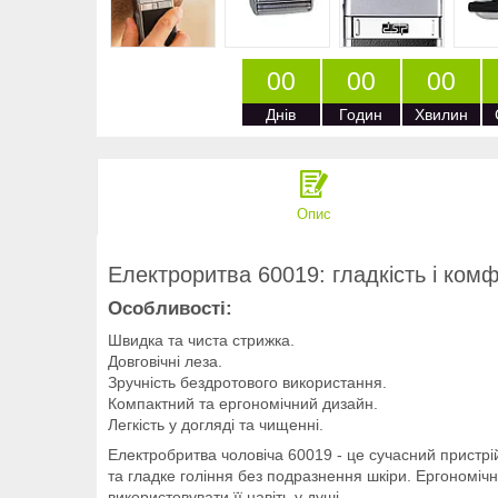
0
0
0
0
0
0
Днів
Годин
Хвилин
Опис
Електроритва 60019: гладкість і комф
Особливості:
Швидка та чиста стрижка.
Довговічні леза.
Зручність бездротового використання.
Компактний та ергономічний дизайн.
Легкість у догляді та чищенні.
Електробритва чоловіча 60019 - це сучасний пристр
та гладке гоління без подразнення шкіри. Ергономіч
використовувати її навіть у душі.