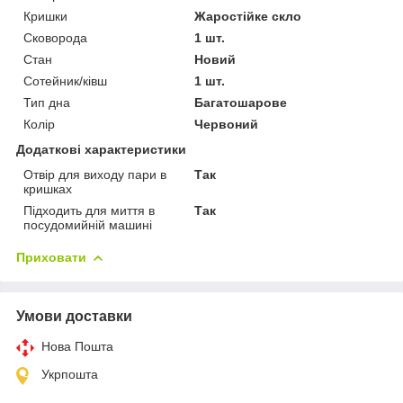
Кришки
Жаростійке скло
Сковорода
1 шт.
Стан
Новий
Сотейник/ківш
1 шт.
Тип дна
Багатошарове
Колір
Червоний
Додаткові характеристики
Отвір для виходу пари в
Так
кришках
Підходить для миття в
Так
посудомийній машині
Приховати
Умови доставки
Нова Пошта
Укрпошта