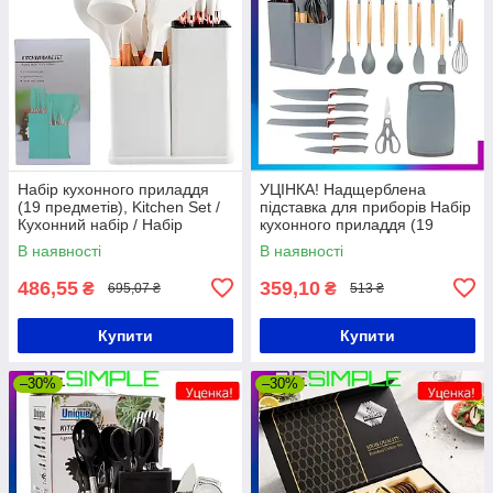
Набір кухонного приладдя
УЦІНКА! Надщерблена
(19 предметів), Kitchen Set /
підставка для приборів Набір
Кухонний набір / Набір
кухонного приладдя (19
приборів для кухні
предметів), Kitchen Set /
В наявності
В наявності
Кухонний набір
486,55
359,10
₴
₴
695,07 ₴
513 ₴
Купити
Купити
–30%
–30%