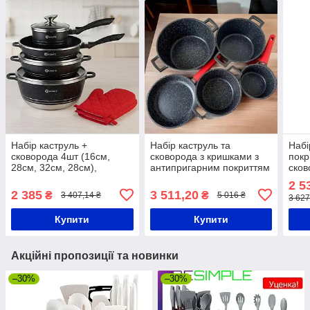
Набір каструль +
Набір каструль та
Набі
сковорода 4шт (16см,
сковорода з кришками з
покр
28см, 32см, 28см),
антипригарним покриттям
сков
рукавички, 3 лопатки,
та набором приладдя Тор
TК0
2 5
Чорний / Набір посуди з
Kitchen ТК00050
2 385
3 511,20
₴
₴
3 407,14 ₴
5 016 ₴
3 627
антипригарним покриттям
Купити
Купити
Акційні пропозиції та новинки
–30%
–30%