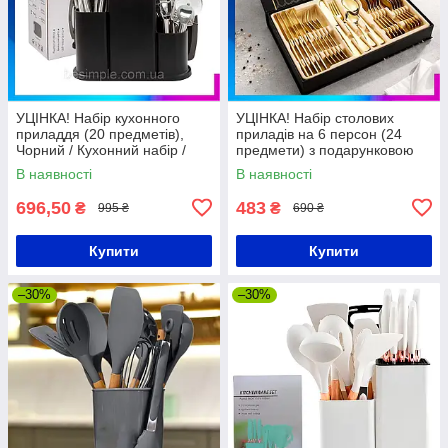
УЦІНКА! Набір кухонного
УЦІНКА! Набір столових
приладдя (20 предметів),
приладів на 6 персон (24
Чорний / Кухонний набір /
предмети) з подарунковою
Приладдя для кухні
упаковкою, Сріблястий /
В наявності
В наявності
Набір столовий
696,50
483
₴
₴
995 ₴
690 ₴
Купити
Купити
–30%
–30%