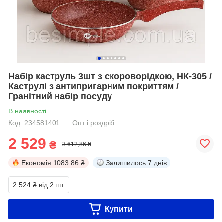
Набір каструль 3шт з скороворідкою, НК-305 /
Каструлі з антипригарним покриттям /
Гранітний набір посуду
В наявності
Код: 234581401
Опт і роздріб
2 529
₴
3 612,86 ₴
Економія
1083.86 ₴
Залишилось
7 днів
2 524 ₴
від 2 шт.
Купити