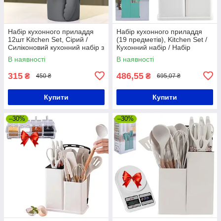
Набір кухонного приладдя
Набір кухонного приладдя
12шт Kitchen Set, Сірий /
(19 предметів), Kitchen Set /
Силіконовий кухонний набір з
Кухонний набір / Набір
підставкою
приборів для кухні
В наявності
В наявності
315
486,55
₴
₴
450 ₴
695,07 ₴
Купити
Купити
–30%
–30%