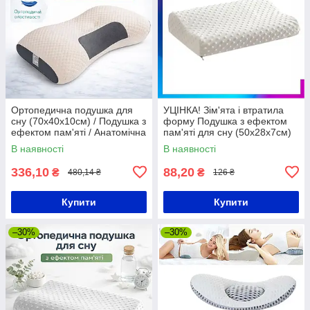
Ортопедична подушка для
УЦІНКА! Зім'ята і втратила
сну (70х40х10см) / Подушка з
форму Подушка з ефектом
ефектом пам'яті / Анатомічна
пам'яті для сну (50х28х7см)
подушка / Ергономічна
GH1188 / Подушка для сну та
В наявності
В наявності
подушка
підтримки шиї
336,10
88,20
₴
₴
480,14 ₴
126 ₴
Купити
Купити
–30%
–30%