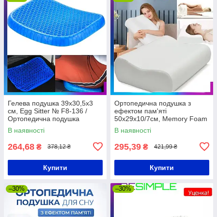
Гелева подушка 39х30,5х3
Ортопедична подушка з
см, Egg Sitter № F8-136 /
ефектом пам'яті
Ортопедична подушка
50x29x10/7см, Memory Foam
Pillow
В наявності
В наявності
264,68
295,39
₴
₴
378,12 ₴
421,99 ₴
Купити
Купити
–30%
–30%