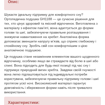
Опис:
Шукаєте ідеальну підтримку для комфортного сну?
Ортопедична подушка GH1188 — це сучасне рішення для
тих, хто цінує здоровий та якісний відпочинок. Виготовлена з
матеріалу з ефектом пам’яті, вона адаптується до форми
голови та шиї, забезпечуючи правильне розташування і
знижуючи навантаження на хребет. Анатомічна форма
допомагає зменшити напругу м'язів, що сприяє глибокому і
спокійному сну. Зробіть свій сон комфортнішим з цією
анатомічною подушкою.
Ця подушка стане незамінним елементом вашого щоденного
відпочинку, особливо якщо ви страждаєте від болю в шиї або
спині. Вона підходить для будь-якої позиції під час сну і
підтримує природний вигин хребта. Завдяки своїй гнучкості
вона легко підлаштовується під індивідуальні потреби
користувача, забезпечуючи правильну підтримку голови і шиї
протягом усієї ночі. Високоякісний матеріал гарантує
довговічність і збереження форми навіть після тривалого
використання.
Характеристики: