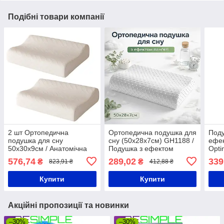
Подібні товари компанії
2 шт Ортопедична
Ортопедична подушка для
Поду
подушка для сну
сну (50х28х7см) GH1188 /
ефек
50х30х9см / Анатомічна
Подушка з ефектом
Opti
подушка для шиї /
пам'яті / Подушка
Орт
576,74
289,02
339
₴
₴
823,91 ₴
412,88 ₴
Подушка з ефектом
анатомічна
пам'яті
Купити
Купити
Акційні пропозиції та новинки
–30%
–30%