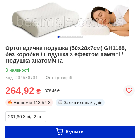
Ортопедична подушка (50х28х7см) GH1188,
без коробки / Подушка з ефектом пам'яті /
Подушка анатомічна
В наявності
Код: 234586731
Опт і роздріб
264,92
₴
378,46 ₴
Економія
113.54 ₴
Залишилось
5 днів
261,60 ₴
від 2 шт.
Купити