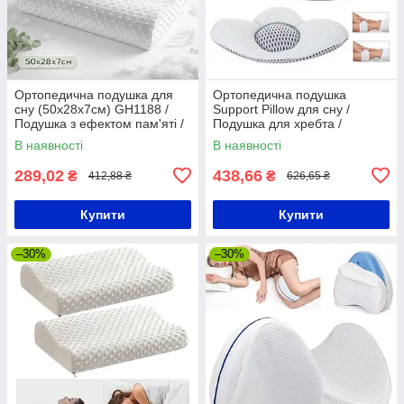
Ортопедична подушка для
Ортопедична подушка
сну (50х28х7см) GH1188 /
Support Pillow для сну /
Подушка з ефектом пам'яті /
Подушка для хребта /
Подушка анатомічна
Подушка для спини та ніг
В наявності
В наявності
289,02
438,66
₴
₴
412,88 ₴
626,65 ₴
Купити
Купити
–30%
–30%