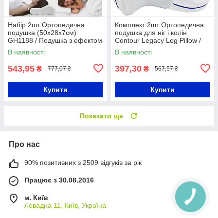
Набір 2шт Ортопедична
Комплект 2шт Ортопедична
подушка (50х28х7см)
подушка для ніг і колін
GH1188 / Подушка з ефектом
Contour Legacy Leg Pillow /
пам'яті / Подушка анатомічна
Подушка між ніг
В наявності
В наявності
543,95
397,30
₴
₴
777,07 ₴
567,57 ₴
Купити
Купити
Показати ще
Про нас
90% позитивних з 2509 відгуків за рік
Працює з 30.08.2016
м. Київ
Левадна 11, Київ, Україна