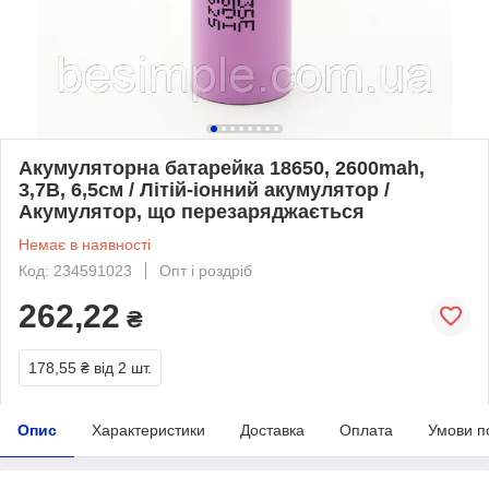
Акумуляторна батарейка 18650, 2600mah,
3,7В, 6,5см / Літій-іонний акумулятор /
Акумулятор, що перезаряджається
Немає в наявності
Код: 234591023
Опт і роздріб
262,22
₴
178,55 ₴
від 2 шт.
Опис
Характеристики
Доставка
Оплата
Умови п