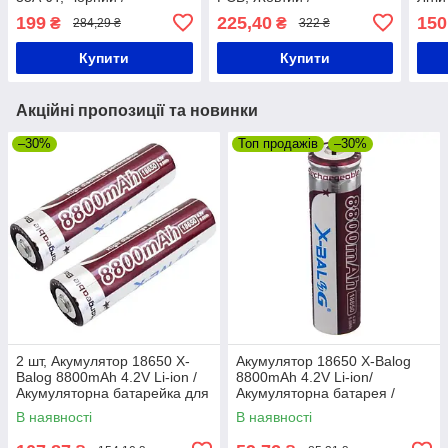
Акумуляторна батарейка /
Акумуляторна батарейка
Висо
199
225,40
150
₴
₴
284,29 ₴
322 ₴
Літієвий акумулятор 18650
для ліхтарів / Акумулятор
бата
літієвий
Купити
Купити
Акційні пропозиції та новинки
–30%
Топ продажів
–30%
2 шт, Акумулятор 18650 X-
Акумулятор 18650 X-Balog
Balog 8800mAh 4.2V Li-ion /
8800mAh 4.2V Li-ion/
Акумуляторна батарейка для
Акумуляторна батарея /
ліхтариків
Акумулятор Li-Ion для
В наявності
В наявності
ліхтариків