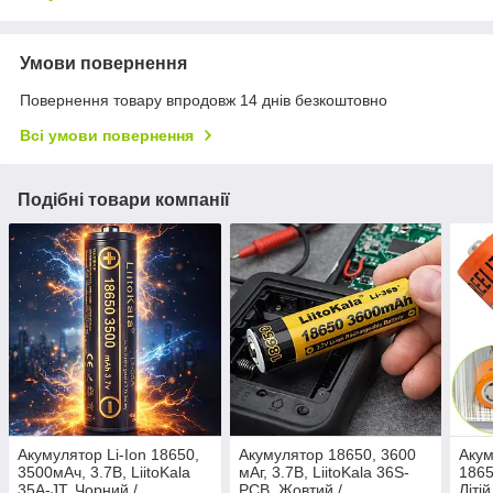
Умови повернення
Повернення товару впродовж 14 днів безкоштовно
Всі умови повернення
Подібні товари компанії
Акумулятор Li-Ion 18650,
Акумулятор 18650, 3600
Акум
3500мАч, 3.7В, LiitoKala
мАг, 3.7В, LiitoKala 36S-
1865
35A-JT, Чорний /
PCB, Жовтий /
Літі