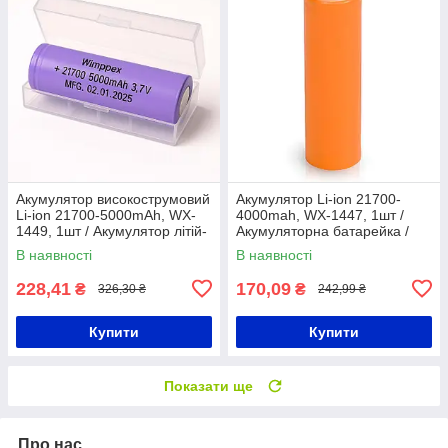
Акумулятор високострумовий
Акумулятор Li-ion 21700-
Li-ion 21700-5000mAh, WX-
4000mah, WX-1447, 1шт /
1449, 1шт / Акумулятор літій-
Акумуляторна батарейка /
іонний
Акумулятор літій-іонний
В наявності
В наявності
228,41
170,09
₴
₴
326,30 ₴
242,99 ₴
Купити
Купити
Показати ще
Про нас