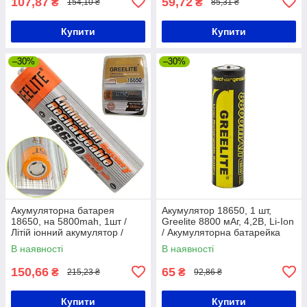
107,87
59,72
₴
₴
154,10 ₴
85,31 ₴
Купити
Купити
–30%
–30%
Акумуляторна батарея
Акумулятор 18650, 1 шт,
18650, на 5800mah, 1шт /
Greelite 8800 мАг, 4,2В, Li-Ion
Літій іонний акумулятор /
/ Акумуляторна батарейка
Високострумова батарейка
В наявності
В наявності
150,66
65
₴
₴
215,23 ₴
92,86 ₴
Купити
Купити