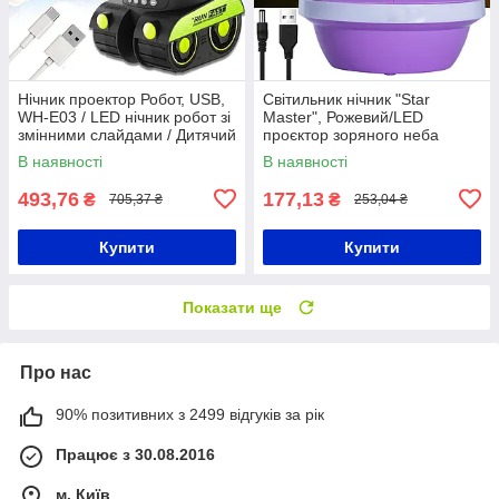
Нічник проектор Робот, USB,
Світильник нічник "Star
WH-E03 / LED нічник робот зі
Master", Рожевий/LED
змінними слайдами / Дитячий
проєктор зоряного неба
нічник
В наявності
В наявності
493,76
177,13
₴
₴
705,37 ₴
253,04 ₴
Купити
Купити
Показати ще
Про нас
90% позитивних з 2499 відгуків за рік
Працює з 30.08.2016
м. Київ