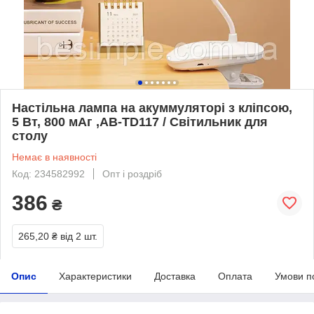
Настільна лампа на акуммуляторі з кліпсою,
5 Вт, 800 мАг ,AB-TD117 / Світильник для
столу
Немає в наявності
Код: 234582992
Опт і роздріб
386
₴
265,20 ₴
від 2 шт.
Опис
Характеристики
Доставка
Оплата
Умови п