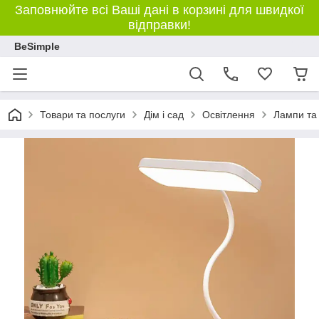
Заповнюйте всі Ваші дані в корзині для швидкої
відправки!
BeSimple
Товари та послуги
Дім і сад
Освітлення
Лампи та 