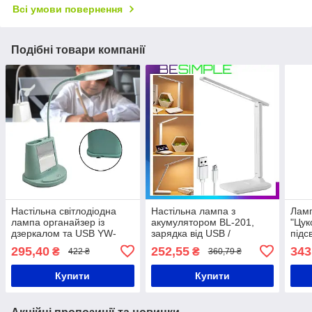
Всі умови повернення
Подібні товари компанії
Настільна світлодіодна
Настільна лампа з
Ламп
лампа органайзер із
акумулятором BL-201,
"Цук
дзеркалом та USB YW-
зарядка від USB /
підс
9070 / Підставка для
Бездротовий портативний
Світ
295,40
252,55
343
₴
₴
422 ₴
360,79 ₴
телефону PowerBank
світлодіодний світильник
ламп
Купити
Купити