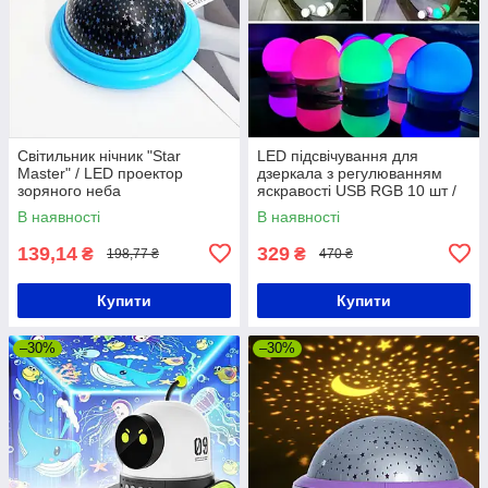
Світильник нічник "Star
LED підсвічування для
Master" / LED проектор
дзеркала з регулюванням
зоряного неба
яскравості USB RGB 10 шт /
Світлодіодні лампочки для
В наявності
В наявності
гримерного дзеркала
139,14
329
₴
₴
198,77 ₴
470 ₴
Купити
Купити
–30%
–30%