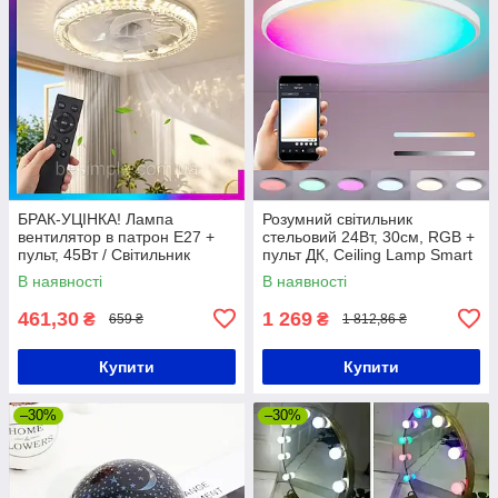
БРАК-УЦІНКА! Лампа
Розумний світильник
вентилятор в патрон Е27 +
стельовий 24Вт, 30см, RGB +
пульт, 45Вт / Світильник
пульт ДК, Ceiling Lamp Smart
стельовий / Стельовий
/ LED люстра світлодіодна
В наявності
В наявності
вентилятор / Люстра з
вентилятором
461,30
1 269
₴
₴
659 ₴
1 812,86 ₴
Купити
Купити
–30%
–30%