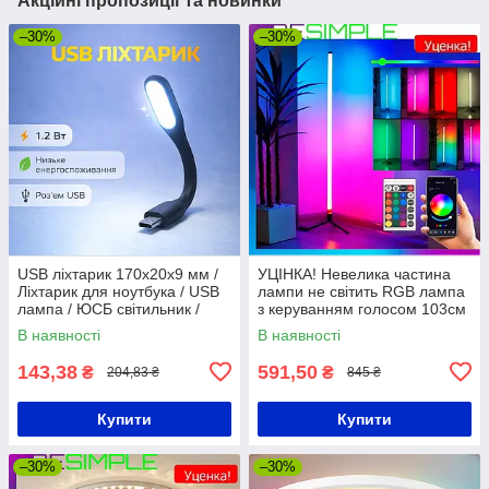
Акційні пропозиції та новинки
–30%
–30%
USB ліхтарик 170x20x9 мм /
УЦІНКА! Невелика частина
Ліхтарик для ноутбука / USB
лампи не світить RGB лампа
лампа / ЮСБ світильник /
з керуванням голосом 103см
Світлодіодна USB лампа для
+ Пульт, від USB / Кольорова
В наявності
В наявності
ноутбука
лампа / RGB світильник
143,38
591,50
₴
₴
204,83 ₴
845 ₴
Купити
Купити
–30%
–30%