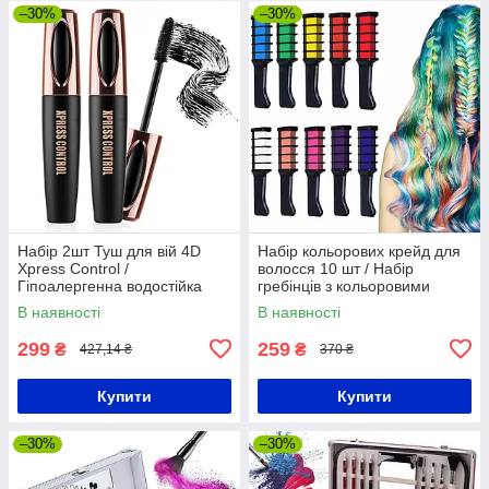
–30%
–30%
Набір 2шт Туш для вій 4D
Набір кольорових крейд для
Xpress Control /
волосся 10 шт / Набір
Гіпоалергенна водостійка
гребінців з кольоровими
туш подовжувальна / Туш з
крейдами для волосся /
В наявності
В наявності
ефектом 4D
Дитячі крейди для волосся
299
259
₴
₴
427,14 ₴
370 ₴
Купити
Купити
–30%
–30%