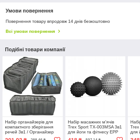
Умови повернення
Повернення товару впродовж 14 днів безкоштовно
Всі умови повернення
Подібні товари компанії
Набір органайзерів для
Набір масажних м'ячів
Набі
компактного зберігання
Trex Sport TX-003MSA 3в1
Trex
речей 3в1 / Органайзер
для йоги та фітнесу EPP
для 
для білизни та шкарпеток
201,92
418
348