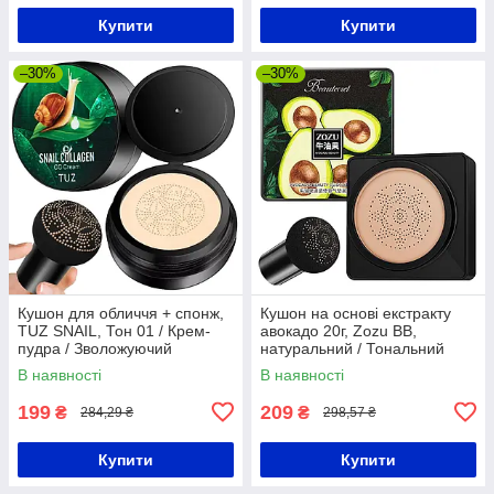
Купити
Купити
–30%
–30%
Кушон для обличчя + спонж,
Кушон на основі екстракту
TUZ SNAIL, Тон 01 / Крем-
авокадо 20г, Zozu BB,
пудра / Зволожуючий
натуральний / Тональний
тональний крем
крем пудра кушон + спонжик
В наявності
В наявності
199
209
₴
₴
284,29 ₴
298,57 ₴
Купити
Купити