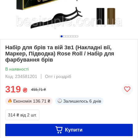
Набір для брів та вій 3в1 (Накладні вії,
Маркер, Підводка) Rose Roll / Набір для
фарбування брів
В наявності
Код: 234581201
Опт і роздріб
319
₴
455,71 ₴
Економія
136.71 ₴
Залишилось
6 днів
314 ₴
від 2 шт.
Купити