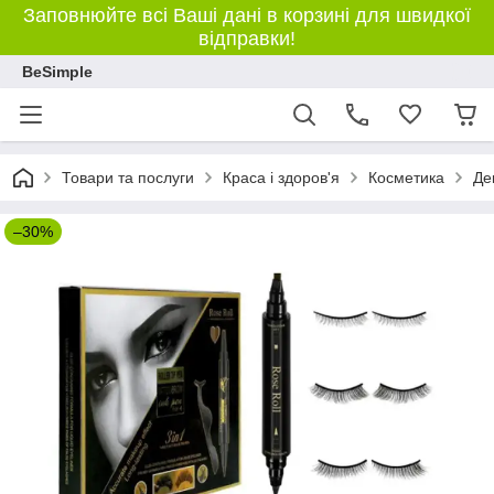
Заповнюйте всі Ваші дані в корзині для швидкої
відправки!
BeSimple
Товари та послуги
Краса і здоров'я
Косметика
Де
–30%