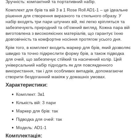
Зручність: компактний та портативний набір.
Комплект для брів та вій 3 в 1 Rose Roll AD1-1 – це ідеальне
рішення для створення виразного та стильного образу. У
набір входять три пари штучних вій, які легко кріпляться та
забезпечують природний та об'ємний вигляд. Кожна пара вій
виготовлена з високоякісних матеріалів, що гарантує їхню
довговічність та комфортне носіння протягом усього дня.
Крім того, в комплект входить маркер для брів, який дозволяє
швидко та точно підкреслити форму брів, а також підводка
для очей, що забезпечує стійкий та насичений колір. Цей
універсальний набір підходить як для повсякденного
використання, так і для особливих випадків, допомагаючи
створити бездоганний макіяж у домашніх умовах.
Характеристики:
Комплект: 3в1
Кількість вій: 3 пари
Маркер для брів: так
Підводка для очей: так
Модель: AD1-1
Комплектація: