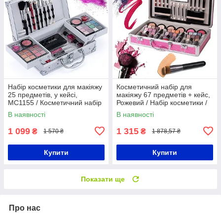
Набір косметики для макіяжу
Косметичний набір для
25 предметів, у кейсі,
макіяжу 67 предметів + кейс,
MC1155 / Косметичний набір
Рожевий / Набір косметики /
/ Повний набір для макіяжу
Набір декоративної
В наявності
В наявності
косметики
1 099
1 315
₴
₴
1 570 ₴
1 878,57 ₴
Купити
Купити
Показати ще
Про нас