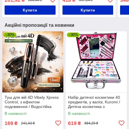
₴
₴
288,46 ₴
597,14 ₴
у шафу
Купити
Купити
Акційні пропозиції та новинки
–30%
–30%
Туш для вій 4D Vibely Xpress
Набір дитячої косметики 40
Control, з ефектом
предметів, у валізі, Kuromi /
подовження / Водостійка
Дитяча косметика з
гіпоалергенна туш для об'єму
пензликами / Набір
В наявності
В наявності
косметики
169
619
₴
₴
241,43 ₴
884,29 ₴