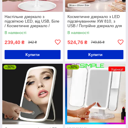
Настільне дзеркало з
Косметичне дзеркало з LED
підсвіткою LED, від USB, Біле
підсвічуванням XW 810, з
/ Косметичне дзеркало /
USB / Потрійне дзеркало для
Дзеркало для макіяжу
макіяжу/ Настільне дзеркало /
В наявності
В наявності
Сенсорне дзеркало
239,40
524,76
₴
₴
342 ₴
749,65 ₴
Купити
Купити
–30%
–30%