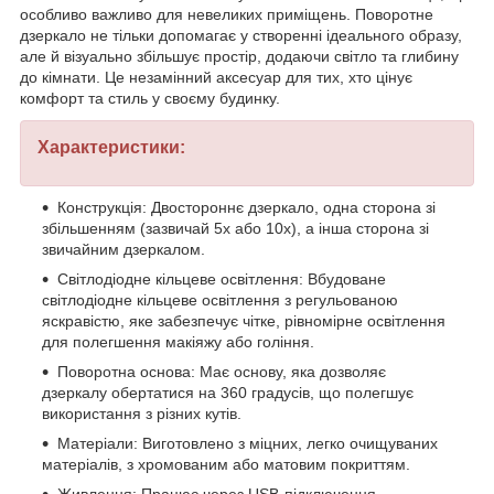
особливо важливо для невеликих приміщень. Поворотне
дзеркало не тільки допомагає у створенні ідеального образу,
але й візуально збільшує простір, додаючи світло та глибину
до кімнати. Це незамінний аксесуар для тих, хто цінує
комфорт та стиль у своєму будинку.
Характеристики:
Конструкція: Двостороннє дзеркало, одна сторона зі
збільшенням (зазвичай 5x або 10x), а інша сторона зі
звичайним дзеркалом.
Світлодіодне кільцеве освітлення: Вбудоване
світлодіодне кільцеве освітлення з регульованою
яскравістю, яке забезпечує чітке, рівномірне освітлення
для полегшення макіяжу або гоління.
Поворотна основа: Має основу, яка дозволяє
дзеркалу обертатися на 360 градусів, що полегшує
використання з різних кутів.
Матеріали: Виготовлено з міцних, легко очищуваних
матеріалів, з хромованим або матовим покриттям.