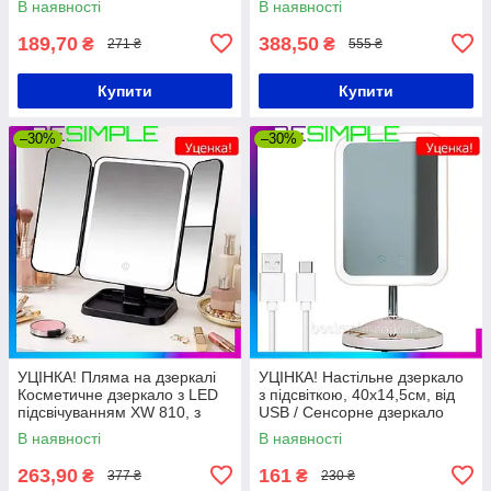
В наявності
В наявності
Настільне дзеркало для
дзеркало для макіяжу
макіяжу
189,70
388,50
₴
₴
271 ₴
555 ₴
Купити
Купити
–30%
–30%
УЦІНКА! Пляма на дзеркалі
УЦІНКА! Настільне дзеркало
Косметичне дзеркало з LED
з підсвіткою, 40х14,5см, від
підсвічуванням XW 810, з
USB / Сенсорне дзеркало
USB / Потрійне сенсорне
для макіяжу / Косметичне
В наявності
В наявності
дзеркало для макіяжу
дзеркало
263,90
161
₴
₴
377 ₴
230 ₴