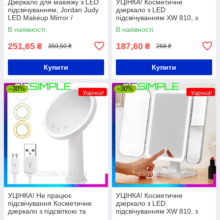
Дзеркало для макіяжу з LED
УЦІНКА! Косметичне
підсвічуванням, Jordan Judy
дзеркало з LED
LED Makeup Mirror /
підсвічуванням XW 810, з
Настільне дзеркало
USB / Потрійне сенсорне
В наявності
В наявності
акумуляторне
дзеркало для макіяжу
251,65
187,60
₴
₴
359,50 ₴
268 ₴
Купити
Купити
–30%
–30%
УЦІНКА! Не працює
УЦІНКА! Косметичне
підсвічування Косметичне
дзеркало з LED
дзеркало з підсвіткою та
підсвічуванням XW 810, з
сенсором, 33х19см, від USB /
USB / Потрійне сенсорне