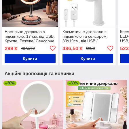
Настільне дзеркало з
Косметичне дзеркало з
Косм
підсвіткою, 17 см, від USB,
підсвіткою та сенсором,
LED-
Кругле, Рожеве/ Сенсорне
33х19см, від USB /
USB,
дзеркало для макіяжу/
Настільне дзеркало для
сенс
299
486,50
523
₴
₴
427,14 ₴
695 ₴
Косметичне дзеркало
макіяжу
макі
Купити
Купити
Акційні пропозиції та новинки
–30%
–30%