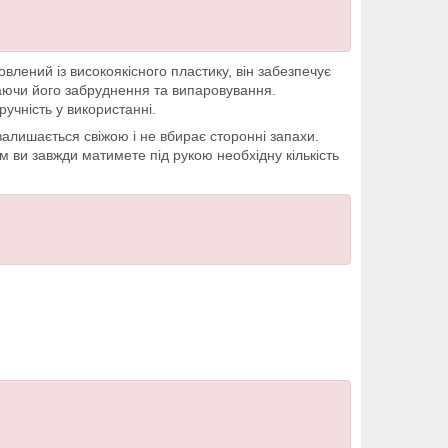
влений із високоякісного пластику, він забезпечує
ігаючи його забруднення та випаровування.
учність у використанні.
залишається свіжою і не вбирає сторонні запахи.
 ви завжди матимете під рукою необхідну кількість