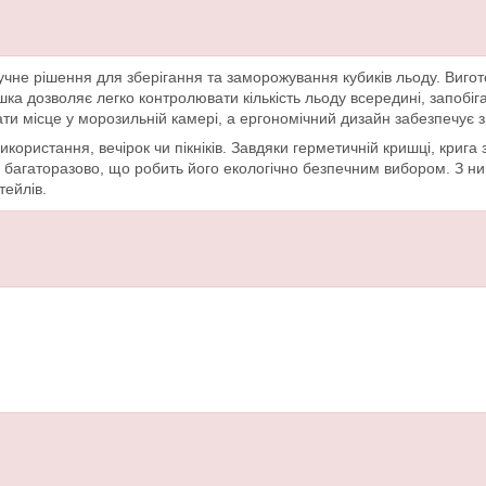
чне рішення для зберігання та заморожування кубиків льоду. Вигото
ишка дозволяє легко контролювати кількість льоду всередині, запоб
 місце у морозильній камері, а ергономічний дизайн забезпечує зр
ористання, вечірок чи пікніків. Завдяки герметичній кришці, крига 
багаторазово, що робить його екологічно безпечним вибором. З ним
тейлів.