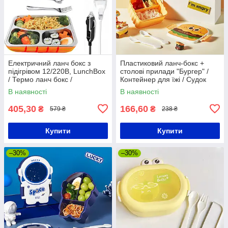
Електричний ланч бокс з
Пластиковий ланч-бокс +
підігрівом 12/220В, LunchBox
столові прилади "Бургер" /
/ Термо ланч бокс /
Контейнер для їжі / Судок
Контейнер для їжі від
для їжі / Ланч бокс
В наявності
В наявності
прикурювача
405,30
166,60
₴
₴
579 ₴
238 ₴
Купити
Купити
–30%
–30%