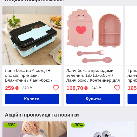
Ланч бокс на 4 секції +
Ланч-бокс з приладами,
Трик
столові прилади,
зелений, 19х13х6.5см /
ланч
Блакитний / Ланч-бокс /
Ланч бокс / Контейнер для
приб
Контейнер для їжі / Судок
їжі / Судок для їжі
Беже
259
168,70
195
₴
₴
370 ₴
241 ₴
для їжі
Конт
Купити
Купити
Акційні пропозиції та новинки
–30%
–30%