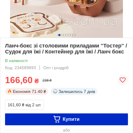
Ланч-бокс зі столовими приладами "Тостер" /
Судок для їжі / Контейнер для їжі / Ланч бокс
В наявності
Код: 234589893
Опт і роздріб
166,60
₴
238 ₴
Економія
71.40 ₴
Залишилось
7 днів
161,60 ₴
від 2 шт.
Купити
або