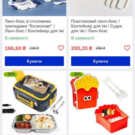
Ланч-бокс зі столовими
Пластиковий ланч-бокс /
приладами "Космонавт" /
Контейнер для їжі / Судок
Ланч бокс / Контейнер для їжі
для їжі / Ланч бокс
/ Судок для їжі
В наявності
В наявності
166,60
200,20
₴
₴
238 ₴
286 ₴
Купити
Купити
–30%
–30%