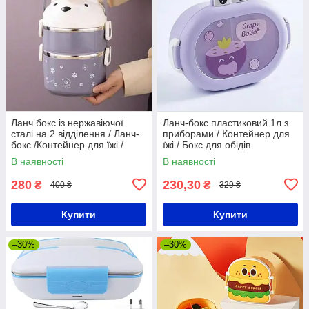
Ланч бокс із нержавіючої
Ланч-бокс пластиковий 1л з
сталі на 2 відділення / Ланч-
приборами / Контейнер для
бокс /Контейнер для їжі /
їжі / Бокс для обідів
Бокс для ланчу
В наявності
В наявності
280
230,30
₴
₴
400 ₴
329 ₴
Купити
Купити
–30%
–30%