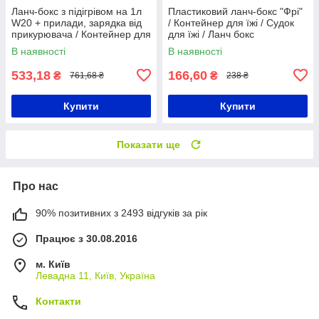
Ланч-бокс з підігрівом на 1л
Пластиковий ланч-бокс "Фрі"
W20 + прилади, зарядка від
/ Контейнер для їжі / Судок
прикурювача / Контейнер для
для їжі / Ланч бокс
їжі на 3 відділення
В наявності
В наявності
533,18
166,60
₴
₴
761,68 ₴
238 ₴
Купити
Купити
Показати ще
Про нас
90% позитивних з 2493 відгуків за рік
Працює з 30.08.2016
м. Київ
Левадна 11, Київ, Україна
Контакти