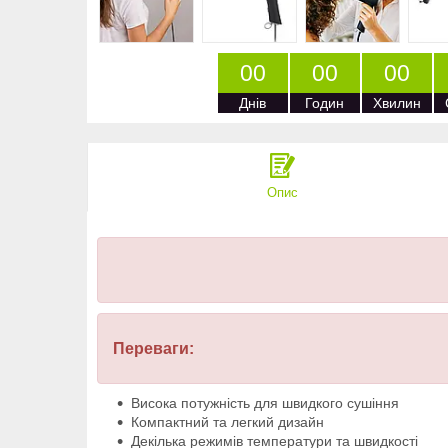
0
0
0
0
0
0
Днів
Годин
Хвилин
Опис
Переваги:
Висока потужність для швидкого сушіння
Компактний та легкий дизайн
Декілька режимів температури та швидкості