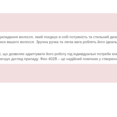
укладання волосся, який поєднує в собі потужність та стильний д
блиск вашого волосся. Зручна ручка та легка вага роблять його іде
, що дозволяє адаптувати його роботу під індивідуальні потреби ко
легшує догляд приладу. Фен 402B – це надійний помічник у створенні