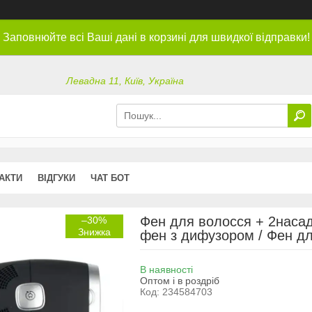
Заповнюйте всі Ваші дані в корзині для швидкої відправки!
Левадна 11, Київ, Україна
АКТИ
ВІДГУКИ
ЧАТ БОТ
Фен для волосся + 2насад
–30%
фен з дифузором / Фен дл
В наявності
Оптом і в роздріб
Код:
234584703