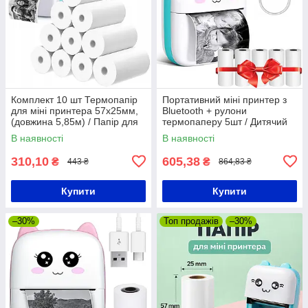
Комплект 10 шт Термопапір
Портативний міні принтер з
для міні принтера 57х25мм,
Bluetooth + рулони
(довжина 5,85м) / Папір для
термопаперу 5шт / Дитячий
термопринтера
термопринтер / Фотопринтер
В наявності
В наявності
310,10
605,38
₴
₴
443 ₴
864,83 ₴
Купити
Купити
–30%
Топ продажів
–30%