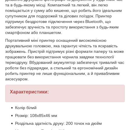
та в будь-якому місці. Компактний та легкий, він легко
поміщається у сумку або кишеню, що робить його ідеальним
супутником для подорожей та ділових поїздок. Принтер
підтримує бездротове підключення через Bluetooth, що
забезпечує зручність та простоту використання з будь-яким
смартфоном або планшетом.
Портативний міні принтер оснащений високоякісною
друкувальною головкою, яка гарантує чіткість та яскравість
зображень. Пристрій підтримує різні формати паперу та може
працювати без використання чорнила завдяки технології
термодруку. Вбудований акумулятор забезпечує тривалий час
роботи без підзарядки, а стильний та ергономічний дизайн
робить принтер не лише функціональним, а й привабливим
аксесуаром.
Характеристики:
Колір білий
Розмір: 108x85x46 мм
Роздільна здатність друку: 200 точок на дюйм