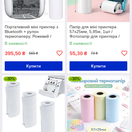
Портативний міні принтер з
Папір для міні принтера
Bluetooth + рулон
57х25мм, 5,85м, 1шт /
термопаперу, Рожевий /
Фотопапір для принтера /
Дитячий термопринтер /
Термопапір для міні
В наявності
В наявності
Фотопринтер
принтера / Папір для
термопринтера
395,50
55,30
₴
₴
565 ₴
79 ₴
Купити
Купити
–30%
–30%