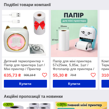
Подібні товари компанії
Дитячий термопринтер +
Папір для міні принтера
Комп
Папір для принтера 1шт /
57х25мм, 5,85м, 1шт /
Терм
Міні принтер / Принтер
Фотопапір для принтера /
прин
для телефону
Термопапір для міні
(дов
635,73
55,30
310
₴
₴
908,18 ₴
79 ₴
принтера / Папір для
для 
термопринтера
Купити
Купити
Акційні пропозиції та новинки
–30%
–30%