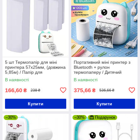
5 шт Термопапір для міні
Портативний міні принтер з
принтера 57х25мм, (довжина
Bluetooth + рулон
5,85м) / Папір для
термопаперу / Дитячий
термопринтера / Папір для
термопринтер / Bluetooth
В наявності
В наявності
міні принтера
принтер / Фотопринтер
166,60
375,66
₴
₴
238 ₴
536,66 ₴
Купити
Купити
–30%
–30%
Подарунок