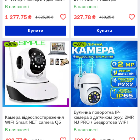
руху
відеоспостереження з
В наявності
В наявності
датчиком руху
1 277,75
327,78
₴
₴
1 825,36 ₴
468,25 ₴
Купити
Купити
–30%
–30%
Вулична поворотна IP-
Камера відеоспостереження
камера з датчиком руху, 2MP,
WIFI Smart NET camera Q5
NJ PRO / Бездротова WIFI
камера / Камера
В наявності
В наявності
відеоспостереження / IP
камера