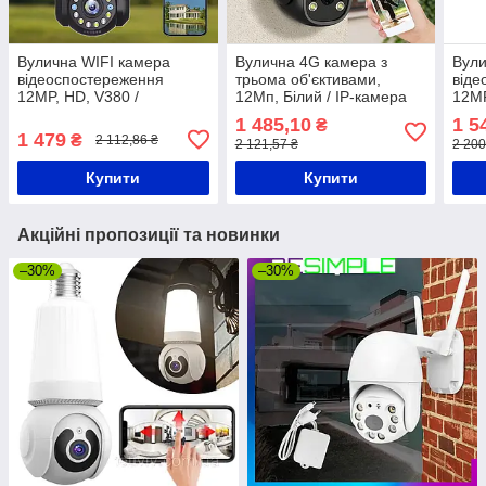
Вулична WIFI камера
Вулична 4G камера з
Вули
відеоспостереження
трьома об'єктивами,
віде
12MP, HD, V380 /
12Мп, Білий / IP-камера
12MP
Охоронна IP камера /
відеоспостереження /
під 
1 485,10
1 5
₴
Зовнішня поворотна
Поворотна камера
спо
1 479
₴
2 112,86 ₴
2 121,57 ₴
2 200
камера
Купити
Купити
Акційні пропозиції та новинки
–30%
–30%