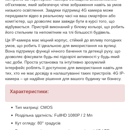
об'єктивом, який забезпечує чітке зображення навіть за умов
низького освітлення. Завдяки підтримці 4G камера може
передавати відео в реальному часі на ваш смартфон або
комп'ютер, що дозволяє вам завжди бути в курсі того, що
відбувається. Пристрій виконаний у білому кольорі, що робить
його стильним та непомітним на тлі більшості будівель.
Ця IP-камера має міцний корпус, стійкий до впливу погодних
умов, що робить її ідеальною для використання на вулиці.
Вона підтримує функції нічного бачення та детекції руху, що
дозволяє фіксувати будь-які підозрілі активності у будь-який
час доби. Проста установка та інтуїтивно зрозумілий
інтерфейс роблять її доступною для використання навіть для
тих, хто не має досвіду в налаштуванні таких пристроїв. 4G IP-
камера – це надійне рішення для вашого будинку чи бізнесу.
Характеристики:
Тип матриці: CMOS
Роздільна здатність: FullHD 1080P / 2 Мп
Кут огляду: 80° градусів