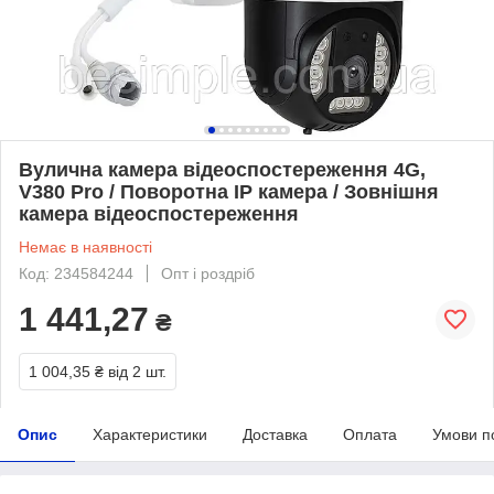
Вулична камера відеоспостереження 4G,
V380 Pro / Поворотна IP камера / Зовнішня
камера відеоспостереження
Немає в наявності
Код: 234584244
Опт і роздріб
1 441,27
₴
1 004,35 ₴
від 2 шт.
Опис
Характеристики
Доставка
Оплата
Умови п