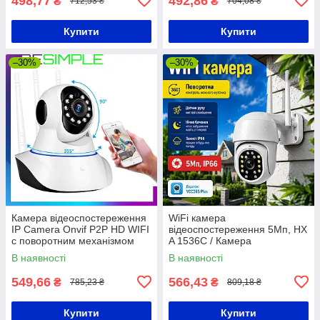
498,77
492,86
₴
₴
712,53 ₴
704,08 ₴
Купити
Купити
–30%
–30%
Камера відеоспостереження
WiFi камера
IP Camera Onvif P2P HD WIFI
відеоспостереження 5Мп, HX
c поворотним механізмом
A 1536C / Камера
відеонагляду / Поворотна IP
В наявності
В наявності
відеокамера / Вайфай
камера вулична
549,66
566,43
₴
₴
785,23 ₴
809,18 ₴
Купити
Купити