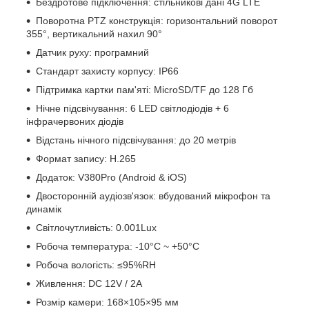
Бездротове підключення: стільникові дані 4G LTE
Поворотна PTZ конструкція: горизонтальний поворот
355°, вертикальний нахил 90°
Датчик руху: програмний
Стандарт захисту корпусу: IP66
Підтримка картки пам'яті: MicroSD/TF до 128 Гб
Нічне підсвічування: 6 LED світлодіодів + 6
інфрачервоних діодів
Відстань нічного підсвічування: до 20 метрів
Формат запису: H.265
Додаток: V380Pro (Android & iOS)
Двосторонній аудіозв'язок: вбудований мікрофон та
динамік
Світлочутливість: 0.001Lux
Робоча температура: -10°C ~ +50°C
Робоча вологість: ≤95%RH
Живлення: DC 12V / 2A
Розмір камери: 168×105×95 мм