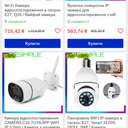
Wi-Fi Камера
Вулична поворотна IP
відеоспостереження в патрон
камера для
E27, Q26 / Вайфай камера
відеоспостереження з wifi
спостереження /
CAMERA CAM 6 / Камера
В наявності
В наявності
Відеокамера для дому
відеоспостереження вулична
710,42
563,74
₴
₴
1 014,89 ₴
805,35 ₴
Купити
Купити
–30%
Топ
–30%
Камера відеоспостереження
Панорамна WIFI IP-камера в
CAMERA C16 TUYA APP WIFI
патрон Е27, Smart 3120S-
IP 3.0mp / Камера з датчиком
DPXY, 2MP / Камера