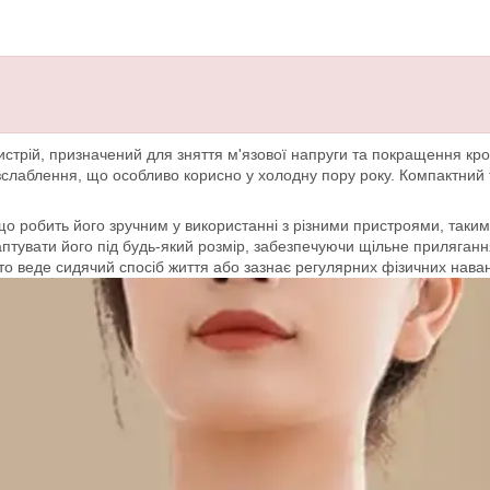
ристрій, призначений для зняття м'язової напруги та покращення кр
озслаблення, що особливо корисно у холодну пору року. Компактний т
що робить його зручним у використанні з різними пристроями, таки
аптувати його під будь-який розмір, забезпечуючи щільне приляган
то веде сидячий спосіб життя або зазнає регулярних фізичних нава