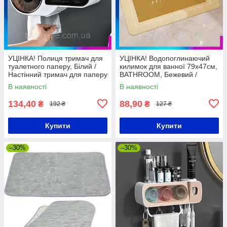
УЦІНКА! Полиця тримач для
УЦІНКА! Водопоглинаючий
туалетного паперу, Білий /
килимок для ванної 79х47см,
Настінний тримач для паперу
BATHROOM, Бежевий /
Антиковзний у ванну
В наявності
В наявності
134,40
88,90
₴
₴
192 ₴
127 ₴
Купити
Купити
–30%
–30%