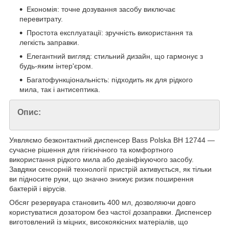
Економія: точне дозування засобу виключає
перевитрату.
Простота експлуатації: зручність використання та
легкість заправки.
Елегантний вигляд: стильний дизайн, що гармонує з
будь-яким інтер'єром.
Багатофункціональність: підходить як для рідкого
мила, так і антисептика.
Опис:
Уявляємо безконтактний диспенсер Bass Polska BH 12744 —
сучасне рішення для гігієнічного та комфортного
використання рідкого мила або дезінфікуючого засобу.
Завдяки сенсорній технології пристрій активується, як тільки
ви підносите руки, що значно знижує ризик поширення
бактерій і вірусів.
Обсяг резервуара становить 400 мл, дозволяючи довго
користуватися дозатором без частої дозаправки. Диспенсер
виготовлений із міцних, високоякісних матеріалів, що