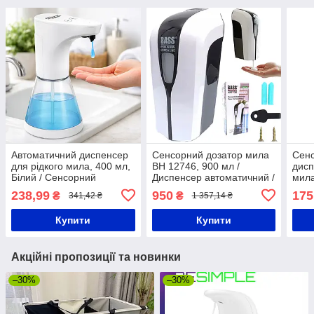
Автоматичний диспенсер
Сенсорний дозатор мила
Сенс
для рідкого мила, 400 мл,
BH 12746, 900 мл /
дисп
Білий / Сенсорний
Диспенсер автоматичний /
мил
дозатор для мила /
Дозатор для мила
Disp
238,99
950
175
₴
₴
341,42 ₴
1 357,14 ₴
Безконтактний диспенсер
безконтактний
для мила
Купити
Купити
Акційні пропозиції та новинки
–30%
–30%