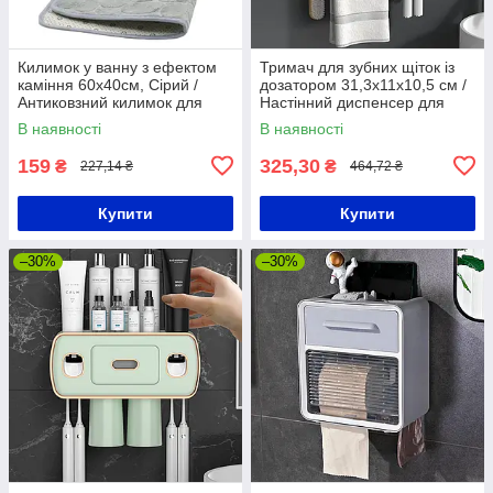
Килимок у ванну з ефектом
Тримач для зубних щіток із
каміння 60х40см, Сірий /
дозатором 31,3х11х10,5 см /
Антиковзний килимок для
Настінний диспенсер для
ванної
зубної пасти
В наявності
В наявності
159
325,30
₴
₴
227,14 ₴
464,72 ₴
Купити
Купити
–30%
–30%