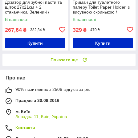
Дозатор для зубної пасти та
Тримач для туалетного
щіток 27х21см + 2
паперу Toilet Paper Holder, з
стаканчики, Зелений /
висувною скринькою /
Тримач для зубних щіток
Диспенсер-бокс для
В наявності
В наявності
настінний
туалетного паперу
267,64
329
₴
₴
382,34 ₴
470 ₴
Купити
Купити
Показати ще
Про нас
90% позитивних з 2506 відгуків за рік
Працює з 30.08.2016
м. Київ
Левадна 11, Київ, Україна
Контакти