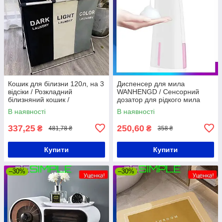
Кошик для білизни 120л, на 3
Диспенсер для мила
відсіки / Розкладний
WANHENGD / Сенсорний
білизняний кошик /
дозатор для рідкого мила
Контейнер для білизни у
В наявності
В наявності
ванну
337,25
250,60
₴
₴
481,78 ₴
358 ₴
Купити
Купити
–30%
–30%