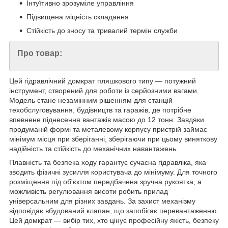
Інтуїтивно зрозуміле управління
Підвищена міцність складання
Стійкість до зносу та тривалий термін служби
Про товар:
Цей гідравлічний домкрат пляшкового типу — потужний
інструмент, створений для роботи із серйозними вагами.
Модель стане незамінним рішенням для станцій
техобслуговування, будівництв та гаражів, де потрібне
впевнене піднесення вантажів масою до 12 тонн. Завдяки
продуманій формі та металевому корпусу пристрій займає
мінімум місця при зберіганні, зберігаючи при цьому виняткову
надійність та стійкість до механічних навантажень.
Плавність та безпека ходу гарантує сучасна гідравліка, яка
зводить фізичні зусилля користувача до мінімуму. Для точного
розміщення під об'єктом передбачена зручна рукоятка, а
можливість регулювання висоти робить прилад
універсальним для різних завдань. За захист механізму
відповідає вбудований клапан, що запобігає перевантаженню.
Цей домкрат — вибір тих, хто цінує професійну якість, безпеку