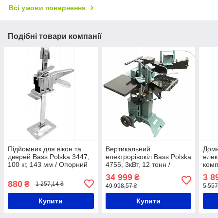
Всі умови повернення
Подібні товари компанії
Підйомник для вікон та
Вертикальний
Домк
дверей Bass Polska 3447,
електрорівокіл Bass Polska
елек
100 кг, 143 мм / Опорний
4755, 3кВт, 12 тонн /
комп
домкрат регульований
Вертикальний дровокол
5т 1
34 999
3 8
₴
гідравлічний
пом
880
₴
1 257,14 ₴
49 998,57 ₴
5 557
Купити
Купити