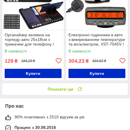
Органайзер килимок на
Електронні годинники в авто
торпеду авто 25х18см з
з вимірюванням температури
тримачем для телефону /
та вольтметром, VST-7045V /
Антиковзкий килимок на
Автомобільні годинники /
В наявності
В наявності
панель приладів
Годинники в машину
129
304,23
₴
₴
184,29 ₴
434,62 ₴
Купити
Купити
Показати ще
Про нас
90% позитивних з 2510 відгуків за рік
Працює з 30.08.2016