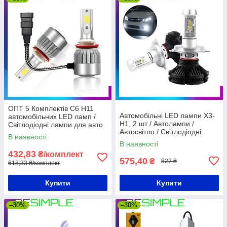
ОПТ 5 Комплектів C6 H11
Автомобільні LED лампи X3-
автомобільних LED ламп /
H1, 2 шт / Автолампи /
Світлодіодні лампи для авто
Автосвітло / Світлодіодні
В наявності
лампочки / Комплект ламп
В наявності
432,83
₴/комплект
575,40
₴
822 ₴
618,33 ₴/комплект
Купити
Купити
–30%
–30%