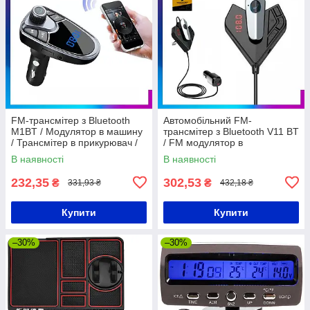
FM-трансмітер з Bluetooth
Автомобільний FM-
M1BT / Модулятор в машину
трансмітер з Bluetooth V11 BT
/ Трансмітер в прикурювач /
/ FM модулятор в
Бездротовий фм-модулятор
прикурювач / Трансмітер в
В наявності
В наявності
машину
232,35
302,53
₴
₴
331,93 ₴
432,18 ₴
Купити
Купити
–30%
–30%