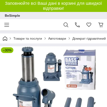
Заповнюйте всі Ваші дані в корзині для швидкої
відправки!
BeSimple
Товари та послуги
Автотовари
Домкрат гідравлічний 
–30%