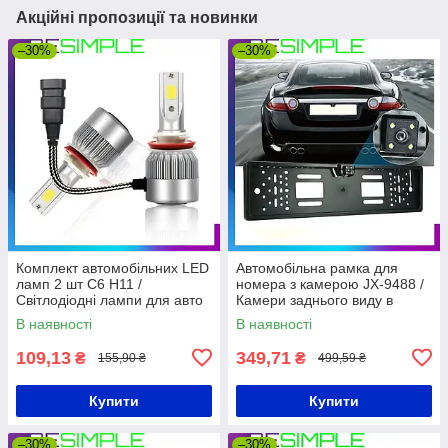
Акційні пропозиції та новинки
–30%
–30%
Комплект автомобільних LED
Автомобільна рамка для
ламп 2 шт C6 H11 /
номера з камерою JX-9488 /
Світлодіодні лампи для авто
Камери заднього виду в
36 Вт
рамці номерного знака
В наявності
В наявності
109,13
349,71
₴
₴
155,90 ₴
499,59 ₴
Купити
Купити
–30%
–30%