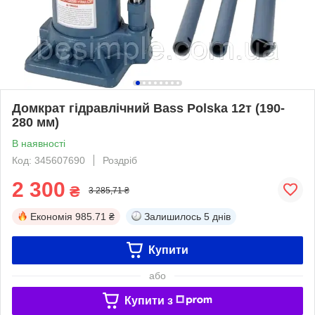
Домкрат гідравлічний Bass Polska 12т (190-
280 мм)
В наявності
Код: 345607690
Роздріб
2 300
₴
3 285,71 ₴
Економія
985.71 ₴
Залишилось
5 днів
Купити
або
Купити з