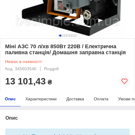
Міні АЗС 70 л/хв 850Вт 220В / Електрична
паливна станція/ Домашня заправна станція
Немає в наявності
Код: 345603546
Роздріб
13 101,43
₴
Опис
Характеристики
Доставка
Оплата
Умови п
Опис