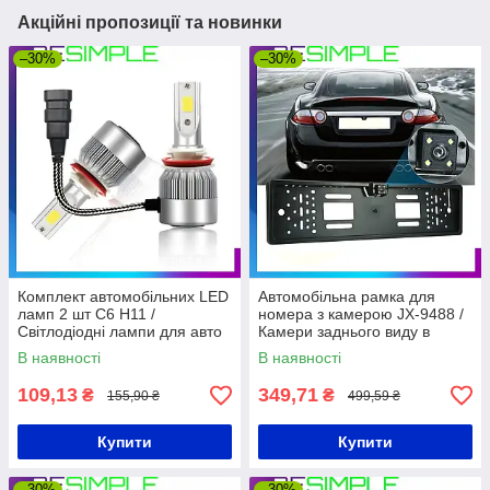
Акційні пропозиції та новинки
–30%
–30%
Комплект автомобільних LED
Автомобільна рамка для
ламп 2 шт C6 H11 /
номера з камерою JX-9488 /
Світлодіодні лампи для авто
Камери заднього виду в
36 Вт
рамці номерного знака
В наявності
В наявності
109,13
349,71
₴
₴
155,90 ₴
499,59 ₴
Купити
Купити
–30%
–30%