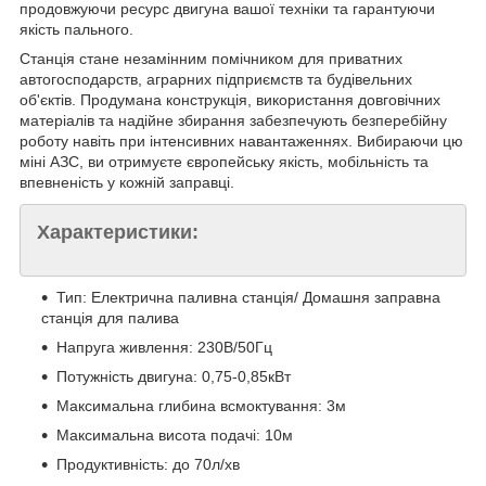
продовжуючи ресурс двигуна вашої техніки та гарантуючи
якість пального.
Станція стане незамінним помічником для приватних
автогосподарств, аграрних підприємств та будівельних
об'єктів. Продумана конструкція, використання довговічних
матеріалів та надійне збирання забезпечують безперебійну
роботу навіть при інтенсивних навантаженнях. Вибираючи цю
міні АЗС, ви отримуєте європейську якість, мобільність та
впевненість у кожній заправці.
Характеристики:
Тип: Електрична паливна станція/ Домашня заправна
станція для палива
Напруга живлення: 230В/50Гц
Потужність двигуна: 0,75-0,85кВт
Максимальна глибина всмоктування: 3м
Максимальна висота подачі: 10м
Продуктивність: до 70л/хв