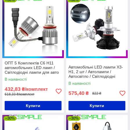
ОПТ 5 Комплектів C6 H11
Автомобільні LED лампи X3-
автомобільних LED ламп /
H1, 2 шт / Автолампи /
Світлодіодні лампи для авто
Автосвітло / Світлодіодні
В наявності
лампочки / Комплект ламп
В наявності
432,83
₴/комплект
575,40
₴
822 ₴
618,33 ₴/комплект
Купити
Купити
–30%
–30%