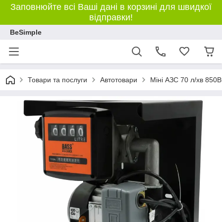
Заповнюйте всі Ваші дані в корзині для швидкої
відправки!
BeSimple
Товари та послуги
Автотовари
Міні АЗС 70 л/хв 850