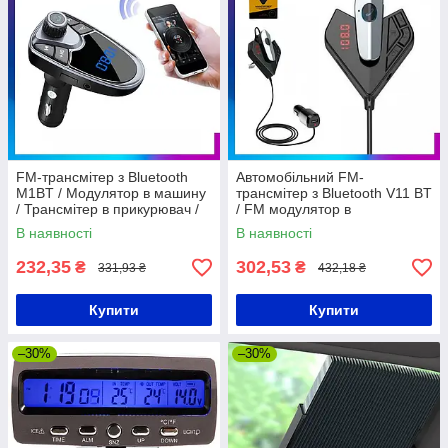
FM-трансмітер з Bluetooth
Автомобільний FM-
M1BT / Модулятор в машину
трансмітер з Bluetooth V11 BT
/ Трансмітер в прикурювач /
/ FM модулятор в
Бездротовий фм-модулятор
прикурювач / Трансмітер в
В наявності
В наявності
машину
232,35
302,53
₴
₴
331,93 ₴
432,18 ₴
Купити
Купити
–30%
–30%