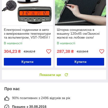
Електронні годинники в авто
Шторка сонцезахисна в
з вимірюванням температури
машину 120х45 см/Захисні
та вольтметром, VST-7045V /
жалюзі на лобове скло/
Автомобільні годинники /
Накидка від сонця для
В наявності
В наявності
Годинники в машину
машини
304,23
287,38
₴
₴
434,62 ₴
410,54 ₴
Купити
Купити
Показати ще
Про нас
90% позитивних з 2496 відгуків за рік
Працює з 30.08.2016