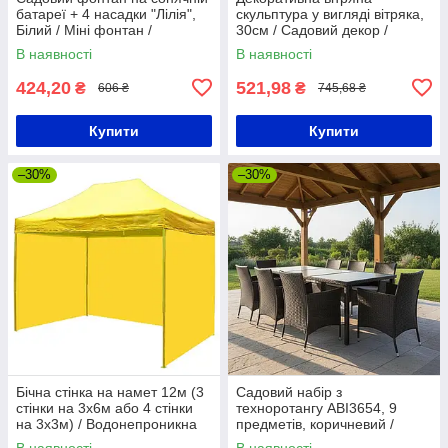
батареї + 4 насадки "Лілія",
скульптура у вигляді вітряка,
Білий / Міні фонтан /
30см / Садовий декор /
Декоративний фонтан для
Садова вертушка, що
В наявності
В наявності
ставка
обертається
424,20
521,98
₴
₴
606 ₴
745,68 ₴
Купити
Купити
–30%
–30%
Бічна стінка на намет 12м (3
Садовий набір з
стінки на 3х6м або 4 стінки
техноротангу ABI3654, 9
на 3х3м) / Водонепроникна
предметів, коричневий /
стінка для шатра
Набір пластикових садових
В наявності
В наявності