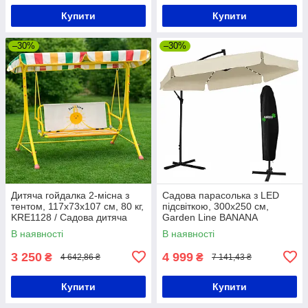
Купити
Купити
–30%
–30%
Дитяча гойдалка 2-місна з
Садова парасолька з LED
тентом, 117х73х107 см, 80 кг,
підсвіткою, 300х250 см,
KRE1128 / Садова дитяча
Garden Line BANANA
гойдалка / Гойдалка дитяча
GAO1503, Бежевий /
В наявності
В наявності
металева
Парасоля садова з нахилом /
Садова парасоля
3 250
4 999
₴
₴
4 642,86 ₴
7 141,43 ₴
Купити
Купити