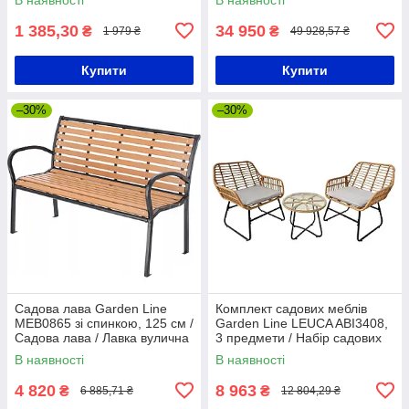
меблів / Садові меблі з
ротанга
1 385,30
34 950
₴
₴
1 979 ₴
49 928,57 ₴
Купити
Купити
–30%
–30%
Садова лава Garden Line
Комплект садових меблів
MEB0865 зі спинкою, 125 см /
Garden Line LEUCA ABI3408,
Садова лава / Лавка вулична
3 предмети / Набір садових
меблів / Комплект меблів для
В наявності
В наявності
саду
4 820
8 963
₴
₴
6 885,71 ₴
12 804,29 ₴