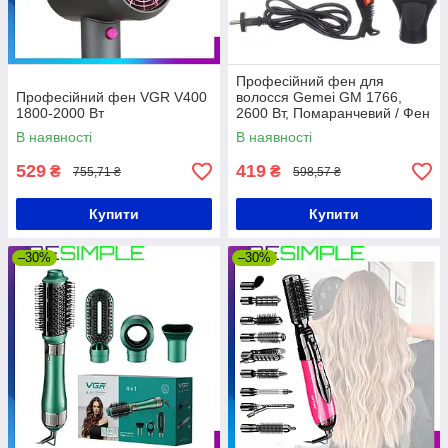
Професійний фен для
Професійний фен VGR V400
волосся Gemei GM 1766,
1800-2000 Вт
2600 Вт, Помаранчевий / Фен
з дифузором для сушіння
В наявності
В наявності
волосся
529
419
₴
₴
755,71 ₴
598,57 ₴
Купити
Купити
–30%
–30%