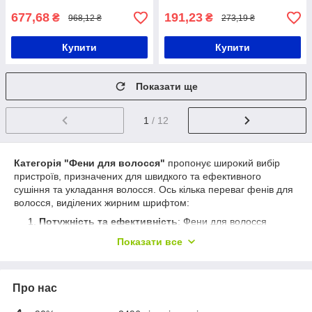
677,68
191,23
₴
₴
968,12 ₴
273,19 ₴
Купити
Купити
Показати ще
1
/ 12
Категорія "Фени для волосся"
пропонує широкий вибір
пристроїв, призначених для швидкого та ефективного
сушіння та укладання волосся. Ось кілька переваг фенів для
волосся, виділених жирним шрифтом:
Потужність та ефективність
: Фени для волосся
мають високу потужність, що дозволяє швидко
Показати все
висушити волосся. Завдяки цьому ви заощаджуєте час і
отримуєте ефективний результат без тривалого
очікування.
Про нас
Регульовані налаштування швидкості та
температури
: Більшість фенів для волосся