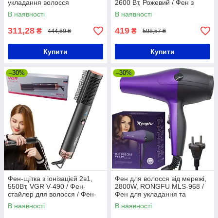
укладання волосся
2600 Вт, Рожевий / Фен з
дифузором для сушіння
В наявності
В наявності
волосся
311,28
419
₴
₴
444,69 ₴
598,57 ₴
Купити
Купити
–30%
–30%
Фен-щітка з іонізацієй 2в1,
Фен для волосся від мережі,
550Вт, VGR V-490 / Фен-
2800W, RONGFU MLS-968 /
стайлер для волосся / Фен-
Фен для укладання та
браш для укладки волосся
сушіння волосся /
В наявності
В наявності
Професійний фен