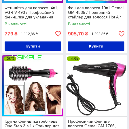
Фен-щітка для волосся, 4в1,
Фен для волосся 10в1 Gemei
VGR V-493 / Професійний
GM-4835 / Повітряний
фен-щітка для укладання
стайлер для волосся Hot Air
волосся / Мультистайлер для
Styler / Фен для укладання
В наявності
В наявності
волосся
779
905,70
₴
₴
1 112,86 ₴
1 293,85 ₴
Купити
Купити
–30%
–30%
Кругла фен-щітка гребінець
Професійний фен для
One Step 3 в 1 / Стайлер для
волосся Gemei GM 1766,