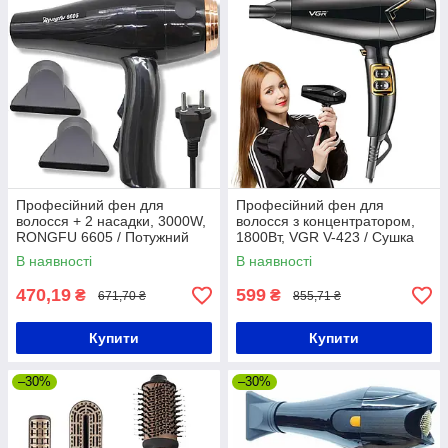
Професійний фен для
Професійний фен для
волосся + 2 насадки, 3000W,
волосся з концентратором,
RONGFU 6605 / Потужний
1800Вт, VGR V-423 / Сушка
фен для укладання та
для волосся / Фен-сушка
В наявності
В наявності
сушіння волосся
470,19
599
₴
₴
671,70 ₴
855,71 ₴
Купити
Купити
–30%
–30%