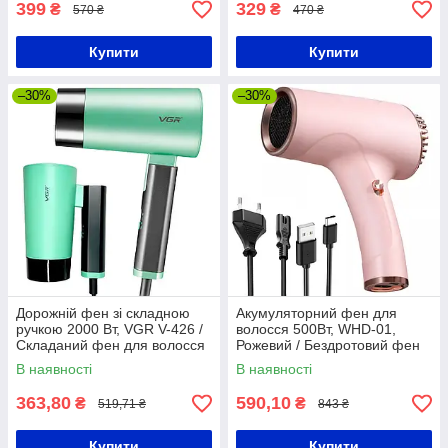
399
329
₴
₴
570 ₴
470 ₴
Купити
Купити
–30%
–30%
Дорожній фен зі складною
Акумуляторний фен для
ручкою 2000 Вт, VGR V-426 /
волосся 500Вт, WHD-01,
Складаний фен для волосся
Рожевий / Бездротовий фен
/ Компактний фен для
на акумуляторі
В наявності
В наявності
сушіння волосся
363,80
590,10
₴
₴
519,71 ₴
843 ₴
Купити
Купити