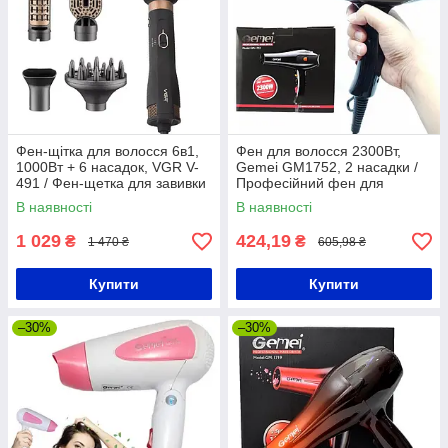
Фен-щітка для волосся 6в1,
Фен для волосся 2300Вт,
1000Вт + 6 насадок, VGR V-
Gemei GM1752, 2 насадки /
491 / Фен-щетка для завивки
Професійний фен для
волос
укладання волосся з
В наявності
В наявності
іонізацією
1 029
424,19
₴
₴
1 470 ₴
605,98 ₴
Купити
Купити
–30%
–30%