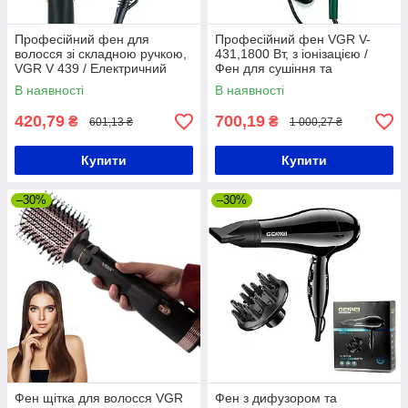
Професійний фен для
Професійний фен VGR V-
волосся зі складною ручкою,
431,1800 Вт, з іонізацією /
VGR V 439 / Електричний
Фен для сушіння та
дорожній фен
укладання волосся
В наявності
В наявності
420,79
700,19
₴
₴
601,13 ₴
1 000,27 ₴
Купити
Купити
–30%
–30%
Фен щітка для волосся VGR
Фен з дифузором та