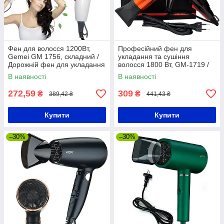
Фен для волосся 1200Вт,
Професійний фен для
Gemei GM 1756, складний /
укладання та сушіння
Дорожній фен для укладання
волосся 1800 Вт, GM-1719 /
волосся з терморегулятором
Фен для волосся
В наявності
В наявності
272,59
309
₴
₴
389,42 ₴
441,43 ₴
Купити
Купити
–30%
–30%