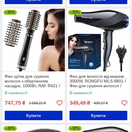
–30%
–30%
Фен щітка для сушіння
Фен для волосся від мережі,
волосся з обертанням
3000W, RONGFU MLS-8801 /
насадок, 1000Вт, RAF R421 /
Фен для сушіння волосся /
Фен браш / Фен стайлер для
Фен для укладання волосся
В наявності
В наявності
укладання волосся
747,75
349,49
₴
₴
1 068,21 ₴
499,27 ₴
Купити
Купити
–30%
–30%