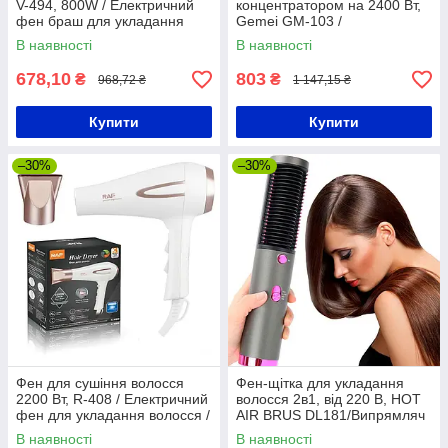
V-494, 800W / Електричний
концентратором на 2400 Вт,
фен браш для укладання
Gemei GM-103 /
волосся / Фен для волосся
Професійний фен для
В наявності
В наявності
волосся з іонізацією
678,10
803
₴
₴
968,72 ₴
1 147,15 ₴
Купити
Купити
–30%
–30%
Фен для сушіння волосся
Фен-щітка для укладання
2200 Вт, R-408 / Електричний
волосся 2в1, від 220 В, HOT
фен для укладання волосся /
AIR BRUS DL181/Випрямляч
Професійний фен з
для будь-якого типу волосся
В наявності
В наявності
іонізацією