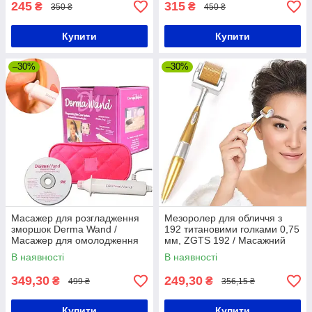
245
315
₴
₴
350 ₴
450 ₴
Купити
Купити
–30%
–30%
Масажер для розгладження
Мезоролер для обличчя з
зморшок Derma Wand /
192 титановими голками 0,75
Масажер для омолодження
мм, ZGTS 192 / Масажний
навколо очей
ролик для догляду за
В наявності
В наявності
обличчям
349,30
249,30
₴
₴
499 ₴
356,15 ₴
Купити
Купити