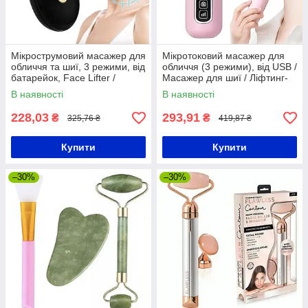
Мікрострумовий масажер для
Мікротоковий масажер для
обличчя та шиї, 3 режими, від
обличчя (3 режими), від USB /
батарейок, Face Lifter /
Масажер для шиї / Ліфтинг-
Ліфтинг масажер для
масажер
В наявності
В наявності
обличчя
228,03
293,91
₴
₴
325,76 ₴
419,87 ₴
Купити
Купити
–30%
–30%