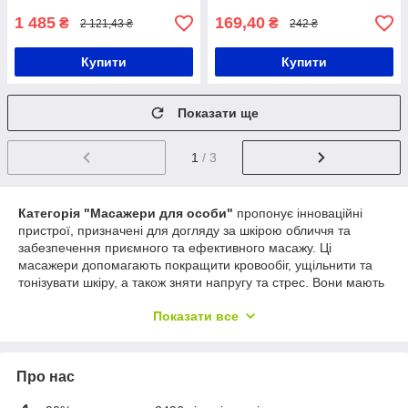
1 485
169,40
₴
₴
2 121,43 ₴
242 ₴
Купити
Купити
Показати ще
1
/ 3
Категорія "Масажери для особи"
пропонує інноваційні
пристрої, призначені для догляду за шкірою обличчя та
забезпечення приємного та ефективного масажу. Ці
масажери допомагають покращити кровообіг, ущільнити та
тонізувати шкіру, а також зняти напругу та стрес. Вони мають
низку переваг, виділених жирним шрифтом:
Показати все
Стимуляція кровообігу
: Масажери для обличчя
оснащені різними технологіями, такими як вібрація,
пульсація та мікроструми, які сприяють покращенню
Про нас
кровообігу в шкірі обличчя. Це допомагає посилити
надходження кисню та поживних речовин до клітин