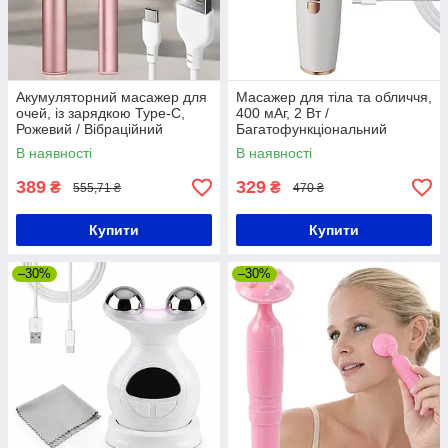
Акумуляторний масажер для
Масажер для тіла та обличчя,
очей, із зарядкою Type-C,
400 мАг, 2 Вт /
Рожевий / Вібраційний
Багатофункціональний
масажер на очі / Металевий
масажер для догляду за
В наявності
В наявності
масажер для обличчя
шкірою обличчя /
Вібромасажер для обличчя
389
329
₴
₴
555,71 ₴
470 ₴
Купити
Купити
–30%
–30%