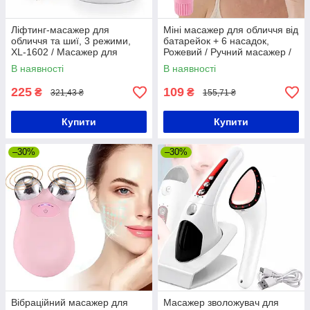
Ліфтинг-масажер для
Міні масажер для обличчя від
обличчя та шиї, 3 режими,
батарейок + 6 насадок,
XL-1602 / Масажер для
Рожевий / Ручний масажер /
підтяжки обличчя / Ручний
Ліфтінг-масажер для обличчя
В наявності
В наявності
масажер для шиї
225
109
₴
₴
321,43 ₴
155,71 ₴
Купити
Купити
–30%
–30%
Вібраційний масажер для
Масажер зволожувач для