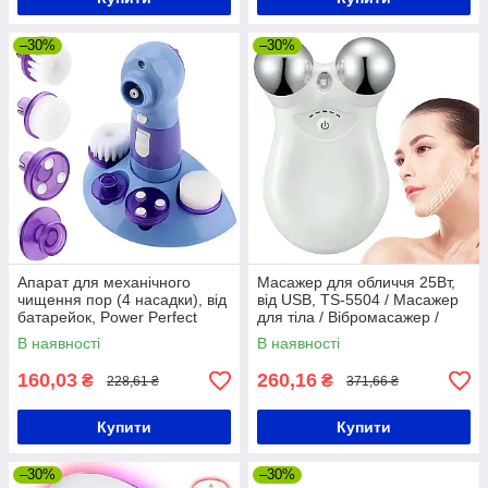
–30%
–30%
Апарат для механічного
Масажер для обличчя 25Вт,
чищення пор (4 насадки), від
від USB, TS-5504 / Масажер
батарейок, Power Perfect
для тіла / Вібромасажер /
Pore / Вакуумний очищувач
Ручний масажер
В наявності
В наявності
пор
160,03
260,16
₴
₴
228,61 ₴
371,66 ₴
Купити
Купити
–30%
–30%