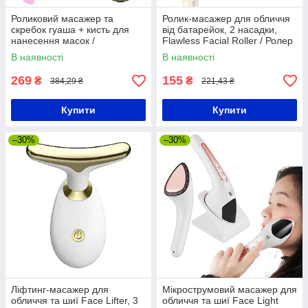
Роликовий масажер та
Ролик-масажер для обличчя
скребок гуаша + кисть для
від батарейок, 2 насадки,
нанесення масок /
Flawless Facial Roller / Ролер
Нефритовий масажер для
для обличчя / Роликовий
В наявності
В наявності
обличчя
масажер
269
155
₴
₴
384,29 ₴
221,43 ₴
Купити
Купити
–30%
–30%
Ліфтинг-масажер для
Мікрострумовий масажер для
обличчя та шиї Face Lifter, 3
обличчя та шиї Face Light