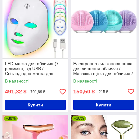
LED-маска для обличчя (7
Електронна силіконова щітка
режимів), від USB /
для чищення обличчя /
Світлодіодна маска для
Масажна щітка для обличчя /
світлотерапії / Лед маска
Щітка для очищення шкіри
В наявності
В наявності
491,32
150,50
₴
₴
701,89 ₴
215 ₴
Купити
Купити
–30%
–30%