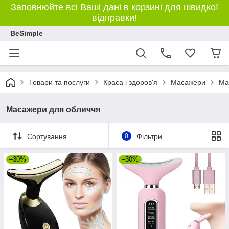
Заповнюйте всі Ваші дані в корзині для швидкої
відправки!
BeSimple
Товари та послуги
Краса і здоров'я
Масажери
Ма
Масажери для обличчя
Сортування
0
Фільтри
–30%
–30%