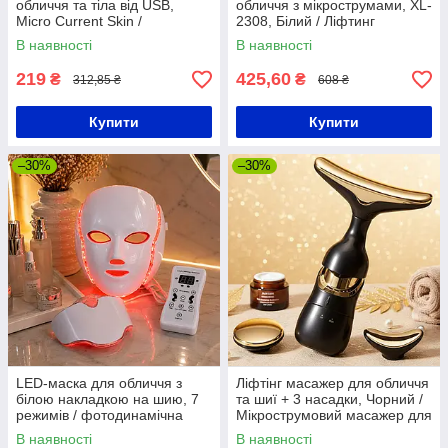
обличчя та тіла від USB,
обличчя з мікрострумами, XL-
Micro Current Skin /
2308, Білий / Ліфтинг
Мікрострумовий масажер для
масажер для обличчя /
В наявності
В наявності
ліфтингу обличчя
Розпарювач для видалення
зморшок
219
425,60
₴
₴
312,85 ₴
608 ₴
Купити
Купити
–30%
–30%
LED-маска для обличчя з
Ліфтінг масажер для обличчя
білою накладкою на шию, 7
та шиї + 3 насадки, Чорний /
режимів / фотодинамічна
Мікрострумовий масажер для
терапія / мікротокова терапія
обличчя / Масажер для очей
В наявності
В наявності