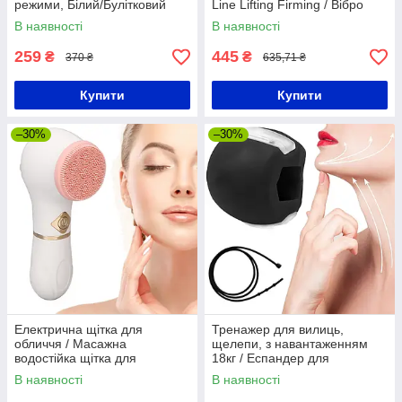
режими, Білий/Булітковий
Line Lifting Firming / Вібро
масажер для шиї та обличчя
масажер зволожувач для
В наявності
В наявності
з
обличчя
259
445
₴
₴
370 ₴
635,71 ₴
Купити
Купити
–30%
–30%
Електрична щітка для
Тренажер для вилиць,
обличчя / Масажна
щелепи, з навантаженням
водостійка щітка для
18кг / Еспандер для
чищення обличчя / Щітка-
жувальних м'язів / Гумовий
В наявності
В наявності
масажер для обличчя
масажер для вилиць