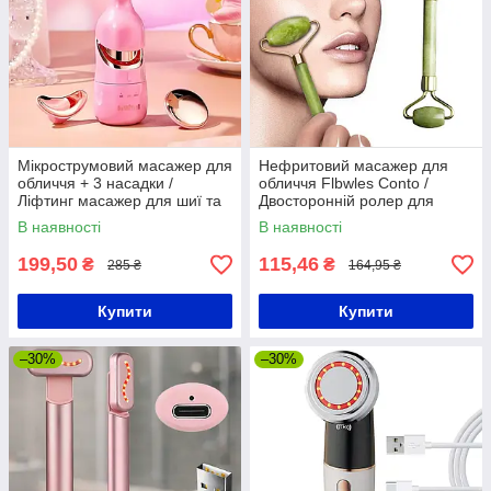
Мікрострумовий масажер для
Нефритовий масажер для
обличчя + 3 насадки /
обличчя Flbwles Conto /
Ліфтинг масажер для шиї та
Двосторонній ролер для
обличчя / Масажер для очей
підтяжки шкіри / Роликовий
В наявності
В наявності
масажер
199,50
115,46
₴
₴
285 ₴
164,95 ₴
Купити
Купити
–30%
–30%