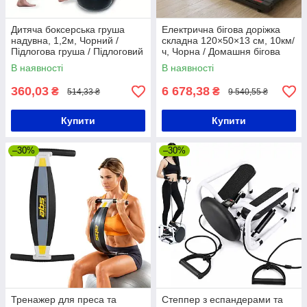
Дитяча боксерська груша
Електрична бігова доріжка
надувна, 1,2м, Чорний /
складна 120×50×13 см, 10км/
Підлогова груша / Підлоговий
ч, Чорна / Домашня бігова
бокс
доріжка / Доріжка для ходьби
В наявності
В наявності
360,03
6 678,38
₴
₴
514,33 ₴
9 540,55 ₴
Купити
Купити
–30%
–30%
Тренажер для преса та
Степпер з еспандерами та