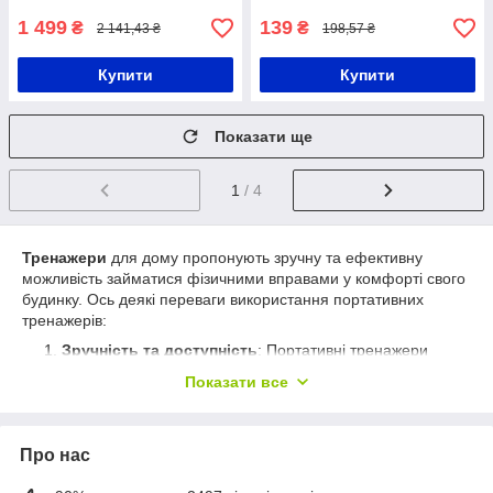
1 499
139
₴
₴
2 141,43 ₴
198,57 ₴
Купити
Купити
Показати ще
1
/ 4
Тренажери
для дому пропонують зручну та ефективну
можливість займатися фізичними вправами у комфорті свого
будинку. Ось деякі переваги використання портативних
тренажерів:
Зручність та доступність
: Портативні тренажери
дозволяють займатися фізичними вправами у будь-
Показати все
який час та в будь-якому місці. Ви можете
використовувати їх у своїй вітальні, спальні або навіть
на відкритому повітрі. Це особливо зручно для зайнятих
Про нас
людей, які не завжди можуть відвідувати тренажерний
зал.