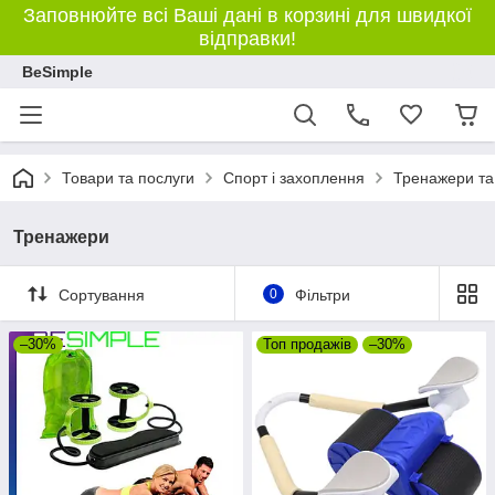
Заповнюйте всі Ваші дані в корзині для швидкої
відправки!
BeSimple
Товари та послуги
Спорт і захоплення
Тренажери та
Тренажери
Сортування
0
Фільтри
–30%
Топ продажів
–30%