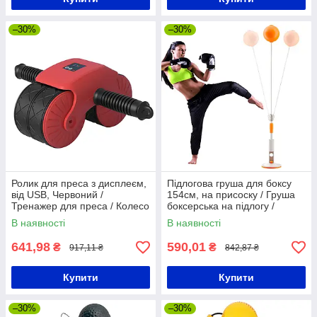
–30%
–30%
Ролик для преса з дисплеєм,
Підлогова груша для боксу
від USB, Червоний /
154см, на присоску / Груша
Тренажер для преса / Колесо
боксерська на підлогу /
для преса / Тренажер для
Стійка для боксу / Швидкісна
В наявності
В наявності
живота
груша
641,98
590,01
₴
₴
917,11 ₴
842,87 ₴
Купити
Купити
–30%
–30%