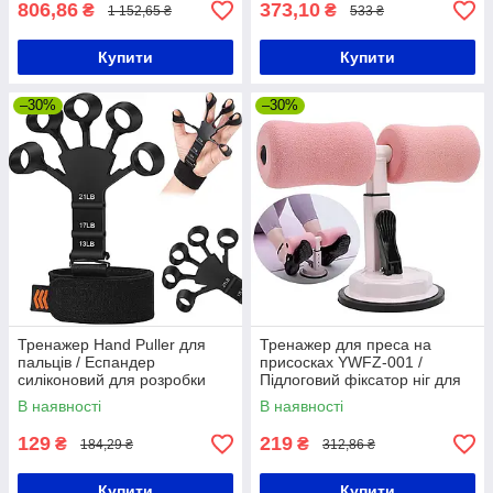
806,86
373,10
₴
₴
1 152,65 ₴
533 ₴
Купити
Купити
–30%
–30%
Тренажер Hand Puller для
Тренажер для преса на
пальців / Еспандер
присосках YWFZ-001 /
силіконовий для розробки
Підлоговий фіксатор ніг для
пальців руки
фітнесу
В наявності
В наявності
129
219
₴
₴
184,29 ₴
312,86 ₴
Купити
Купити