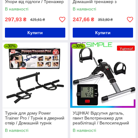
Упори від підлоги / Тренажер
Домашній тренажер з
для вправ
фіксацією ніг / Спортивне
В наявності
В наявності
обладнання
297,93
247,66
₴
₴
425,61 ₴
353,80 ₴
Купити
Купити
–30%
–30%
Турнік для дому Power
УЦІНКА! Відсутня деталь,
Trainer Pro / Турнік в дверний
гвинт Велотренажер для
отвір / Домашній турнік
реабілітації / Велосипедний
тренажер для рук і ніг
В наявності
В наявності