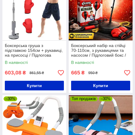
Боксерська груша з
Боксерський набір на стійці
підставкою 154см + рукавиці,
70-110см, з рукавицями та
на присосці / Підлогова
насосом / Підлоговий бокс /
груша для боксу / Швидкісна
Дитяча груша на підставці
В наявності
В наявності
груша
603,08
665
₴
₴
861,55 ₴
950 ₴
Купити
Купити
–30%
Топ продажів
–30%