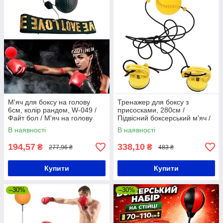
М'яч для боксу на голову
Тренажер для боксу з
6см, колір рандом, W-049 /
присосками, 280см /
Файт бол / М'яч на голову
Підвісний боксерський м'яч /
для боксу
Швидкісний м'яч для боксу
В наявності
В наявності
194,57
338,10
₴
₴
277,96 ₴
483 ₴
Купити
Купити
–30%
–30%