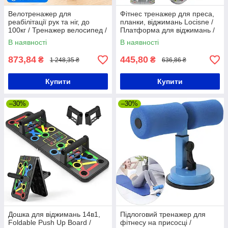
Велотренажер для
Фітнес тренажер для преса,
реабілітації рук та ніг, до
планки, віджимань Locisne /
100кг / Тренажер велосипед /
Платформа для віджимань /
Реабілітаційний тренажер з
Дошка для віджимань
В наявності
В наявності
дисплеєм
873,84
445,80
₴
₴
1 248,35 ₴
636,86 ₴
Купити
Купити
–30%
–30%
Дошка для віджимань 14в1,
Підлоговий тренажер для
Foldable Push Up Board /
фітнесу на присосці /