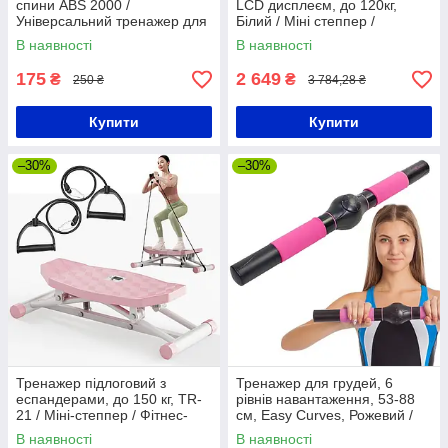
спини ABS 2000 /
LCD дисплеєм, до 120кг,
Універсальний тренажер для
Білий / Міні степпер /
тіла / Тренажер-еспандер
Тренажер степпер /
В наявності
В наявності
Домашній тренажер сходинки
175
2 649
₴
₴
250 ₴
3 784,28 ₴
Купити
Купити
–30%
–30%
Тренажер підлоговий з
Тренажер для грудей, 6
еспандерами, до 150 кг, TR-
рівнів навантаження, 53-88
21 / Міні-степпер / Фітнес-
см, Easy Curves, Рожевий /
платформа / Універсальний
Тренажер для жінок /
В наявності
В наявності
тренажер для тіла
Тренажер-еспандер