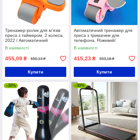
Тренажер-ролик для м'язів
Автоматичний тренажер для
преса з таймером, 2 колеса,
преса з тримачем для
2022 / Автоматичний
телефона, Рожевий/
тренажер колесо / Колесо
Домашний тренажер для
В наявності
В наявності
для преса
м'язів преса
455,09
415,23
₴
₴
650,13 ₴
593,18 ₴
Купити
Купити
–30%
–30%