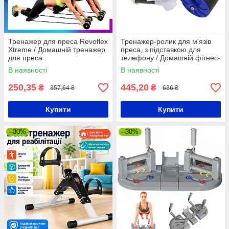
Тренажер для преса Revoflex
Тренажер-ролик для м'язів
Xtreme / Домашній тренажер
преса, з підставкою для
для преса
телефону / Домашній фітнес-
тренажер для живота
В наявності
В наявності
250,35
445,20
₴
₴
357,64 ₴
636 ₴
Купити
Купити
–30%
–30%