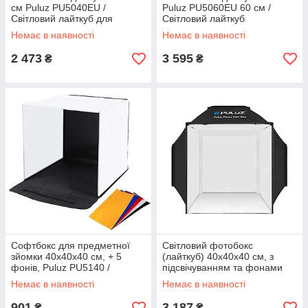
см Puluz PU5040EU /
Puluz PU5060EU 60 см /
Світловий лайткуб для
Світловий лайткуб
предметної зйомки
предметної зйомки 60х60х60
Немає в наявності
Немає в наявності
см
2 473
3 595
₴
₴
Софтбокс для предметної
Світловий фотобокс
зйомки 40х40х40 см, + 5
(лайткуб) 40x40x40 см, з
фонів, Puluz PU5140 /
підсвічуванням та фонами
Фотобокс для фотографій /
Puluz PU5042EU / Софтбок
Немає в наявності
Немає в наявності
Лайтбокс
для предметної зйомки
901
3 187
₴
₴