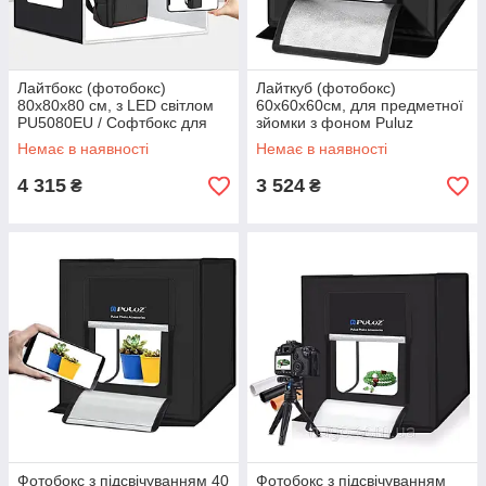
Лайтбокс (фотобокс)
Лайткуб (фотобокс)
80x80x80 см, з LED світлом
60x60x60см, для предметної
PU5080EU / Софтбокс для
зйомки з фоном Puluz
предметної фотозйомки /
PU5060 / Софтбокс з
Немає в наявності
Немає в наявності
Лайткуб
підсвічуванням
4 315
3 524
₴
₴
Фотобокс з підсвічуванням 40
Фотобокс з підсвічуванням