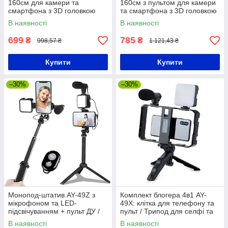
160см для камери та
160см з пультом для камери
смартфона з 3D головкою
та смартфона з 3D головкою
Candc DC-888 / Тринога
Candc DC-800 / Штатив для
В наявності
В наявності
підлогова / Штатив для фото
фото / Тринога підлогова
699
785
₴
₴
998,57 ₴
1 121,43 ₴
Купити
Купити
–30%
–30%
Монопод-штатив AY-49Z з
Комплект блогера 4в1 AY-
мікрофоном та LED-
49X: клітка для телефону та
підсвічуванням + пульт ДУ /
пульт / Трипод для селфі та
Селфі палиця / Трипод для
відео / Штатив для телефону
В наявності
В наявності
телефону
/ Комплект блогера