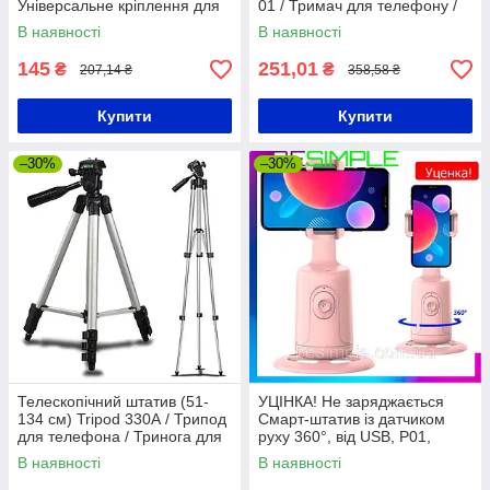
Універсальне кріплення для
01 / Тримач для телефону /
телефону на штатив
Настільний тримач-підставка
В наявності
В наявності
145
251,01
₴
₴
207,14 ₴
358,58 ₴
Купити
Купити
–30%
–30%
Телескопічний штатив (51-
УЦІНКА! Не заряджається
134 см) Tripod 330А / Трипод
Смарт-штатив із датчиком
для телефона / Тринога для
руху 360°, від USB, P01,
камери / Штатив-трипод
Рожевий/ Розумний штатив
В наявності
В наявності
для блогерів