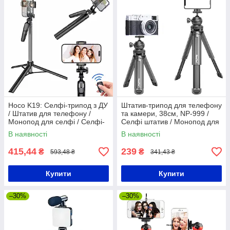
Hoco K19: Селфі-трипод з ДУ
Штатив-трипод для телефону
/ Штатив для телефону /
та камери, 38см, NP-999 /
Монопод для селфі / Селфі-
Селфі штатив / Монопод для
палиця
зйомки
В наявності
В наявності
415,44
239
₴
₴
593,48 ₴
341,43 ₴
Купити
Купити
–30%
–30%