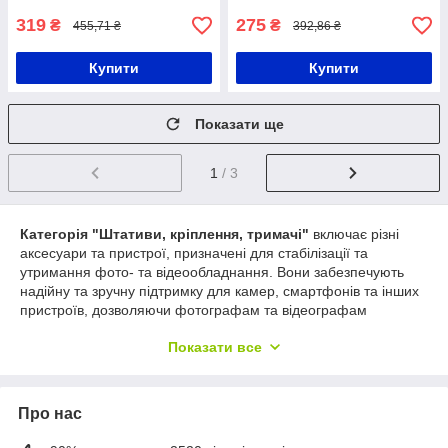
319
275
₴
₴
455,71 ₴
392,86 ₴
Купити
Купити
Показати ще
1
/ 3
Категорія "Штативи, кріплення, тримачі"
включає різні
аксесуари та пристрої, призначені для стабілізації та
утримання фото- та відеообладнання. Вони забезпечують
надійну та зручну підтримку для камер, смартфонів та інших
пристроїв, дозволяючи фотографам та відеографам
створювати стабільні та високоякісні знімки та відео.
Показати все
Переваги штативів, кріплень та утримувачів:
Стабільність та стійкість
:
Головна перевага
штативів, кріплень та тримачів - це забезпечення
Про нас
стабільності та стійкості
для фото- та
відеообладнання. Вони запобігають тряску та