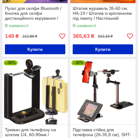
Пульт для селфи Bluetooth /
Штатив журавель 35-60 см,
Кнопка для селфи
HA-19 / Штатив із кріпленням
дистанційного керування /
під лампу / Настільний
Пульт блютуз для селфі
тримач / Стійка для
В наявності
В наявності
телефону
149
365,63
₴
₴
212,86 ₴
522,33 ₴
Купити
Купити
–30%
–30%
Тримач для телефону на
Підставка-стійка для
штатив 1/4, 60-90мм /
телефона (26-35,8 см), SHT-