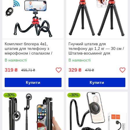
Комплект блогера 4в1,
Гнучкий штатив для
штатив для телефону з
телефону до 1,2 кг — 30 см /
мікрофоном і спалахом /
Штатив-восьминіг для
Набір для блогера / Гнучкий
смартфонів / Трипод для
В наявності
В наявності
штатив восьминіг з тримачем
селфі
319
329
₴
₴
455,71 ₴
470 ₴
Купити
Купити
–30%
–30%