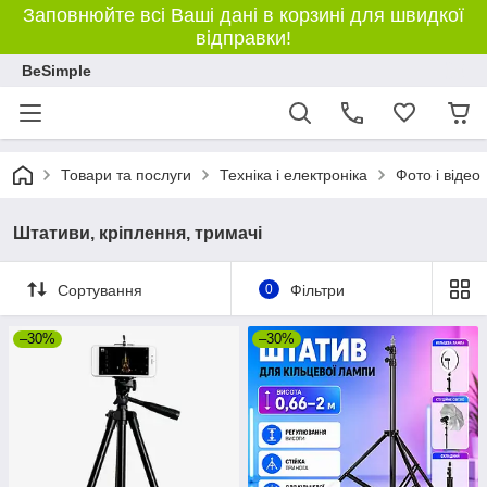
Заповнюйте всі Ваші дані в корзині для швидкої
відправки!
BeSimple
Товари та послуги
Техніка і електроніка
Фото і відео
Штативи, кріплення, тримачі
Сортування
0
Фільтри
–30%
–30%