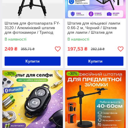
Штатив для фотоапарата FY-
Штатив для кільцевої лампи
3120 / Алюмінієвий штатив
0.66-2 м, Чорний / Штатив
для фотокамери / Трипод
для лампи / Штатив для
зйомки / Штатив-тринога
В наявності
В наявності
249
197,53
₴
₴
355,71 ₴
282,18 ₴
Купити
Купити
–30%
–30%