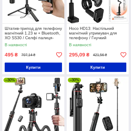
Штатив-трипод для телефону
Hoco HD13: Настільний
магнітний 1.23 м + Bluetooth,
магнітний утримувач для
XO SS30 / Селфі палиця-
телефону / Гнучкий
штатив / Монопод
утримувач для телефону з
В наявності
В наявності
прищіпкою
495
295,09
₴
₴
707,14 ₴
421,56 ₴
Купити
Купити
–30%
–30%