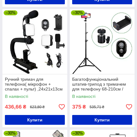
–30%
–30%
Ручний тримач для
Багатофункціональний
телефона( мікрофон +
штатив-трипод з тримачем
спалах + пульт) ,24х21х13см
для телефону 68-210см /
/ Стабілізатор для
Тренога-журавель /
В наявності
В наявності
відеозйомки
Телескопічний штатив
436,66
375
₴
₴
623,80 ₴
535,71 ₴
Купити
Купити
–30%
–30%