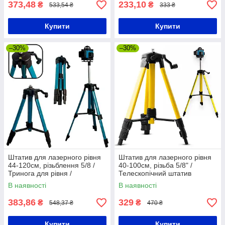
373,48
233,10
₴
₴
533,54 ₴
333 ₴
Купити
Купити
–30%
–30%
Штатив для лазерного рівня
Штатив для лазерного рівня
44-120см, різьблення 5/8 /
40-100см, різьба 5/8" /
Тринога для рівня /
Телескопічний штатив
Телескопічний штатив для
тринога для лазерного
В наявності
В наявності
нівеліру
нівеліру
383,86
329
₴
₴
548,37 ₴
470 ₴
Купити
Купити