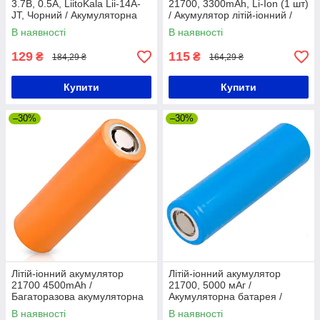
3.7В, 0.5A, LiitoKala Lii-14A-
21700, 3300mAh, Li-Ion (1 шт)
JT, Чорний / Акумуляторна
/ Акумулятор літій-іонний /
батарея / Літієвий
Високострумовий акумулятор
В наявності
В наявності
акумулятор Li-Ion
для ліхтарика
129
115
₴
₴
184,29 ₴
164,29 ₴
Купити
Купити
–30%
–30%
Літій-іонний акумулятор
Літій-іонний акумулятор
21700 4500mAh /
21700, 5000 мАг /
Багаторазова акумуляторна
Акумуляторна батарея /
батарея
Багаторазовий акумулятор
В наявності
В наявності
літій-іонний