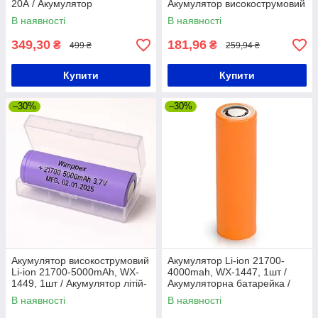
20А / Акумулятор
Акумулятор високострумовий
високострумовий /
/ Акумуляторна батарея
В наявності
В наявності
Акумуляторна батарея
349,30
181,96
₴
₴
499 ₴
259,94 ₴
Купити
Купити
–30%
–30%
Акумулятор високострумовий
Акумулятор Li-ion 21700-
Li-ion 21700-5000mAh, WX-
4000mah, WX-1447, 1шт /
1449, 1шт / Акумулятор літій-
Акумуляторна батарейка /
іонний
Акумулятор літій-іонний
В наявності
В наявності