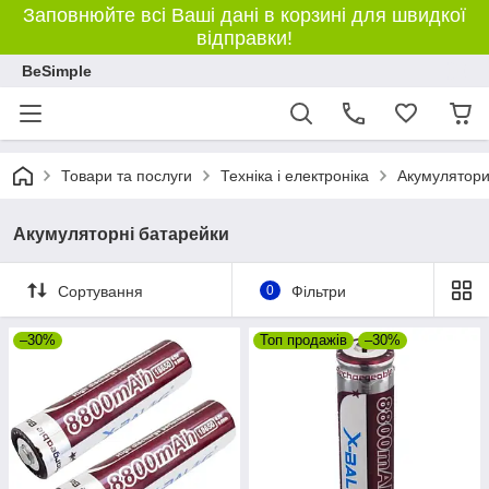
Заповнюйте всі Ваші дані в корзині для швидкої
відправки!
BeSimple
Товари та послуги
Техніка і електроніка
Акумулятори
Акумуляторні батарейки
Сортування
0
Фільтри
–30%
Топ продажів
–30%