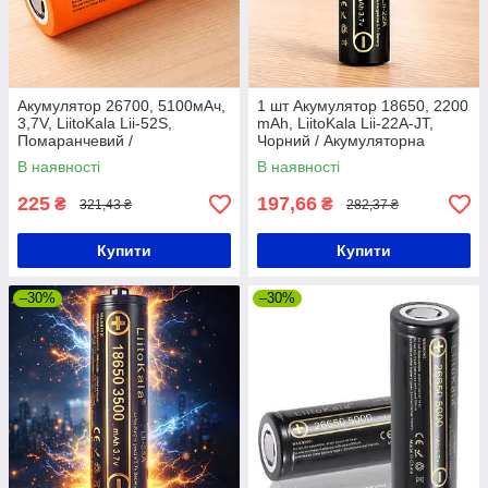
Акумулятор 26700, 5100мАч,
1 шт Акумулятор 18650, 2200
3,7V, LiitoKala Lii-52S,
mAh, LiitoKala Lii-22A-JT,
Помаранчевий /
Чорний / Акумуляторна
Акумуляторна батарея /
батарея / Акумулятор
В наявності
В наявності
Літієвий акумулятор
пальчиковий
батарейка
225
197,66
₴
₴
321,43 ₴
282,37 ₴
Купити
Купити
–30%
–30%