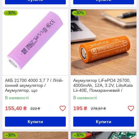
–30%
–30%
АКБ 21700 4000 3,7 7 / Літій-
Акумулятор LiFePO4 26700,
іонний акумулятор /
4000mАh, 12А, 3.2V, LiitoKala
Акумулятор, що
Lii-40E, Помаранчевий /
перезаряджається
Акумуляторна батарейка для
В наявності
В наявності
ліхтарів
155,40
195
₴
₴
222 ₴
278,57 ₴
Купити
Купити
–30%
–30%