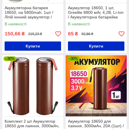
Акумуляторна батарея
Акумулятор 18650, 1 шт,
18650, на 5800mah, 1шт /
Greelite 8800 мАг, 4,2В, Li-Ion
Літій іонний акумулятор /
/ Акумуляторна батарейка
Високострумова батарейка
В наявності
В наявності
150,66
65
₴
₴
215,23 ₴
92,86 ₴
Купити
Купити
–30%
–30%
Комплект 2 шт Акумулятор
Акумулятор 18650 для
18650 для паяння, 3000мАч,
паяння, 3000мАч, 20А (1шт) /