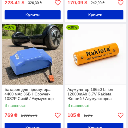
228,41
170,09
₴
₴
326,30 ₴
242,99 ₴
Купити
Купити
–30%
–30%
Батарея для гіроскутера
Акумулятор 18650 Li-ion
4400 мАг, 36В HCpower-
12000mAh 3,7V Rakieta,
10S2P Синій / Акумулятор
Жовтий / Акумуляторна
для електросамоката /
батарейка / Батарея
В наявності
В наявності
Акумуляторна батарея для
перезарядна для ліхтарика
гіроборда
769
105
₴
₴
1 098,57 ₴
150 ₴
Купити
Купити