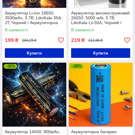
Акумулятор Li-Ion 18650,
Акумулятор високострумовий
3500мАч, 3.7В, LiitoKala 35A-
26650, 5000 мАг, 3.7В,
JT, Чорний / Акумуляторна
LiitoKala Lii-50A, Чорний /
батарейка / Літієвий
Акумуляторна батарея /
В наявності
В наявності
акумулятор 18650
Акумулятор літієвий
199
219
₴
₴
284,29 ₴
312,86 ₴
Купити
Купити
–30%
–30%
Акумулятор 14500, 800мАч,
Акумуляторна батарея