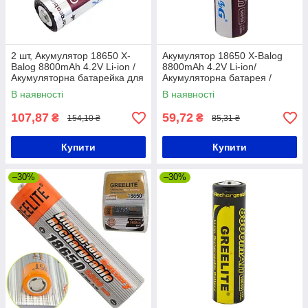
2 шт, Акумулятор 18650 X-
Акумулятор 18650 X-Balog
Balog 8800mAh 4.2V Li-ion /
8800mAh 4.2V Li-ion/
Акумуляторна батарейка для
Акумуляторна батарея /
ліхтариків
Акумулятор Li-Ion для
В наявності
В наявності
ліхтариків
107,87
59,72
₴
₴
154,10 ₴
85,31 ₴
Купити
Купити
–30%
–30%