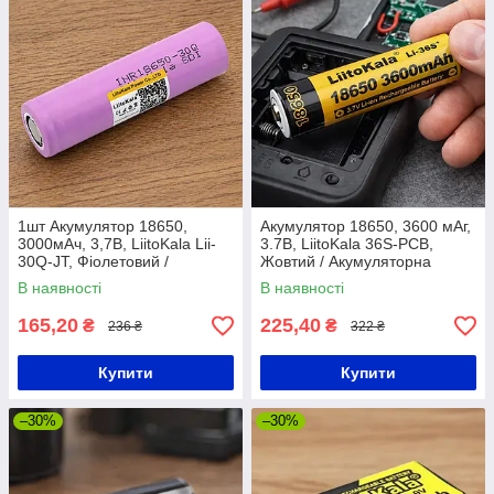
1шт Акумулятор 18650,
Акумулятор 18650, 3600 мАг,
3000мАч, 3,7В, LiitoKala Lii-
3.7В, LiitoKala 36S-PCB,
30Q-JT, Фіолетовий /
Жовтий / Акумуляторна
Акумуляторна батарея / Літій
батарейка для ліхтарів /
В наявності
В наявності
іонний акумулятор
Акумулятор літієвий
165,20
225,40
₴
₴
236 ₴
322 ₴
Купити
Купити
–30%
–30%