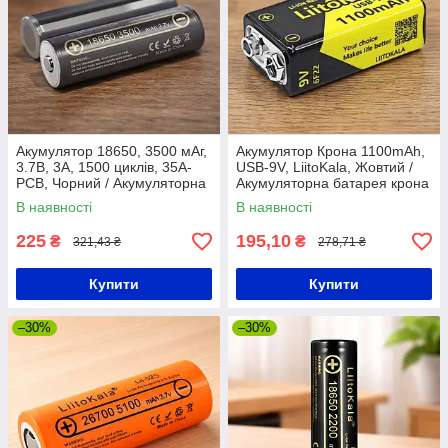
Акумулятор 18650, 3500 мАг,
Акумулятор Крона 1100mAh,
3.7В, 3A, 1500 циклів, 35A-
USB-9V, LiitoKala, Жовтий /
PCB, Чорний / Акумуляторна
Акумуляторна батарея крона
батарейка пальчикова /
В наявності
В наявності
Літієвий акумулятор
225
195,10
₴
₴
321,43 ₴
278,71 ₴
Купити
Купити
–30%
–30%