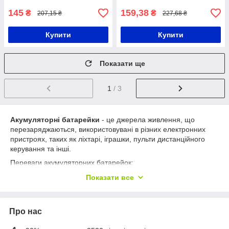
145
159,38
₴
₴
207,15 ₴
227,68 ₴
Купити
Купити
Показати ще
1
/ 3
Акумуляторні батарейки
- це джерела живлення, що
перезаряджаються, використовувані в різних електронних
пристроях, таких як ліхтарі, іграшки, пульти дистанційного
керування та інші.
Переваги акумуляторних батарейок:
Економія коштів
: На відміну від одноразових
Показати все
батарейок, акумулятори можуть бути багаторазово
перезаряджені, що дозволяє заощадити кошти на
покупку нових батарейок.
Про нас
Екологічний аспект
: Використання акумуляторних
батарей знижує кількість відходів, оскільки їх можна