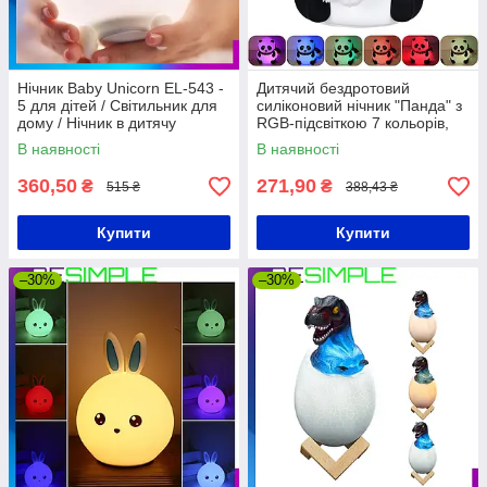
Нічник Baby Unicorn EL-543 -
Дитячий бездротовий
5 для дітей / Світильник для
силіконовий нічник "Панда" з
дому / Нічник в дитячу
RGB-підсвіткою 7 кольорів,
кімнату
EL-2013/Настільний
В наявності
В наявності
світильник
360,50
271,90
₴
₴
515 ₴
388,43 ₴
Купити
Купити
–30%
–30%