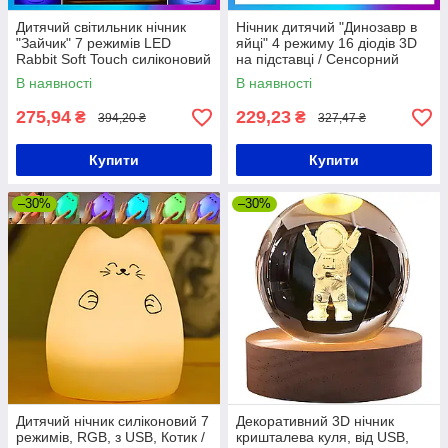
Дитячий світильник нічник
Нічник дитячий "Динозавр в
"Зайчик" 7 режимів LED
яйці" 4 режиму 16 діодів 3D
Rabbit Soft Touch силіконовий
на підставці / Сенсорний
Світильник Нічний
В наявності
В наявності
275,94
229,23
₴
₴
394,20 ₴
327,47 ₴
Купити
Купити
–30%
–30%
Дитячий нічник силіконовий 7
Декоративний 3D нічник
режимів, RGB, з USB, Котик /
кришталева куля, від USB,