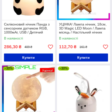
Силіконовий нічник Панда з
УЦІНКА! Лампа нічник, 18см,
сенсорним датчиком RGB,
3D Magic LED Moon / Лампа
1000мАг, USB / Дитячий
місяць / Настільний нічник
нічник / Сенсорний
В наявності
В наявності
світильник панда
286,30
112,70
₴
₴
409 ₴
161 ₴
Купити
Купити
–30%
–30%