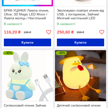
БРАК-УЦІНКА! Лампа нічник,
Зволожувач повітря нічник від
18см, 3D Magic LED Moon /
USB, з ліхтариком, Зайчик/
Лампа місяць / Настільний
Місячий настільний LED
нічник
нічник
В наявності
В наявності
116,20
250,60
₴
₴
166 ₴
358 ₴
Купити
Купити
–30%
–30%
Силіконовий нічник Зайчик
Дитячий силіконовий нічник