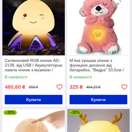
Силіконовий RGB нічник AD-
М'яка іграшка нічник з
2138, від USB / Акумуляторна
функцією дихання від
лампа нічник з музикою /
батарейок, "Видра" 33,5см /
Сенсорний світильник
Нічник для дітей / Нічник для
В наявності
В наявності
сну
460,60
325
₴
₴
658 ₴
464,29 ₴
Купити
Купити
–30%
–30%