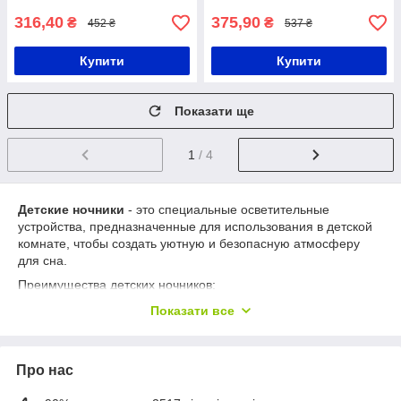
316,40
375,90
₴
₴
452 ₴
537 ₴
Купити
Купити
Показати ще
1
/ 4
Детские ночники
- это специальные осветительные
устройства, предназначенные для использования в детской
комнате, чтобы создать уютную и безопасную атмосферу
для сна.
Преимущества детских ночников:
Успокаивающий свет
:
Детские ночники
излучают
Показати все
мягкий и приглушенный свет, способствующий
расслаблению и созданию уютной атмосферы перед
сном.
Про нас
Создание безопасной обстановки
: Использование
ночников помогает снизить страх перед темнотой и