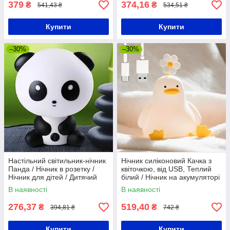
379
374,16
₴
₴
541,43 ₴
534,51 ₴
Купити
Купити
–30%
–30%
Настільний світильник-нічник
Нічник силіконовий Качка з
Панда / Нічник в розетку /
квіточкою, від USB, Теплий
Нічник для дітей / Дитячий
білий / Нічник на акумуляторі
нічник
/ Силіконовий світильник
В наявності
В наявності
276,37
519,40
₴
₴
394,81 ₴
742 ₴
Купити
Купити