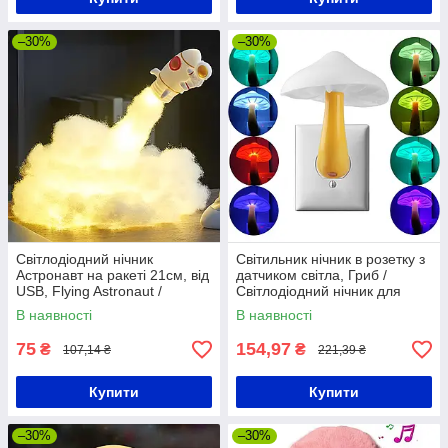
–30%
–30%
Світлодіодний нічник
Світильник нічник в розетку з
Астронавт на ракеті 21см, від
датчиком світла, Гриб /
USB, Flying Astronaut /
Світлодіодний нічник для
Дитячий нічник космонавт
дітей / Нічний світильник
В наявності
В наявності
75
154,97
₴
₴
107,14 ₴
221,39 ₴
Купити
Купити
–30%
–30%