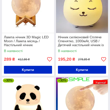
Лампа нічник 3D Magic LED
Нічник силіконовий Спляче
Moon / Лампа місяць /
Оленятко, 1000мАг, USB /
Настільний нічник
Дитячий настільний нічник із
сенсорним датчиком
В наявності
В наявності
289
195,20
₴
₴
412,86 ₴
278,85 ₴
Купити
Купити
–30%
–30%