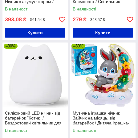
Нічник з акумулятором /
Космонавт / Світильник
Світильник нічник для дітей
нічник для дітей / 3D нічник
В наявності
В наявності
393,08
279
₴
₴
561,54 ₴
398,57 ₴
Купити
Купити
–30%
–30%
Силіконовий LED нічник від
Музична іграшка нічник
батарейок "Котик" /
Зайчик на місяць, від
Бездротовий світильник для
батарейок / Дитяча іграшка-
дітей / Дитячий світлодіодний
нічник
В наявності
В наявності
нічник