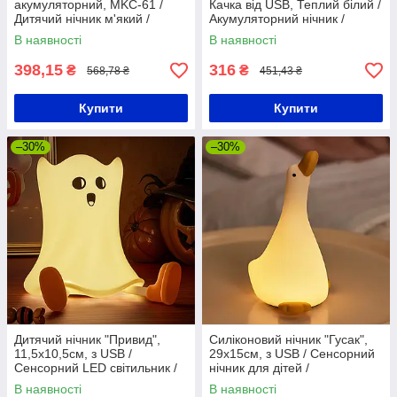
акумуляторний, MKC-61 /
Качка від USB, Теплий білий /
Дитячий нічник м'який /
Акумуляторний нічник /
Світильник нічник
Дитячий світильник нічник
В наявності
В наявності
світлодіодний
398,15
316
₴
₴
568,78 ₴
451,43 ₴
Купити
Купити
–30%
–30%
Дитячий нічник "Привид",
Силіконовий нічник "Гусак",
11,5х10,5см, з USB /
29х15см, з USB / Сенсорний
Сенсорний LED світильник /
нічник для дітей /
Силіконовий нічник для дітей
Акумуляторний світильник-
В наявності
В наявності
нічник