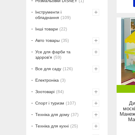
Розмальовки DISNEY
1
Інструменти і
обладнання
109
Інші товари
22
Авто товары
35
Усе для фарби та
здоров'я
59
Все для саду
126
Електроніка
3
Зоотоварі
84
Ди
Спорт і туризм
107
моск
Манеж-
Техніка для дому
37
Ма
Техніка для кухні
25