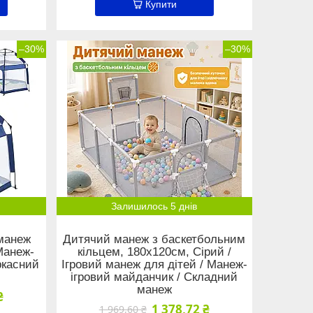
Купити
–30%
–30%
Залишилось 5 днів
 манеж
Дитячий манеж з баскетбольним
Манеж-
кільцем, 180х120см, Сірий /
ркасний
Ігровий манеж для дітей / Манеж-
ігровий майданчик / Складний
манеж
₴
1 378,72 ₴
1 969,60 ₴