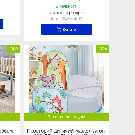
В наявності
Оптом і в роздріб
234585693
Купити
–30%
–30%
Залишилось 5 днів
х56см,
Просторий дитячий манеж-загон,