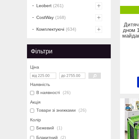
Leobert
261
CostWay
168
Дитяч
Комплектуючі
634
дном 1
майдан
Фільтри
Ціна
Наявність
В наявності
26
Акція
Товари зі знижками
26
Колір
Бежевий
1
Блакитний
2