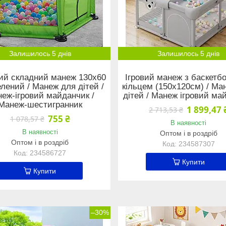
Залишилось 5 днів
Залишилось 5 днів
ий складний манеж 130х60
Ігровий манеж з баскетб
елений / Манеж для дітей /
кільцем (150х120см) / Ма
еж-ігровий майданчик /
дітей / Манеж ігровий ма
Манеж-шестигранник
1 899,47 
2 713,53 ₴
755 ₴
1 078,57 ₴
В наявності
В наявності
Оптом і в роздріб
Оптом і в роздріб
234587307
234586727
Купити
Купити
–30%