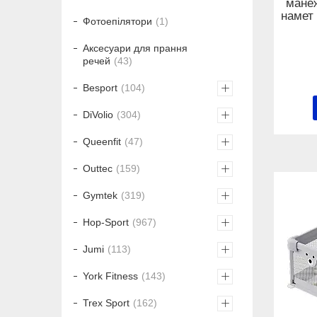
манеж
намет
Фотоепілятори
1
Аксесуари для прання
речей
43
Besport
104
DiVolio
304
Queenfit
47
Outtec
159
Gymtek
319
Hop-Sport
967
Jumi
113
York Fitness
143
Trex Sport
162