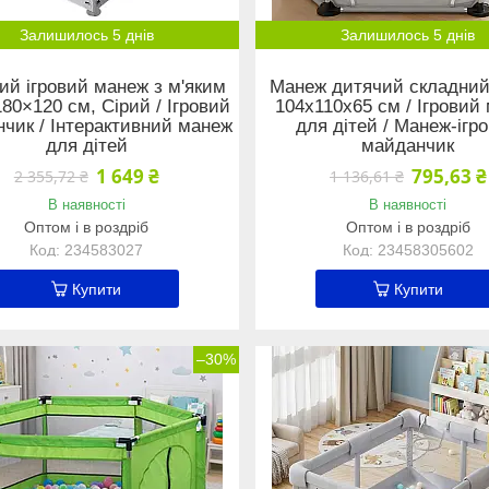
Залишилось 5 днів
Залишилось 5 днів
ий ігровий манеж з м'яким
Манеж дитячий складний
80×120 см, Сірий / Ігровий
104х110х65 см / Ігровий
чик / Інтерактивний манеж
для дітей / Манеж-ігр
для дітей
майданчик
1 649 ₴
795,63 ₴
2 355,72 ₴
1 136,61 ₴
В наявності
В наявності
Оптом і в роздріб
Оптом і в роздріб
234583027
23458305602
Купити
Купити
–30%