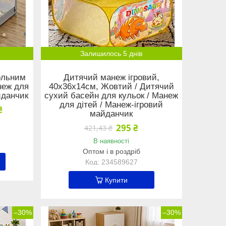
Залишилось 5 днів
ольним
Дитячий манеж ігровий,
неж для
40х36х14см, Жовтий / Дитячий
йданчик
сухий басейн для кульок / Манеж
для дітей / Манеж-ігровий
₴
майданчик
295 ₴
421,43 ₴
В наявності
Оптом і в роздріб
234589627
Купити
–30%
–30%