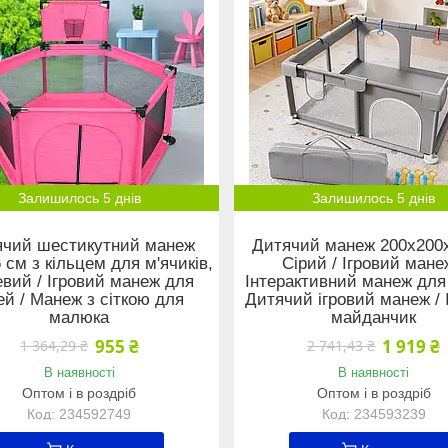
Залишилось 5 днів
Залишилось 5 днів
ячий шестикутний манеж
Дитячий манеж 200х200
 см з кільцем для м'ячиків,
Сірий / Ігровий мане
вий / Ігровий манеж для
Інтерактивний манеж для 
ей / Манеж з сіткою для
Дитячий ігровий манеж / 
малюка
майданчик
955 ₴
1 919 ₴
1 364,29 ₴
2 741,43 ₴
В наявності
В наявності
Оптом і в роздріб
Оптом і в роздріб
234592749
234593239