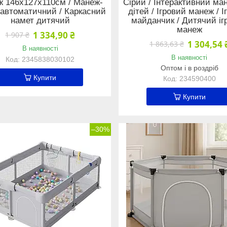
 146х127х110см / Манеж-
Сірий / Інтерактивний ма
 автоматичний / Каркасний
дітей / Ігровий манеж / 
намет дитячий
майданчик / Дитячий іг
манеж
1 334,90 ₴
1 907 ₴
1 304,54 
1 863,63 ₴
В наявності
В наявності
2345838030102
Оптом і в роздріб
Купити
234590400
Купити
–30%