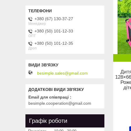
+380 (67) 130-37-27
Менеджер
+380 (50) 101-12-33
ОПТ
+380 (50) 101-12-35
Дроп
Дит
besimple.sales@gmail.com
128×66
Роже
діт
Email для співпраці
besimple.cooperation@gmail.com
Графік роботи