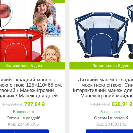
Залишилось 5 днів
Залишилось 5 днів
ячий складний манеж з
Дитячий манеж склада
ною сіткою 125×110×65 см,
москітною сіткою, Син
рвоний / Манеж-ігровий
Інтерактивний манеж для 
анчик / Манеж для дітей
Манеж-ігровий майда
797,64 ₴
828,91 ₴
1 139,48 ₴
1 184,16 ₴
В наявності
В наявності
Оптом і в роздріб
Оптом і в роздріб
234583056
234583142