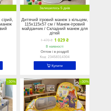
Залишилось 5 днів
 сірий,
Дитячий ігровий манеж з кільцем,
 манеж
115х115х57 см / Манеж-ігровий
овий
майданчик / Складний манеж для
дітей
1 029 ₴
1 470 ₴
В наявності
Оптом і в роздріб
23458314304
Купити
–30%
–30%