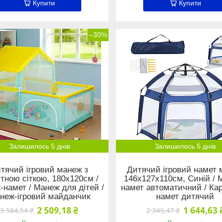
Купити
Купити
–30%
Залишилось 5 днів
Залишилось 5 днів
тячий ігровий манеж з
Дитячий ігровий намет
ітною сіткою, 180х120см /
146х127х110см, Синій / 
намет / Манеж для дітей /
намет автоматичний / Ка
неж-ігровий майданчик
намет дитячий
2 509,18 ₴
1 644,63 
3 584,54 ₴
2 349,47 ₴