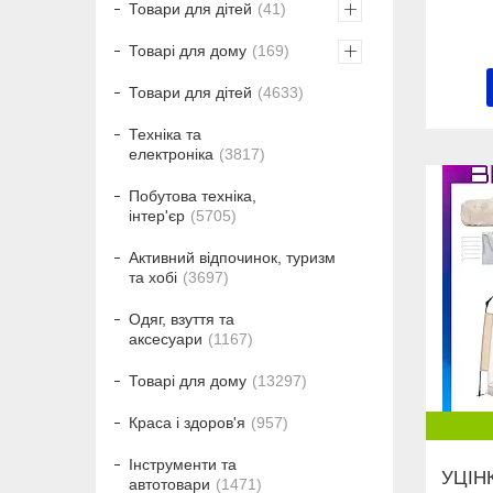
Товари для дітей
41
Товарі для дому
169
Товари для дітей
4633
Техніка та
електроніка
3817
Побутова техніка,
інтер'єр
5705
Активний відпочинок, туризм
та хобі
3697
Одяг, взуття та
аксесуари
1167
Товарі для дому
13297
Краса і здоров'я
957
Інструменти та
УЦІНК
автотовари
1471