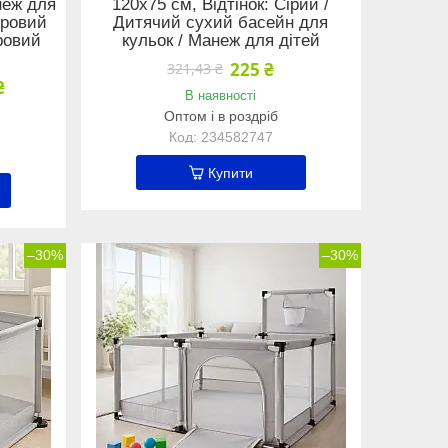
неж для
120x75 см, Відтінок: Сірий /
Ігровий
Дитячий сухий басейн для
ровий
кульок / Манеж для дітей
225 ₴
321,43 ₴
₴
В наявності
Оптом і в роздріб
234582747
Купити
–30%
–30%