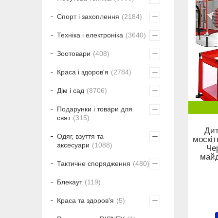
Спорт і захоплення
2184
Техніка і електроніка
3640
Зоотовари
408
Краса і здоров'я
2784
Дім і сад
8706
Подарунки і товари для
свят
315
Дит
Одяг, взуття та
москіт
аксесуари
1088
Че
майд
Тактичне спорядження
480
Блекаут
119
Краса та здоров'я
5