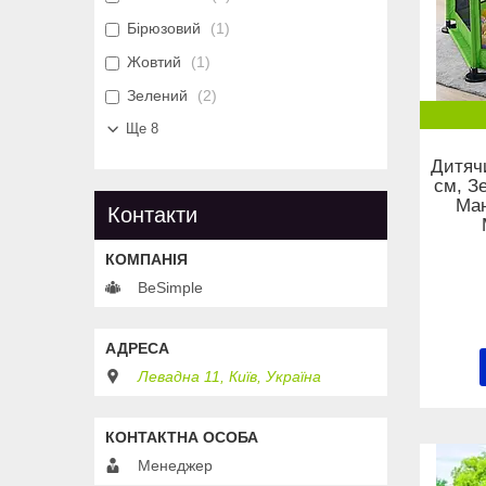
Бірюзовий
1
Жовтий
1
Зелений
2
Ще 8
Дитяч
см, З
Ман
Контакти
BeSimple
Левадна 11, Київ, Україна
Менеджер