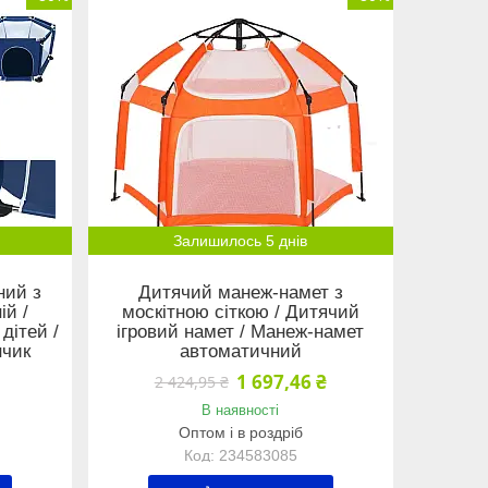
Залишилось 5 днів
ний з
Дитячий манеж-намет з
ій /
москітною сіткою / Дитячий
дітей /
ігровий намет / Манеж-намет
нчик
автоматичний
1 697,46 ₴
2 424,95 ₴
В наявності
Оптом і в роздріб
234583085