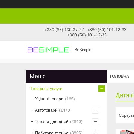
+380 (67) 130-37-27
+380 (50) 101-12-33
+380 (50) 101-12-35
BeSimple
ГОЛОВНА
Товары и услуги
Дитячі
Уцінені товари
169
Автотовари
1470
Товари для дітей
2640
Побутова техніка
3805