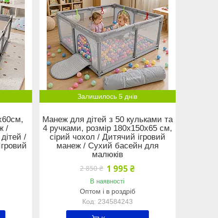
Залишилось 5 днів
х60см,
Манеж для дітей з 50 кульками та
ж /
4 ручками, розмір 180х150х65 см,
дітей /
сірий чохол / Дитячий ігровий
Ігровий
манеж / Сухий басейн для
малюків
1 995 ₴
2 850 ₴
В наявності
Оптом і в роздріб
234584243