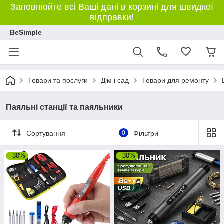
Заповнюйте всі Ваші дані в корзині для швидкої
відправки!
BeSimple
Товари та послуги
Дім і сад
Товари для ремонту
Паяльні станції та паяльники
Сортування
0
Фільтри
–30%
–30%