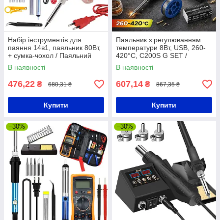
Набір інструментів для
Паяльник з регулюванням
паяння 14в1, паяльник 80Вт,
температури 8Вт, USB, 260-
+ сумка-чохол / Паяльний
420°C, C200S G SET /
набір з цифровим
Портативний паяльник / USB
В наявності
В наявності
паяльником
паяльник
476,22
607,14
₴
₴
680,31 ₴
867,35 ₴
Купити
Купити
–30%
–30%