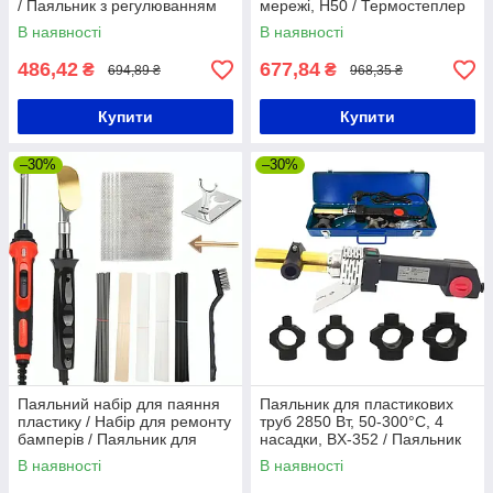
/ Паяльник з регулюванням
мережі, H50 / Термостеплер
температури / Набір для
для ремонта / Горячий
В наявності
В наявності
пайки
степлер
486,42
677,84
₴
₴
694,89 ₴
968,35 ₴
Купити
Купити
–30%
–30%
Паяльний набір для паяння
Паяльник для пластикових
пластику / Набір для ремонту
труб 2850 Вт, 50-300°C, 4
бамперів / Паяльник для
насадки, BX-352 / Паяльник
паяння бамперів / Паяльник
для труб / Паяльник для
В наявності
В наявності
пайки труб