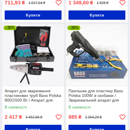
711,93
1 349,60
₴
₴
1 017,04 ₴
1 928 ₴
Купити
Купити
–30%
–30%
Апарат для зварювання
Паяльник для пластику Bass
пластикових труб Bass Polska
Polska 100W зі скобами /
800/1500 Вт / Апарат для
Зварювальний апарат для
спаювання пластикових труб
пластику / Паяльник для
В наявності
В наявності
/ Паяльник для труб
пластику
2 417
885
₴
₴
3 452,86 ₴
1 264,29 ₴
Купити
Купити