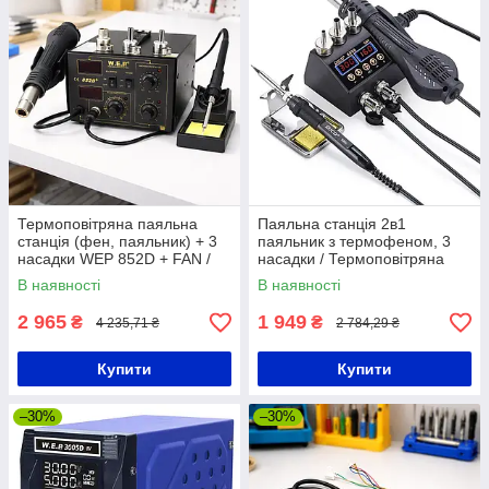
Термоповітряна паяльна
Паяльна станція 2в1
станція (фен, паяльник) + 3
паяльник з термофеном, 3
насадки WEP 852D + FAN /
насадки / Термоповітряна
Паяльна станція для паяння
паяльна станція / Набір для
В наявності
В наявності
пластику
паяння
2 965
1 949
₴
₴
4 235,71 ₴
2 784,29 ₴
Купити
Купити
–30%
–30%