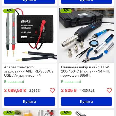
–30%
–30%
Апарат точкового
Паяльний набір в кейсі 60W,
зварювання АКБ, RL-936W, з
200-450°C (паяльник 947-III,
USB / Акумуляторний
термофен 8858-I,
паяльник з функцією
інструменти та розхідники)
В наявності
В наявності
виявлення КЗ / Паяльник
WEP / Набір для паяння
2 089,50
2 825
₴
₴
2 985 ₴
4 035,71 ₴
Купити
Купити
–30%
–30%