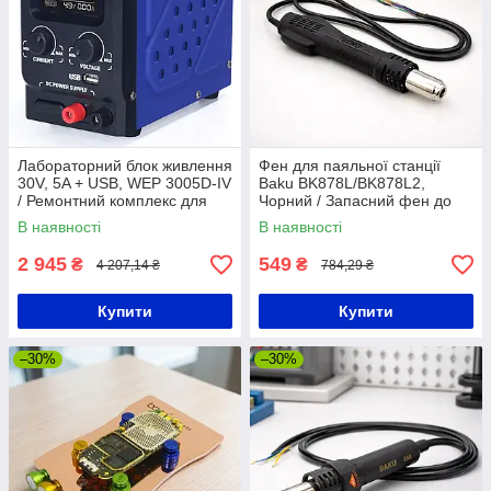
Лабораторний блок живлення
Фен для паяльної станції
30V, 5A + USB, WEP 3005D-IV
Baku BK878L/BK878L2,
/ Ремонтний комплекс для
Чорний / Запасний фен до
пайки / Імпульсна станція
паяльної станції / Змінний
В наявності
В наявності
для паяння
фен для паяльної станції
2 945
549
₴
₴
4 207,14 ₴
784,29 ₴
Купити
Купити
–30%
–30%