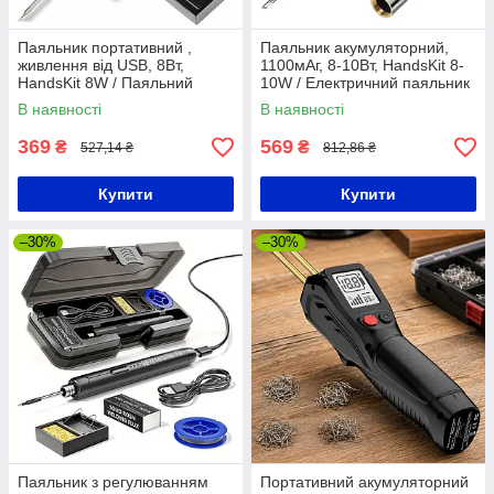
Паяльник портативний ,
Паяльник акумуляторний,
живлення від USB, 8Вт,
1100мАг, 8-10Вт, HandsKit 8-
HandsKit 8W / Паяльний
10W / Електричний паяльник
набір / Електричний паяльник
з регулюванням температури
В наявності
В наявності
з регулюванням температури
/ Паяльний набір
369
569
₴
₴
527,14 ₴
812,86 ₴
Купити
Купити
–30%
–30%
Паяльник з регулюванням
Портативний акумуляторний