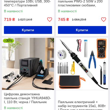
температури 10Вт, USB, 300-
паяльник PWG-2 50W з 200
450°C / Портативний
пластиковими скобами,
паяльник / USB паяльник
чорний / Паяльник для
В наявності
В наявності
пластику
719
745
₴
₴
1 027,14 ₴
1 064,29 ₴
Купити
Купити
–30%
Цифрова демонтажна
паяльна станція YIHUA948D-
I, 110 Вт, чорна / Паяльник
Паяльник електричний +
для мікросхем / Демонтаж
набір інструментів 15в1, 80Вт
В наявності
/ Паяльник з регулюванням