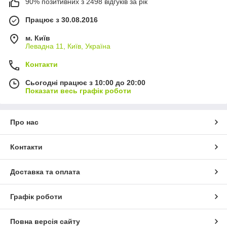
90% позитивних з 2498 відгуків за рік
Ергономічність
– комфорт навіть під час тривалої
роботи.
Працює з 30.08.2016
Вибір для будь-якого рівня
– від початківців до
майстрів.
м. Київ
Левадна 11, Київ, Україна
Довговічність
– якісні матеріали та надійний захист.
Контакти
Сьогодні працює з 10:00 до 20:00
Показати весь графік роботи
Про нас
Контакти
Доставка та оплата
Графік роботи
Повна версія сайту