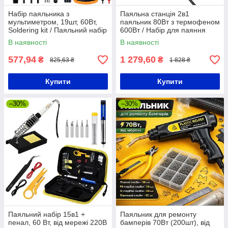
Набір паяльника з
Паяльна станція 2в1
мультиметром, 19шт, 60Вт,
паяльник 80Вт з термофеном
Soldering kit / Паяльний набір
600Вт / Набір для паяння
/ Паяльник з регулятором
фен з паяльником /
В наявності
В наявності
температури
Термофен паяльний
577,94
1 279,60
₴
₴
825,63 ₴
1 828 ₴
Купити
Купити
–30%
–30%
Паяльний набір 15в1 +
Паяльник для ремонту
пенал, 60 Вт, від мережі 220В
бамперів 70Вт (200шт), від