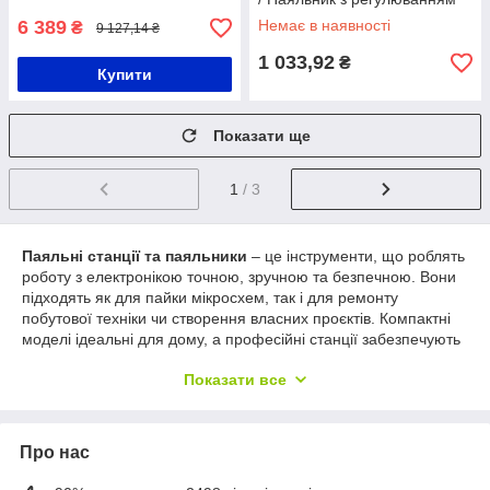
температури / Набір для
6 389
Немає в наявності
₴
9 127,14 ₴
пайки
1 033,92
₴
Купити
Показати ще
1
/ 3
Паяльні станції та паяльники
– це інструменти, що роблять
роботу з електронікою точною, зручною та безпечною. Вони
підходять як для пайки мікросхем, так і для ремонту
побутової техніки чи створення власних проєктів. Компактні
моделі ідеальні для дому, а професійні станції забезпечують
повний контроль над процесом.
Показати все
Переваги:
Універсальність
– для ремонту, монтажу й хобі.
Швидкість і стабільність
– миттєвий нагрів і
Про нас
підтримка температури.