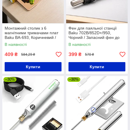
Монтажний столик з 6
Фен для паяльної станції
магнітними тримачами плат
Baku 702B/852D+/950,
Baku BA-693, Коричневий /
Чорний / Запасний фен до
Столик для збирання та
паяльної станції
В наявності
В наявності
ремонту плат / Тримач плат
409
399
₴
₴
584,29 ₴
570 ₴
Купити
Купити
–30%
–30%