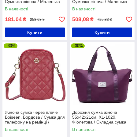
Сумочка жіноча / Маленька
Сумочка жіноча / Маленька
сумка / Міні сумка
сумка / Міні сумка
В наявності
В наявності
181,04
508,08
₴
₴
258,63 ₴
725,83 ₴
Купити
Купити
–30%
–30%
Жіноча сумка через плече
Дорожня сумка жіноча
Boiseen, Бордова / Сумка для
55х42х21см, XL-1029,
телефону на ремінці /
Фіолетова / Складна сумка
Маленька сумка крос боді
для подорожей / Сумка-
В наявності
В наявності
трансформер