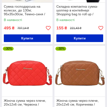
Сумка господарська на
Складна компактна сумка-
колесах, до 130кг,
шоппер в контейнері
95х35х30см, Темно-синя /
Shopping bag to roll up /
Двоколісна тачка кравчучка /
Сумка для покупок Синій
В наявності
В наявності
Сумка візок
495
155
₴
₴
707,14 ₴
221,43 ₴
Купити
Купити
–30%
–30%
Жіноча сумка через плече,
Жіноча сумка через плече,
20x12x6 см, Червона /
20x12x6 см, Коричнева /