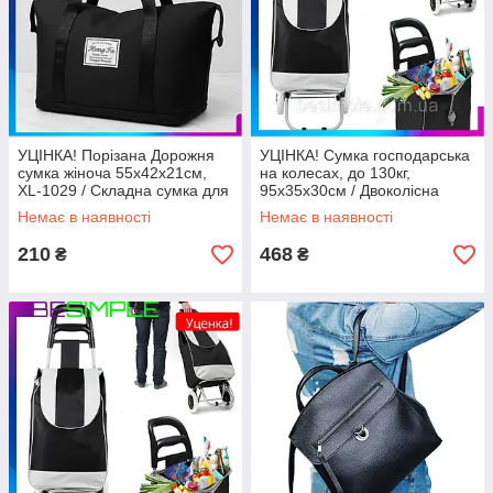
УЦІНКА! Порізана Дорожня
УЦІНКА! Сумка господарська
сумка жіноча 55х42х21см,
на колесах, до 130кг,
XL-1029 / Складна сумка для
95х35х30см / Двоколісна
подорожей / Сумка-
тачка кравчучка / Сумка візок
Немає в наявності
Немає в наявності
трансформер
210
468
₴
₴