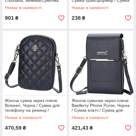
стьобана, Бежева/Сумочка
Сумка-трансформер / Сумка
на плече з двома парами
для ручної кладі
Немає в наявності
Немає в наявності
ручок
901
238
₴
₴
Жіноча сумка через плече
Жіноча сумочка через плече
Boiseen, Чорна / Сумка для
Baellerry Phone Purse, Чорна
телефону на ремінці /
/ Сумка клатч / Сумка для
Маленька сумка крос боді
телефону / Сумка кроссбоді
Немає в наявності
Немає в наявності
470,59
421,43
₴
₴