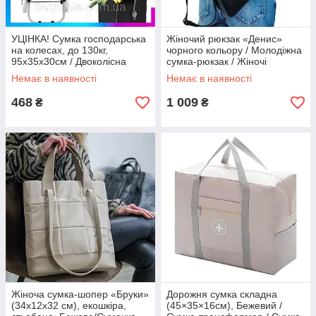
УЦІНКА! Сумка господарська
Жіночий рюкзак «Денис»
на колесах, до 130кг,
чорного кольору / Молодіжна
95х35х30см / Двоколісна
сумка-рюкзак / Жіночі
тачка кравчучка / Сумка візок
рюкзаки
Немає в наявності
Немає в наявності
468
1 009
₴
₴
Жіноча сумка-шопер «Бруки»
Дорожня сумка складна
(34х12х32 см), екошкіра,
(45×35×16см), Бежевий /