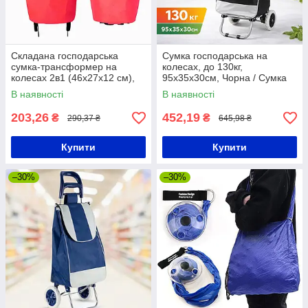
Складана господарська
Сумка господарська на
сумка-трансформер на
колесах, до 130кг,
колесах 2в1 (46х27х12 см),
95х35х30см, Чорна / Сумка
Червона/ Сумка-візок для
візок / Двоколісна тачка
В наявності
В наявності
продуктів
кравчучка
203,26
452,19
₴
₴
290,37 ₴
645,98 ₴
Купити
Купити
–30%
–30%