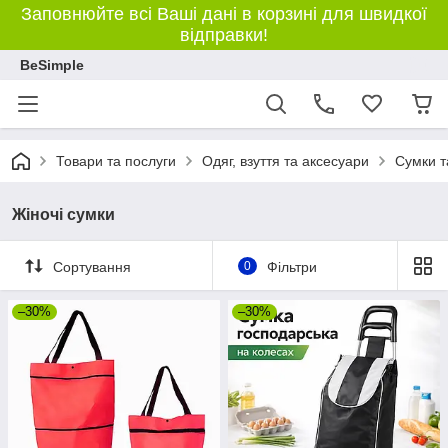
Заповнюйте всі Ваші дані в корзині для швидкої
відправки!
BeSimple
Товари та послуги
Одяг, взуття та аксесуари
Сумки т
Жіночі сумки
Сортування
0
Фільтри
–30%
–30%