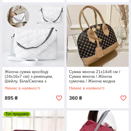
Жіноча сумка кросбоді
Сумка жіноча 21x14x8 см /
(24х16х7 см) з ремінцем,
Сумка жіноча / Жіноча
Шейлу, Біла/Смочка з
сумочка / Жіноча модна
ремінцем/ Сумка-клатч із
сумочка / Сумка через плече
Немає в наявності
Немає в наявності
ланцюжком
895
360
₴
₴
Топ продажів