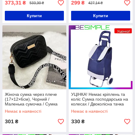
373,31
299
₴
₴
533,30 ₴
427,14 ₴
Купити
Купити
Жіноча сумка через плече
УЦІНКА! Немає кріплень та
(17×12×6см), Чорний /
коліс Сумка господарська на
Маленька сумочка / Сумка
колесах / Двоколісна тачка
крос боді / Сумка з широким
кравчучка / Сумка візок
Немає в наявності
Немає в наявності
ременем
301
330
₴
₴