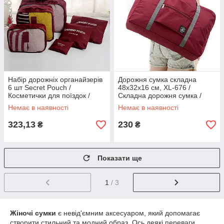
Набір дорожніх органайзерів
Дорожня сумка складна
6 шт Secret Pouch /
48х32х16 см, XL-676 /
Косметички для поїздок /
Складна дорожня сумка /
Органайзери для подорожей
Сумка для подорожей жіноча
Немає в наявності
Немає в наявності
323,13
230
₴
₴
Показати ще
1
/ 3
Жіночі сумки
є невід'ємним аксесуаром, який допомагає
створити стильний та модний образ. Ось деякі переваги