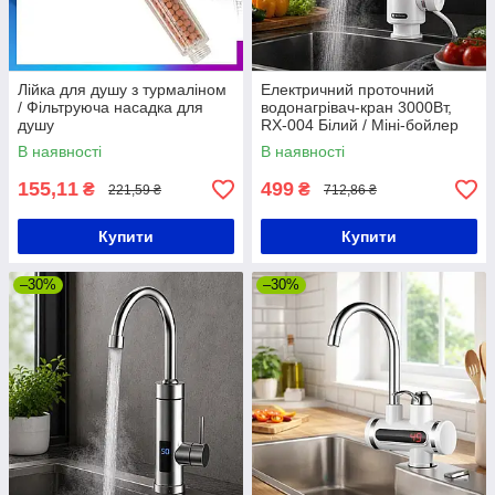
Лійка для душу з турмаліном
Електричний проточний
/ Фільтруюча насадка для
водонагрівач-кран 3000Вт,
душу
RX-004 Білий / Міні-бойлер
для кухні / Електричний кран
В наявності
В наявності
для нагріву води
155,11
499
₴
₴
221,59 ₴
712,86 ₴
Купити
Купити
–30%
–30%