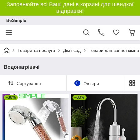
Заповнюйте всі Ваші дані в корзині для швидкої
відправки!
BeSimple
Товари та послуги
Дім і сад
Товари для ванної кімна
Водонагрівачі
Сортування
0
Фільтри
–30%
–30%