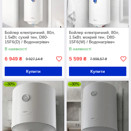
Бойлер електричний, 80л,
Бойлер електричний, 80л,
1.5кВт, сухий тен, D80-
1.5кВт, мокрий тен, D80-
15F6(D) / Водонагрівач
15F6(W) / Водонагрівач
побутовий сухий /
електричний
В наявності
В наявності
Водонагрівач
накопичувальний /
накопичувальний
Вертикальний бойлер
6 949
5 599
₴
₴
9 927,14 ₴
7 998,57 ₴
вертикальний
Купити
Купити
–30%
–30%