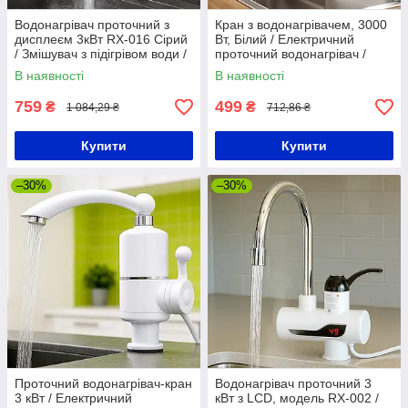
Водонагрівач проточний з
Кран з водонагрівачем, 3000
дисплеєм 3кВт RX-016 Сірий
Вт, Білий / Електричний
/ Змішувач з підігрівом води /
проточний водонагрівач /
Електричний Бойлер-кран /
Кран водонагрівач проточний
В наявності
В наявності
Електроводонагрівач
759
499
₴
₴
1 084,29 ₴
712,86 ₴
Купити
Купити
–30%
–30%
Проточний водонагрівач-кран
Водонагрівач проточний 3
3 кВт / Електричний
кВт з LCD, модель RX-002 /