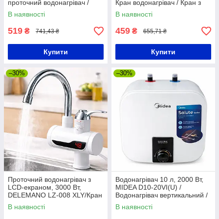
проточний водонагрівач /
Кран водонагрівач / Кран з
Кран з водонагрівачем
підігрівом води
В наявності
В наявності
519
459
₴
₴
741,43 ₴
655,71 ₴
Купити
Купити
–30%
–30%
Проточний водонагрівач з
Водонагрівач 10 л, 2000 Вт,
LCD-екраном, 3000 Вт,
MIDEA D10-20VI(U) /
DELEMANO LZ-008 XLY/Кран
Водонагрівач вертикальний /
водонагрівач із нижнім
Бойлер / Компактний бойлер
В наявності
В наявності
під'єднанням