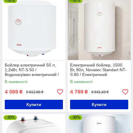
–30%
–30%
Бойлер електричний 50 л,
Електричний бойлер, 1500
1,2кВт, NT-S 50 /
Вт, 80л, Novatec Standart NT-
Водонагрівач електричний /
S 80 / Електричний
Накопичувальний бойлер для
водонагрівач побутовий /
В наявності
В наявності
води
Водонагрівач бак
4 069
4 789
₴
₴
5 812,86 ₴
6 841,43 ₴
Купити
Купити
–30%
–30%