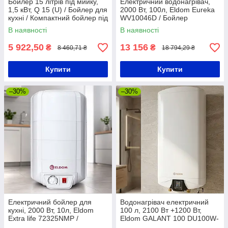
Бойлер 15 літрів під мийку,
Електричний водонагрівач,
1,5 кВт, Q 15 (U) / Бойлер для
2000 Вт, 100л, Eldom Eureka
кухні / Компактний бойлер під
WV10046D / Бойлер
мийкою
електричний / Водонагрівач
В наявності
В наявності
побутовий
5 922,50
13 156
₴
₴
8 460,71 ₴
18 794,29 ₴
Купити
Купити
–30%
–30%
Електричний бойлер для
Водонагрівач електричний
кухні, 2000 Вт, 10л, Eldom
100 л, 2100 Вт +1200 Вт,
Extra life 72325NMP /
Eldom GALANT 100 DU100W-
Електричний водонагрівач
W ELDOM / Бойлер для дому