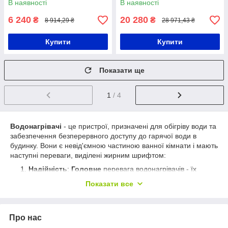
В наявності
В наявності
над мийкою / Бойлер
побутовий
6 240
20 280
₴
₴
8 914,29 ₴
28 971,43 ₴
Купити
Купити
Показати ще
1
/ 4
Водонагрівачі
- це пристрої, призначені для обігріву води та
забезпечення безперервного доступу до гарячої води в
будинку. Вони є невід'ємною частиною ванної кімнати і мають
наступні переваги, виділені жирним шрифтом:
Надійність
:
Головне
перевага водонагрівачів - їх
надійність та довговічність. Вони розроблені з
Показати все
використанням високоякісних матеріалів та технологій,
що гарантує стабільну роботу протягом тривалого часу.
Комфорт
: Водонагрівачі забезпечують
Про нас
безперервний доступ до гарячої води, що дозволяє