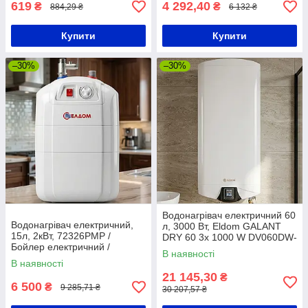
619
4 292,40
₴
₴
884,29 ₴
6 132 ₴
Купити
Купити
–30%
–30%
Водонагрівач електричний 60
Водонагрівач електричний,
л, 3000 Вт, Eldom GALANT
15л, 2кВт, 72326PMP /
DRY 60 3x 1000 W DV060DW-
Бойлер електричний /
W ELDOM / Бойлер для дому
В наявності
Водонагрівач побутовий /
В наявності
Водонагрівач під мийку
21 145,30
₴
6 500
₴
9 285,71 ₴
30 207,57 ₴