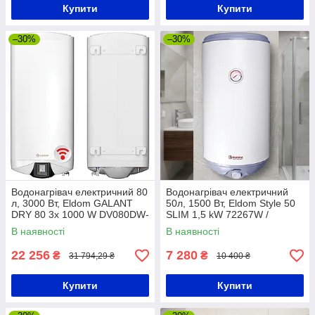
Купити
Купити
–30%
–30%
Водонагрівач електричний 80
Водонагрівач електричний
л, 3000 Вт, Eldom GALANT
50л, 1500 Вт, Eldom Style 50
DRY 80 3x 1000 W DV080DW-
SLIM 1,5 kW 72267W /
W ELDOM / Водонагрівач
Бойлер для дому
В наявності
В наявності
побутовий / Бойлер
22 256
7 280
₴
₴
31 794,29 ₴
10 400 ₴
Купити
Купити