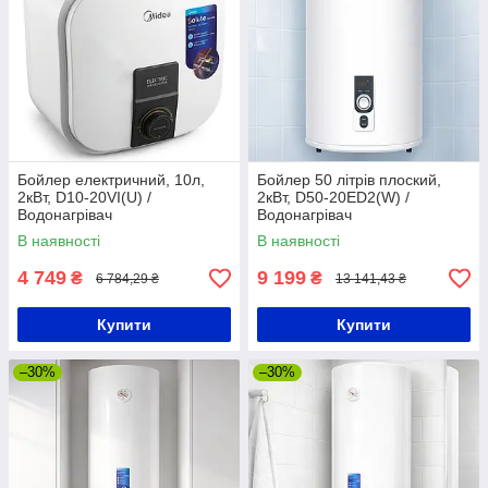
Бойлер електричний, 10л,
Бойлер 50 літрів плоский,
2кВт, D10-20VI(U) /
2кВт, D50-20ED2(W) /
Водонагрівач
Водонагрівач
накопичувальний /
накопичувальний / Бойлер
В наявності
В наявності
Водонагрівач під мийку
електричний
4 749
9 199
₴
₴
6 784,29 ₴
13 141,43 ₴
Купити
Купити
–30%
–30%