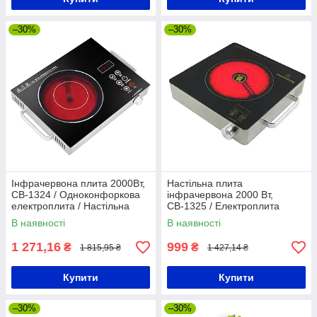
–30%
–30%
Інфрачервона плита 2000Вт,
Настільна плита
СВ-1324 / Одноконфоркова
інфрачервона 2000 Вт,
електроплита / Настільна
СВ-1325 / Електроплита
плита електрична
склокерамічна / Плита
В наявності
В наявності
електрична
1 271,16
999
₴
₴
1 815,95 ₴
1 427,14 ₴
Купити
Купити
–30%
–30%