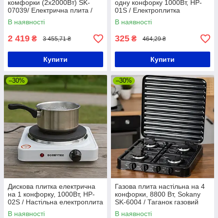
комфорки (2х2000Вт) SK-
одну конфорку 1000Вт, HP-
07039/ Електрична плита /
01S / Електроплитка
Сенсорна електроплита
настільна / Електрична плита
В наявності
В наявності
настільна
2 419
325
₴
₴
3 455,71 ₴
464,29 ₴
Купити
Купити
–30%
–30%
Дискова плитка електрична
Газова плита настільна на 4
на 1 конфорку, 1000Вт, HP-
конфорки, 8800 Вт, Sokany
02S / Настільна електроплита
SK-6004 / Таганок газовий
одноконфорочна
для кухні / Туристична газова
В наявності
В наявності
плита