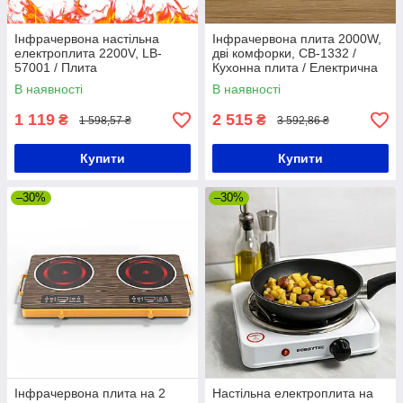
Інфрачервона настільна
Інфрачервона плита 2000W,
електроплита 2200V, LB-
дві комфорки, CB-1332 /
57001 / Плита
Кухонна плита / Електрична
одноконфорочна / Настільна
плита
В наявності
В наявності
плита
1 119
2 515
₴
₴
1 598,57 ₴
3 592,86 ₴
Купити
Купити
–30%
–30%
Інфрачервона плита на 2
Настільна електроплита на