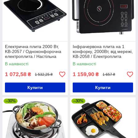
Електрична плита 2000 Вт,
Інфрачервона плита на 1
KB-2057 / Одноконфорочна
конфорку, 2000Вт, від мережі,
електроплита / Настільна
KB-2058 / Електроплита
плита індукційна / Настільна
настільна / Плита електрична
В наявності
В наявності
плита індукційна
1 072,58
1 159,90
₴
₴
1 532,25 ₴
1 657 ₴
Купити
Купити
–30%
–30%