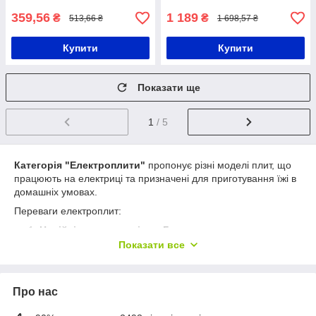
359,56
1 189
₴
₴
513,66 ₴
1 698,57 ₴
Купити
Купити
Показати ще
1
/ 5
Категорія "Електроплити"
пропонує різні моделі плит, що
працюють на електриці та призначені для приготування їжі в
домашніх умовах.
Переваги електроплит:
Надійність та зручність
:
Головна перевага
електроплит
- вони є надійними та простими у
Показати все
використанні. Немає необхідності дбати про
підключення до газової мережі або використання
газових балонів, оскільки вони працюють лише від
Про нас
електрики.
Керування температурою
: Електроплити зазвичай