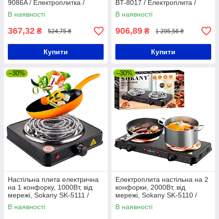
9086A / Електроплитка /
BT-8017 / Електроплита /
Електрична плита
Варильна поверхня
В наявності
В наявності
367,32
906,89
₴
₴
524,75 ₴
1 295,56 ₴
Купити
Купити
–30%
–30%
Настільна плита електрична
Електроплита настільна на 2
на 1 конфорку, 1000Вт, від
конфорки, 2000Вт, від
мережі, Sokany SK-5111 /
мережі, Sokany SK-5110 /
Електроплита настільна
Плита настільна
В наявності
В наявності