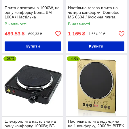
Плита електрична 1000W, на
Настільна газова плита на
одну конфорку Boma BM-
чотири конфорки, Domotec
100A / Настільна
MS 6604 / Кухонна плита
електроплита / Конфорка-
чотириконфоркова
В наявності
В наявності
диск
489,53
1 165
₴
₴
699,33 ₴
1 664,29 ₴
Купити
Купити
–30%
–30%
Електроплита настільна на
Настільна плита індукційна
одну конфорку 1000Вт, BT-
на 1 конфорку, 2000Вт, BITEK