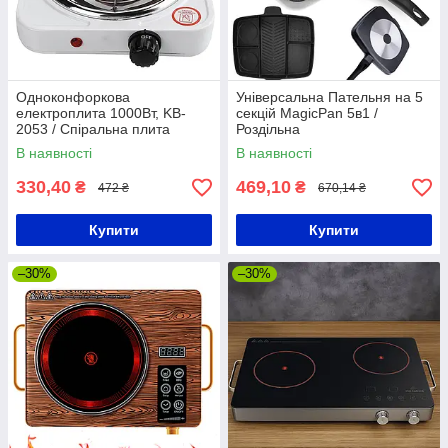
Одноконфоркова
Універсальна Пательня на 5
електроплита 1000Вт, KB-
секцій MagicPan 5в1 /
2053 / Спіральна плита
Роздільна
електрична / Настільна
багатофункціональна
В наявності
В наявності
електроплитка
антипригарна сковорідка
330,40
469,10
₴
₴
472 ₴
670,14 ₴
Купити
Купити
–30%
–30%