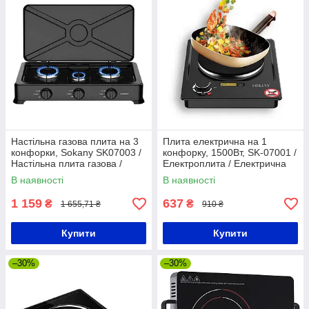
Настільна газова плита на 3
Плита електрична на 1
конфорки, Sokany SK07003 /
конфорку, 1500Вт, SK-07001 /
Настільна плита газова /
Електроплита / Електрична
Газовий Таганок
плита
В наявності
В наявності
1 159
637
₴
₴
1 655,71 ₴
910 ₴
Купити
Купити
–30%
–30%