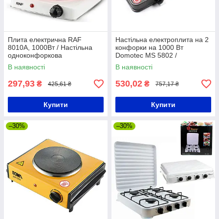
Плита електрична RAF
Настільна електроплита на 2
8010A, 1000Вт / Настільна
конфорки на 1000 Вт
одноконфоркова
Domotec MS 5802 /
електроплитка / Дискова
Електрична спіральна плита
В наявності
В наявності
плита
297,93
530,02
₴
₴
425,61 ₴
757,17 ₴
Купити
Купити
–30%
–30%