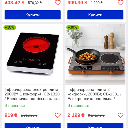
403,42
909,30
₴
₴
576,32 ₴
1 299 ₴
Купити
Купити
–30%
–30%
Інфрачервона електроплита,
Інфрачервона плита 2
2000Вт, 1 конфорка, СВ-1320
конфорки, 2000Вт, СВ-1331 /
/ Електрична настільна плита
Електроплита настільна /
/ Плита електрична
Плита електрична
В наявності
В наявності
двоконфоркова
919
2 199
₴
₴
1 312,86 ₴
3 141,43 ₴
Купити
Купити