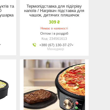
ктів та
Термопідставка для підігріву
D
напоїв / Нагрівач підставка для
ушарка
чашок, дитячих пляшечок
309 ₴
Немає в наявності
Оптом і в роздріб
234561613
+380 (67) 130-37-27
Менеджер