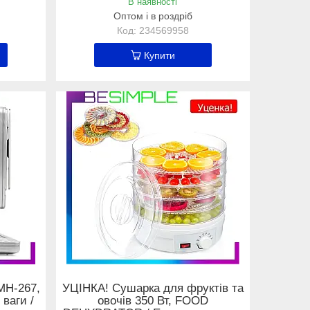
В наявності
Оптом і в роздріб
234569958
Купити
 MH-267,
УЦІНКА! Сушарка для фруктів та
 ваги /
овочів 350 Вт, FOOD