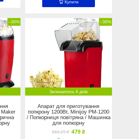
Купити
–30%
–30%
Залишилось 6 днів
ння
Апарат для приготування
 Maker
попкрону 1200Вт, Minijoy PM-1200
трична
/ Попкорниця повітряна / Машинка
орну
для попкорну
479 ₴
684,29 ₴