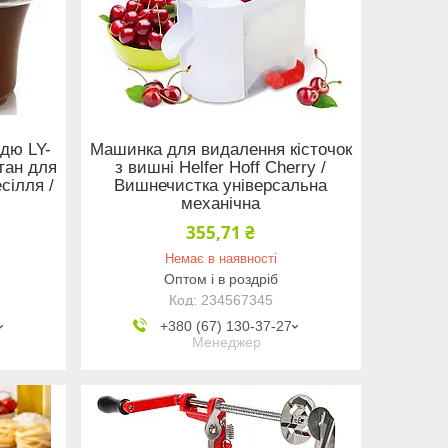
дю LY-
Машинка для видалення кісточок
нтан для
з вишні Helfer Hoff Cherry /
сілля /
Вишнечистка універсальна
механічна
355,71 ₴
Немає в наявності
Оптом і в роздріб
234567345
+380 (67) 130-37-27
Менеджер