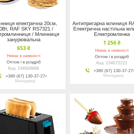
нниця електрична 20см,
Антипригарна млиниця RA
0Вт, RAF SKY RS7321 /
Електрична настільна мл
тромлинниця / Млинниця
Електромлинка
занурювальна
1 256 ₴
653 ₴
Немає в наявності
Немає в наявності
Оптом і в роздріб
Оптом і в роздріб
234572221
234569686
+380 (67) 130-37-27
Менеджер
+380 (67) 130-37-27
Менеджер