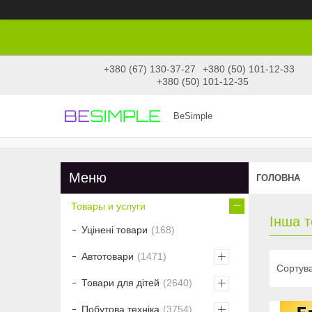
+380 (67) 130-37-27
+380 (50) 101-12-33
+380 (50) 101-12-35
BeSimple
ГОЛОВНА
Товары и услуги
Інша т
Уцінені товари
168
Автотовари
1471
Товари для дітей
2640
Побутова техніка
3754