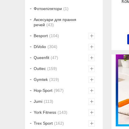
Ком
Фотоепілятори
1
Аксесуари для прання
речей
43
Besport
104
DiVolio
304
Queenfit
47
Outtec
159
Gymtek
319
Hop-Sport
967
Jumi
113
York Fitness
143
Trex Sport
162