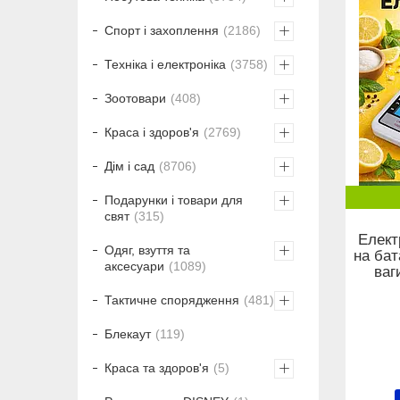
Спорт і захоплення
2186
Техніка і електроніка
3758
Зоотовари
408
Краса і здоров'я
2769
Дім і сад
8706
Подарунки і товари для
свят
315
Елект
Одяг, взуття та
на бат
аксесуари
1089
ваг
Тактичне спорядження
481
Блекаут
119
Краса та здоров'я
5