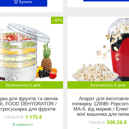
Купити
–30%
Залишилось 6 днів
Залишилось 6 днів
ка для фруктів та овочів
Апарат для виготовле
Вт, FOOD DEHYDRATOR /
попкорну 1200Вт Popcorn
ктросушарка для фруктів
MA-6, від мережі / Елек
міні машинка для попк
1 175 ₴
1 678,57 ₴
506,56 ₴
723,65 ₴
В наявності