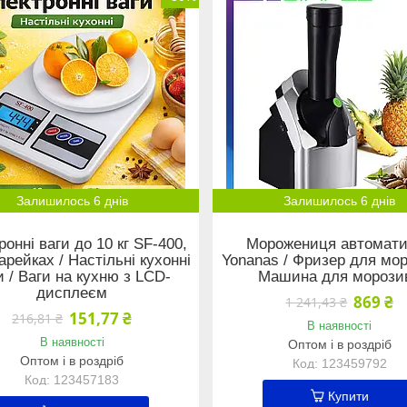
Залишилось 6 днів
Залишилось 6 днів
ронні ваги до 10 кг SF-400,
Морожениця автомат
арейках / Настільні кухонні
Yonanas / Фризер для мор
и / Ваги на кухню з LCD-
Машина для морози
дисплеєм
869 ₴
1 241,43 ₴
151,77 ₴
216,81 ₴
В наявності
В наявності
Оптом і в роздріб
Оптом і в роздріб
123459792
123457183
Купити