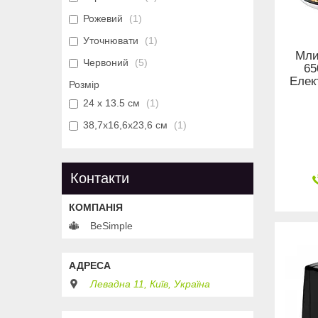
Рожевий
1
Уточнювати
1
Мли
Червоний
5
65
Елек
Розмір
24 х 13.5 см
1
38,7х16,6х23,6 см
1
Контакти
BeSimple
Левадна 11, Київ, Україна