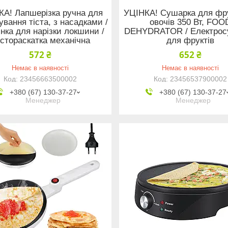
КА! Лапшерізка ручна для
УЦІНКА! Сушарка для фру
ування тіста, з насадками /
овочів 350 Вт, FOO
ка для нарізки локшини /
DEHYDRATOR / Електрос
стораскатка механічна
для фруктів
572 ₴
652 ₴
Немає в наявності
Немає в наявності
23456663500002
23456537900002
+380 (67) 130-37-27
+380 (67) 130-37-27
Менеджер
Менеджер