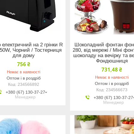
 електричний на 2 грінки R
Шоколадний фонтан фон
650W, Чорний / Тостерниця
280, від мережі / Міні фо
для дому
шоколаду на вечірку та ве
Фондюшниця
756 ₴
731,48 ₴
Немає в наявності
Немає в наявності
Оптом і в роздріб
Оптом і в роздріб
234566892
234566673
+380 (67) 130-37-27
Менеджер
+380 (67) 130-37-27
Менеджер