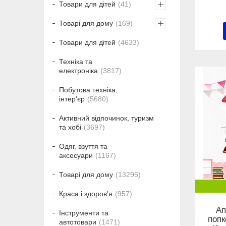
Товари для дітей
41
Товарі для дому
169
Товари для дітей
4633
Техніка та
електроніка
3817
Побутова техніка,
інтер'єр
5680
Активний відпочинок, туризм
та хобі
3697
Одяг, взуття та
аксесуари
1167
Товарі для дому
13295
Краса і здоров'я
957
Ап
Інструменти та
попк
автотовари
1471