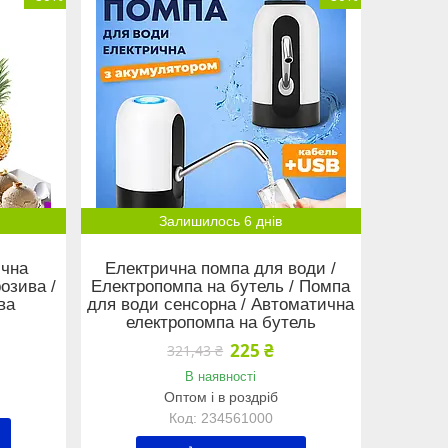
Залишилось 6 днів
ична
Електрична помпа для води /
озива /
Електропомпа на бутель / Помпа
ва
для води сенсорна / Автоматична
електропомпа на бутель
225 ₴
321,43 ₴
В наявності
Оптом і в роздріб
234561000