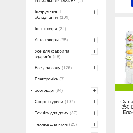
Розмальовки DISNEY
1
Інструменти і
обладнання
109
Інші товари
22
Авто товары
35
Усе для фарби та
здоров'я
59
Все для саду
126
Електроніка
3
Зоотоварі
84
Сушар
Спорт і туризм
107
350 
Еле
Техніка для дому
37
Техніка для кухні
25