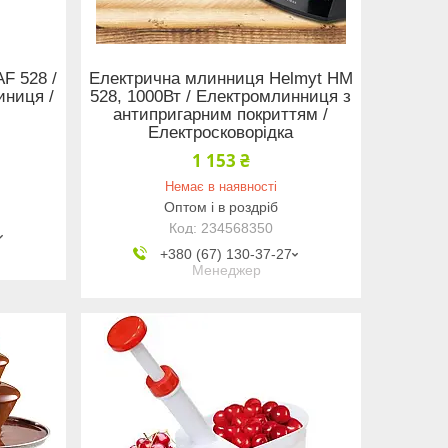
F 528 /
Електрична млинниця Helmyt HM
иниця /
528, 1000Вт / Електромлинниця з
антипригарним покриттям /
Електросковорідка
1 153 ₴
Немає в наявності
Оптом і в роздріб
234568350
+380 (67) 130-37-27
Менеджер