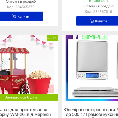
В наявності
Оптом і в роздріб
Оптом і в роздріб
234565379
234567619
Купити
Купити
–30%
Залишилось 6 днів
арат для приготування
Ювелірні електронні ваги
орну WM-26, від мережі /
до 500 г / Грамові кухонні