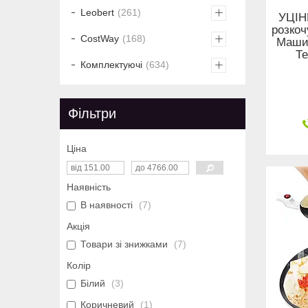
Leobert
261
УЦІН
розкоч
CostWay
168
Машин
Те
Комплектуючі
634
Фільтри
Ціна
Наявність
В наявності
7
Акція
Товари зі знижками
7
Колір
Білий
3
Коричневий
1