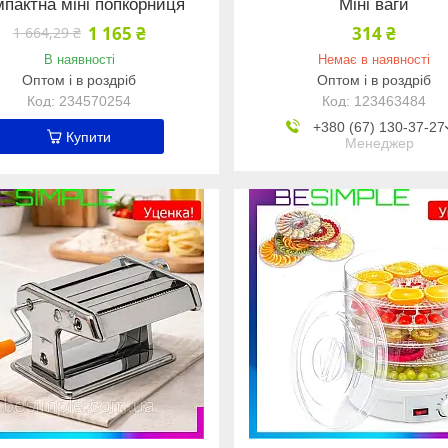
пактна міні попкорниця
Міні ваги
1 165 ₴
314 ₴
1 664,29 ₴
В наявності
Немає в наявності
Оптом і в роздріб
Оптом і в роздріб
234570254
123463484
+380 (67) 130-37-27
Купити
Менеджер