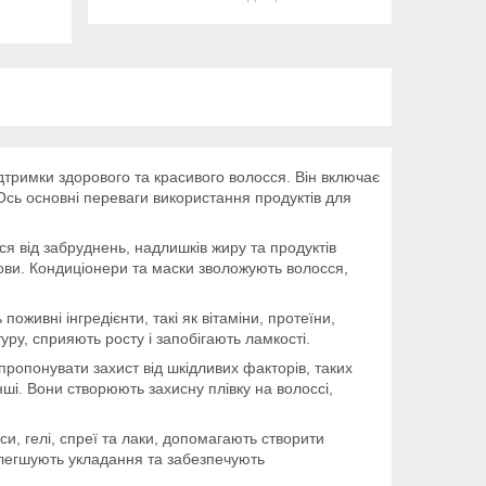
підтримки здорового та красивого волосся. Він включає
. Ось основні переваги використання продуктів для
я від забруднень, надлишків жиру та продуктів
лови. Кондиціонери та маски зволожують волосся,
поживні інгредієнти, такі як вітаміни, протеїни,
уру, сприяють росту і запобігають ламкості.
пропонувати захист від шкідливих факторів, таких
нші. Вони створюють захисну плівку на волоссі,
уси, гелі, спреї та лаки, допомагають створити
полегшують укладання та забезпечують