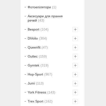
Фотоепілятори
1
Аксесуари для прання
речей
43
Besport
104
DiVolio
304
Queenfit
47
Outtec
159
Gymtek
319
Hop-Sport
967
Jumi
113
York Fitness
143
Trex Sport
162