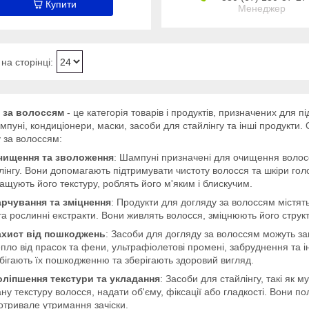
Купити
Менеджер
 за волоссям
- це категорія товарів і продуктів, призначених для 
ампуні, кондиціонери, маски, засоби для стайлінгу та інші продукти
 за волоссям:
чищення та зволоження
: Шампуні призначені для очищення волосс
лінгу. Вони допомагають підтримувати чистоту волосся та шкіри го
ащують його текстуру, роблять його м'яким і блискучим.
арчування та зміцнення
: Продукти для догляду за волоссям містять 
 та рослинні екстракти. Вони живлять волосся, зміцнюють його структ
ахист від пошкоджень
: Засоби для догляду за волоссям можуть за
епло від прасок та фени, ультрафіолетові промені, забруднення та і
бігають їх пошкодженню та зберігають здоровий вигляд.
оліпшення текстури та укладання
: Засоби для стайлінгу, такі як м
ну текстуру волосся, надати об'єму, фіксації або гладкості. Вони 
отривале утримання зачіски.