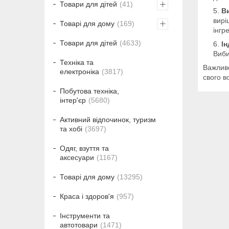
Товари для дітей
41
В
вирі
Товарі для дому
169
інгр
Товари для дітей
4633
І
Виби
Техніка та
Важливо
електроніка
3817
свого в
Побутова техніка,
інтер'єр
5680
Активний відпочинок, туризм
та хобі
3697
Одяг, взуття та
аксесуари
1167
Товарі для дому
13295
Краса і здоров'я
957
Інструменти та
автотовари
1471