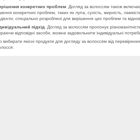
ирішення конкретних проблем
: Догляд за волоссям також включає
шення конкретних проблем, таких як лупа, сухість, жирність, ламкість
едієнти, спеціально розроблені для вирішення цих проблем та відно
ндивідуальний підхід
: Догляд за волоссям пропонує різноманітність 
раючи відповідні засоби, можна задовольнити індивідуальні потреб
 вибирати якісні продукти для догляду за волоссям від перевірених
олосся.