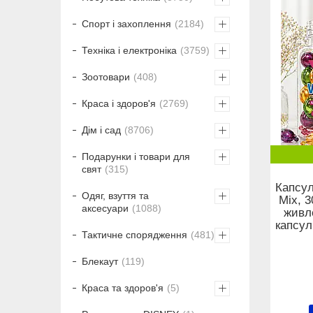
Спорт і захоплення
2184
Техніка і електроніка
3759
Зоотовари
408
Краса і здоров'я
2769
Дім і сад
8706
Подарунки і товари для
свят
315
Капсул
Одяг, взуття та
Mix, 3
аксесуари
1088
живле
капсул
Тактичне спорядження
481
Блекаут
119
Краса та здоров'я
5