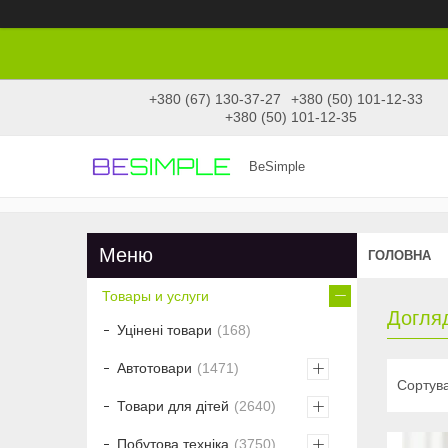
+380 (67) 130-37-27
+380 (50) 101-12-33
+380 (50) 101-12-35
BeSimple
ГОЛОВНА
Товары и услуги
Догля
Уцінені товари
168
Автотовари
1471
Товари для дітей
2640
Побутова техніка
3750