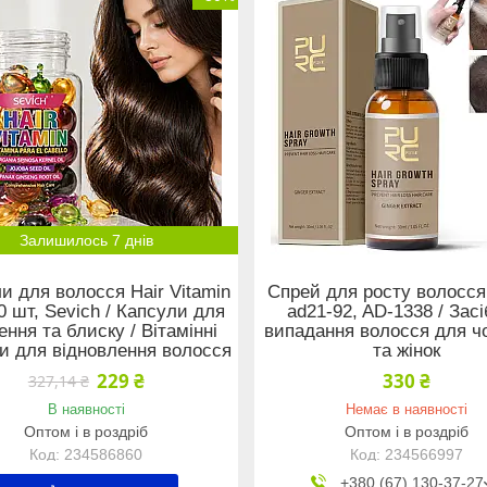
Залишилось 7 днів
и для волосся Hair Vitamin
Спрей для росту волосся
0 шт, Sevich / Капсули для
ad21-92, AD-1338 / Засі
ння та блиску / Вітамінні
випадання волосся для чо
и для відновлення волосся
та жінок
229 ₴
330 ₴
327,14 ₴
В наявності
Немає в наявності
Оптом і в роздріб
Оптом і в роздріб
234586860
234566997
+380 (67) 130-37-27