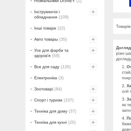
Розмальовки DISNEY
1
Інструменти і
обладнання
109
Інші товари
22
Авто товары
35
Догляд
Усе для фарби та
різні ш
здоров'я
59
догляду
Все для саду
126
О
стай
Електроніка
3
покр
Х
Зоотоварі
84
олії
З
Спорт і туризм
107
як т
запо
Техніка для дому
37
П
Техніка для кухні
25
бажа
довг