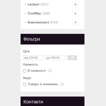
Leobert
261
CostWay
168
Комплектуючі
634
Фільтри
Ціна
Наявність
В наявності
1
Акція
Товари зі знижками
1
Контакти