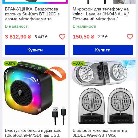
БРАК-УЦІНКА! Бездротова
Мікрофон для телефону на
колонка Su-Kam BT 120D з
кліпсі, Lavalier JH-043 AUX /
двома мікрофонами та
Петличний мікрофон /
пультом ДК (USB, Bluetooth) /
Мікрофон петличний /
В наявності
В наявності
Автономна акустична
Петличка
система
3 812,90
150,50
₴
₴
5 447 ₴
215 ₴
Купити
Купити
–30%
–30%
Блютуз колонка з підсвіткою
Bluetooth колонка магнітна
(Bluetooth/FM/SD), від USB,
JEDEL Wave-98 TWS,