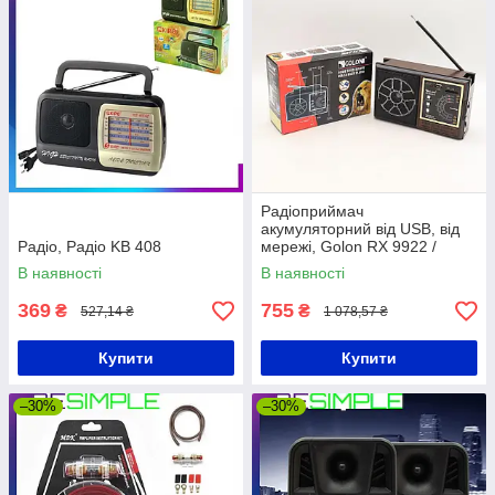
Радіоприймач
акумуляторний від USB, від
Радіо, Радіо KB 408
мережі, Golon RX 9922 /
Портативна радіо-колонка
В наявності
В наявності
FM, MP3
369
755
₴
₴
527,14 ₴
1 078,57 ₴
Купити
Купити
–30%
–30%