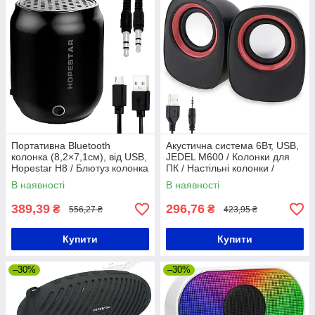
Портативна Bluetooth
Акустична система 6Вт, USB,
колонка (8,2×7,1см), від USB,
JEDEL M600 / Колонки для
Hopestar H8 / Блютуз колонка
ПК / Настільні колонки /
/ Безпровідна колонка
Колонки для комп'ютера
В наявності
В наявності
389,39
296,76
₴
₴
556,27 ₴
423,95 ₴
Купити
Купити
–30%
–30%