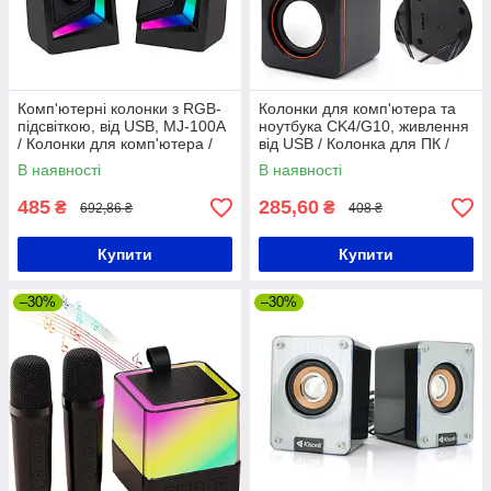
Комп'ютерні колонки з RGB-
Колонки для комп'ютера та
підсвіткою, від USB, MJ-100A
ноутбука CK4/G10, живлення
/ Колонки для комп'ютера /
від USB / Колонка для ПК /
Настільні колонки
Комп'ютерні колонки
В наявності
В наявності
485
285,60
₴
₴
692,86 ₴
408 ₴
Купити
Купити
–30%
–30%