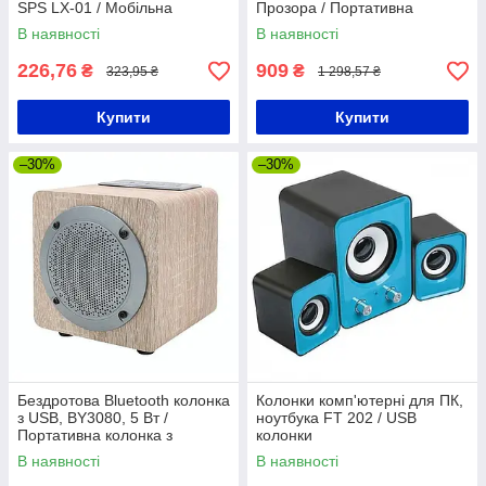
SPS LX-01 / Мобільна
Прозора / Портативна
колонка / Портативна
колонка блютуз / Блютуз
В наявності
В наявності
колонка
колонка
226,76
909
₴
₴
323,95 ₴
1 298,57 ₴
Купити
Купити
–30%
–30%
Бездротова Bluetooth колонка
Колонки комп'ютерні для ПК,
з USB, BY3080, 5 Вт /
ноутбука FT 202 / USB
Портативна колонка з
колонки
акумулятором 1200 мАг
В наявності
В наявності