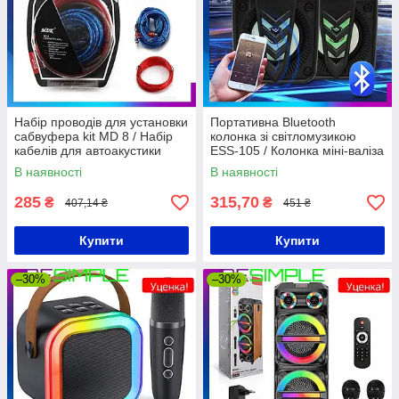
Набір проводів для установки
Портативна Bluetooth
сабвуфера kit MD 8 / Набір
колонка зі світломузикою
кабелів для автоакустики
ESS-105 / Колонка міні-валіза
USB, SD, FM, AUX
В наявності
В наявності
285
315,70
₴
₴
407,14 ₴
451 ₴
Купити
Купити
–30%
–30%