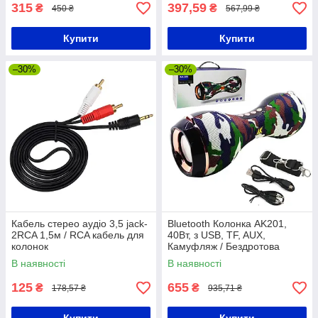
315
397,59
₴
₴
450 ₴
567,99 ₴
Купити
Купити
–30%
–30%
Кабель стерео аудіо 3,5 jack-
Bluetooth Колонка AK201,
2RCA 1,5м / RCA кабель для
40Вт, з USB, TF, AUX,
колонок
Камуфляж / Бездротова
портативна блютуз колонка
В наявності
В наявності
125
655
₴
₴
178,57 ₴
935,71 ₴