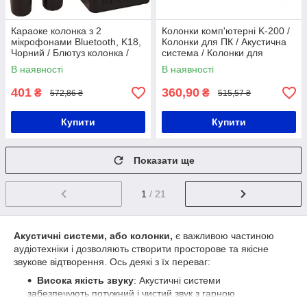
Караоке колонка з 2
Колонки комп'ютерні K-200 /
мікрофонами Bluetooth, K18,
Колонки для ПК / Акустична
Чорний / Блютуз колонка /
система / Колонки для
Портативна колонка
ноутбука
В наявності
В наявності
401
360,90
₴
₴
572,86 ₴
515,57 ₴
Купити
Купити
Показати ще
1
/ 21
Акустичні системи, або колонки,
є важливою частиною
аудіотехніки і дозволяють створити просторове та якісне
звукове відтворення. Ось деякі з їх переваг:
Висока якість звуку
: Акустичні системи
забезпечують потужний і чистий звук з гарною
деталізацією та ясністю. Вони відтворюють музику,