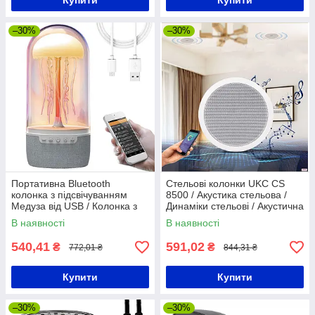
Купити
Купити
–30%
–30%
Портативна Bluetooth
Стельові колонки UKC CS
колонка з підсвічуванням
8500 / Акустика стельова /
Медуза від USB / Колонка з
Динаміки стельові / Акустична
функцією нічника / Bluetooth
система
В наявності
В наявності
колонка-нічник
540,41
591,02
₴
₴
772,01 ₴
844,31 ₴
Купити
Купити
–30%
–30%