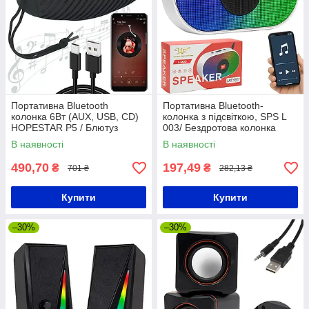
Портативна Bluetooth
Портативна Bluetooth-
колонка 6Вт (AUX, USB, CD)
колонка з підсвіткою, SPS L
HOPESTAR P5 / Блютуз
003/ Бездротова колонка
колонка / Музична колонка
блютуз/Мобільна колонка
В наявності
В наявності
блютуз
490,70
197,49
₴
₴
701 ₴
282,13 ₴
Купити
Купити
–30%
–30%