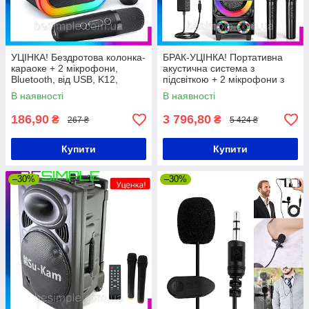
УЦІНКА! Бездротова колонка-
БРАК-УЦІНКА! Портативна
караоке + 2 мікрофони,
акустична система з
Bluetooth, від USB, K12,
підсвіткою + 2 мікрофони з
Чорний / Блютуз колонка з
пультом, USB, Bluetooth,
В наявності
В наявності
підсвіткою
ZQS8231 / Бездротова
колонка
186,90
3 796,80
₴
₴
267 ₴
5 424 ₴
Купити
Купити
–30%
–30%