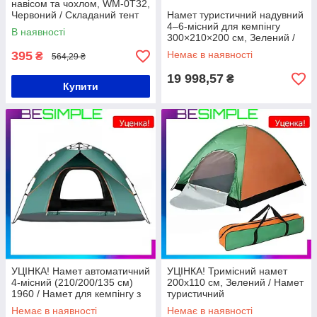
навісом та чохлом, WM-0T32,
Червоний / Складаний тент
Намет туристичний надувний
від сонця
4–6-місний для кемпінгу
В наявності
300×210×200 см, Зелений /
Водонепроникний намет для
395
Немає в наявності
₴
564,29 ₴
кемпінгу / Сімейний намет
19 998,57
₴
Купити
УЦІНКА! Намет автоматичний
УЦІНКА! Тримісний намет
4-місний (210/200/135 см)
200х110 см, Зелений / Намет
1960 / Намет для кемпінгу з
туристичний
антимоскітною сіткою
Немає в наявності
Немає в наявності