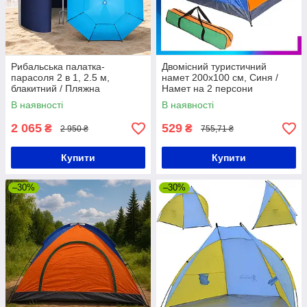
Рибальська палатка-
Двомісний туристичний
парасоля 2 в 1, 2.5 м,
намет 200х100 см, Синя /
блакитний / Пляжна
Намет на 2 персони
парасоля / Палатка для
В наявності
В наявності
риболовлі
2 065
529
₴
₴
2 950 ₴
755,71 ₴
Купити
Купити
–30%
–30%