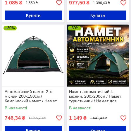
1 085
977,50
₴
₴
1 550 ₴
1 396,43 ₴
Купити
Купити
–30%
–30%
Автоматичний намет 2-х
Намет автоматичний 4-
місний 200х150см /
місний, 200х200см / Намет
Кемпінгокий намет / Намет
туристичний / Намет для
туристичний
кемпінгу / Палатка для
В наявності
В наявності
кепмінгу
746,34
1 149
₴
₴
1 066,20 ₴
1 641,43 ₴
Купити
Купити