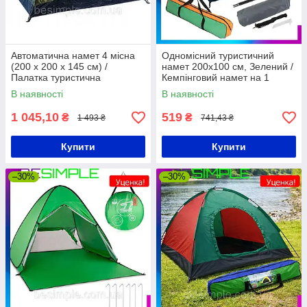
Автоматична намет 4 місна
Одномісний туристичний
(200 х 200 х 145 см) /
намет 200х100 см, Зелений /
Палатка туристична
Кемпінговий намет на 1
Камуфляж
особу / Намет для відпочинку
В наявності
В наявності
1 045,10
519
₴
₴
1 493 ₴
741,43 ₴
Купити
Купити
–30%
–30%