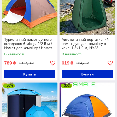
Туристичний намет ручного
Автоматичний портативний
складання 6 місць, 2*2.5 м /
намет-душ для кемпінгу в
Намет для кемпінгу / Намет
чохлі 1,5x1,9 м, HY28,
кемпінговий
Зелений/ Турістичний
В наявності
В наявності
розкладний туалет,
роздягалка
789
619
₴
₴
1 127,14 ₴
884,29 ₴
Купити
Купити
–30%
–30%