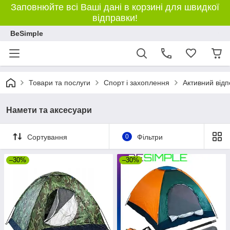
Заповнюйте всі Ваші дані в корзині для швидкої
відправки!
BeSimple
Товари та послуги
Спорт і захоплення
Активний відп
Намети та аксесуари
Сортування
0
Фільтри
–30%
–30%