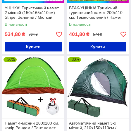
УЦІНКА! Туристичний намет
БРАК-УЦІНКА! Тримісний
2 місний (150х165х110см)
туристичний намет 200х110
Stripe, Зелений / Місткий
см, Темно-зелений / Намет
намет-тент для кемпінгу
на 3 персони / Тримісний
В наявності
В наявності
намет
534,80
401,80
₴
₴
764 ₴
574 ₴
Купити
Купити
–30%
–30%
Намет 4-місний 200х200 см,
Автоматичний намет 3-х
колір Рандом / Тент намет
місний, 210х150х110см /