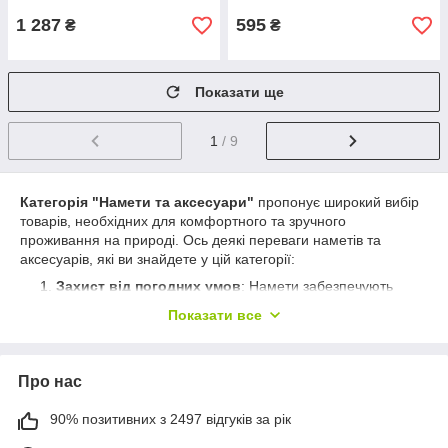
1 287
595
₴
₴
Показати ще
1
/ 9
Категорія "Намети та аксесуари"
пропонує широкий вибір
товарів, необхідних для комфортного та зручного
проживання на природі. Ось деякі переваги наметів та
аксесуарів, які ви знайдете у цій категорії:
Захист від погодних умов
: Намети забезпечують
надійний захист від дощу, вітру, сонця та інших
Показати все
погодних умов. Вони виготовлені з міцних та
водонепроникних матеріалів, які захистять вас від
негоди та забезпечать комфортний сон та відпочинок
Про нас
на природі.
Портативність та легкість
: Багато наметів та
90% позитивних з 2497 відгуків за рік
аксесуарів для кемпінгу мають компактний розмір і
невелику вагу, що робить їх легко переносимими. Вони