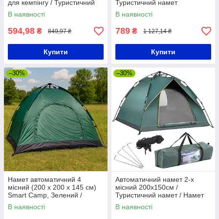
для кемпінгу / Туристичний
Туристичний намет
намет на 4 особи
тримісний / Намет для
В наявності
В наявності
кемпінгу
594,98
789
₴
₴
849,97 ₴
1 127,14 ₴
Купити
Купити
–30%
–30%
Намет автоматичний 4
Автоматичний намет 2-х
місний (200 х 200 х 145 см)
місний 200х150см /
Smart Camp, Зелений /
Туристичний намет / Намет
Туристичний намет для
для кемпінгу
В наявності
В наявності
відпочинку