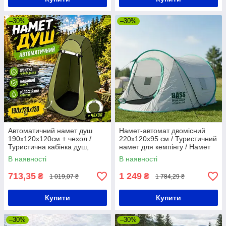
–30%
–30%
Автоматичний намет душ
Намет-автомат двомісний
190х120х120см + чехол /
220х120х95 см / Туристичний
Туристична кабінка душ,
намет для кемпінгу / Намет
туалет / Кабінка для
для відпочинку
В наявності
В наявності
переодягання
713,35
1 249
₴
₴
1 019,07 ₴
1 784,29 ₴
Купити
Купити
–30%
–30%