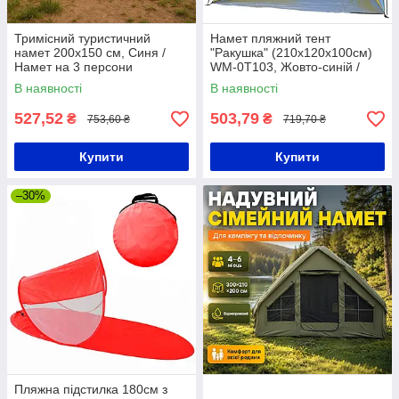
Тримісний туристичний
Намет пляжний тент
намет 200х150 см, Синя /
"Ракушка" (210х120х100см)
Намет на 3 персони
WM-0T103, Жовто-синій /
Автоматичний двомісний
В наявності
В наявності
намет
527,52
503,79
₴
₴
753,60 ₴
719,70 ₴
Купити
Купити
–30%
Пляжна підстилка 180см з