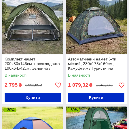
Комплект намет
Автоматичний намет 6-ти
200х80х145см + розкладачка
місний, 230x175x160см,
190х64х42см, Зелений /
Камуфляж / Туристична
Туристичний намет / Тент
палатка / Намет автомат для
В наявності
В наявності
для кемпінгу
кемпінгу
2 795
1 079,32
₴
₴
3 992,85 ₴
1 541,88 ₴
Купити
Купити
–30%
–30%