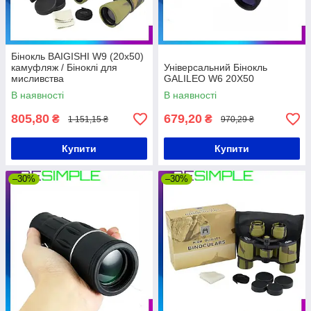
Бінокль BAIGISHI W9 (20x50)
камуфляж / Біноклі для
Універсальний Бінокль
мисливства
GALILEO W6 20X50
В наявності
В наявності
805,80
679,20
₴
₴
1 151,15 ₴
970,29 ₴
Купити
Купити
–30%
–30%