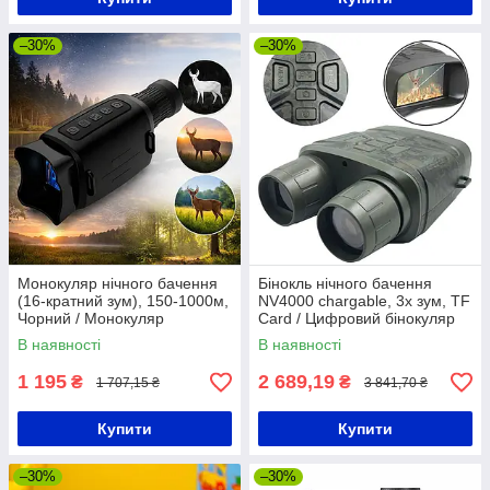
–30%
–30%
Монокуляр нічного бачення
Бінокль нічного бачення
(16-кратний зум), 150-1000м,
NV4000 chargable, 3х зум, TF
Чорний / Монокуляр
Card / Цифровий бінокуляр
інфрачервоний / Цифровий
туристичний
В наявності
В наявності
монокуляр з нічним
баченням
1 195
2 689,19
₴
₴
1 707,15 ₴
3 841,70 ₴
Купити
Купити
–30%
–30%