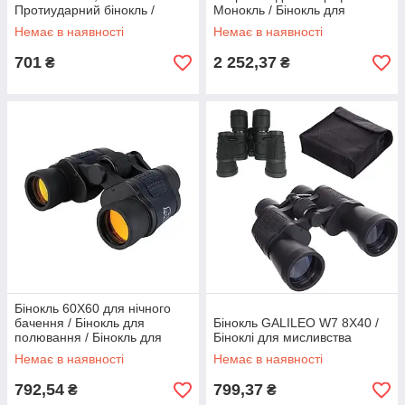
Протиударний бінокль /
Монокль / Бінокль для
Бінокль армійський
телефону / Підзорна труба
Немає в наявності
Немає в наявності
701
2 252,37
₴
₴
Бінокль 60X60 для нічного
бачення / Бінокль для
Бінокль GALILEO W7 8X40 /
полювання / Бінокль для
Біноклі для мисливства
спостереження
Немає в наявності
Немає в наявності
792,54
799,37
₴
₴