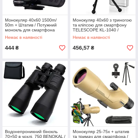
Монокуляр 40x60 1500m/
Монокуляр 40x60 з триногою
50m + Штатив / Потужний
та кліпсою для смартфону
монокль для смартфона
TELESCOPE KL-1040 /
Монокль для телефону /
Немає в наявності
Немає в наявності
Підзорна труба
444
456,57
₴
₴
Водонепроникний бінокль
Монокуляр 25-75x + штатив
70×50 в чохлі, 750 BENOKAL /
та тримач для смартфона /