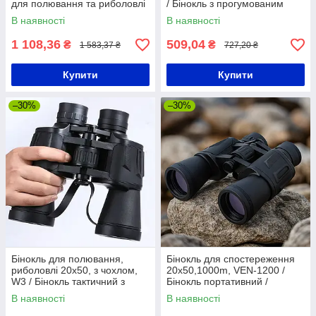
для полювання та риболовлі
/ Бінокль з прогумованим
корпусом
В наявності
В наявності
1 108,36
509,04
₴
₴
1 583,37 ₴
727,20 ₴
Купити
Купити
–30%
–30%
Бінокль для полювання,
Бінокль для спостереження
риболовлі 20х50, з чохлом,
20x50,1000m, VEN-1200 /
W3 / Бінокль тактичний з
Бінокль портативний /
кратним збільшенням
Потужний бінокль /
В наявності
В наявності
Туристичний бінокль