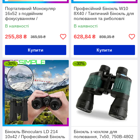
Портативний Монокуляр
Професійний Бінокль W10
16х52 з подвійним
8X40 / Тактичний Бінокль для
фокусуванням /
полювання та риболовлі
Універсальний монокуляр
В наявності
В наявності
для полювання та риболовлі
255,88
628,84
₴
₴
365,55 ₴
898,35 ₴
Купити
Купити
–30%
–30%
Бінокль Binoculars LD 214
Бінокль з чохлом для
10х42 / Професійний Бінокль
полювання, 7х50, 750B-4802