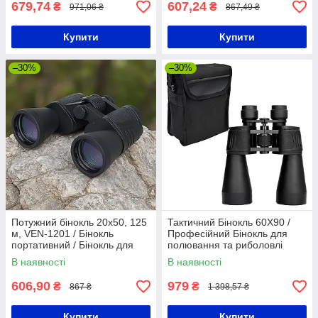
679,74
607,24
₴
₴
971,06 ₴
867,49 ₴
Купити
Купити
–30%
–30%
Потужний бінокль 20x50, 125
Тактичний Бінокль 60X90 /
м, VEN-1201 / Бінокль
Професійний Бінокль для
портативний / Бінокль для
полювання та риболовлі
спостереження / Туристичний
В наявності
В наявності
бінокль
606,90
979
₴
₴
867 ₴
1 398,57 ₴
Купити
Купити