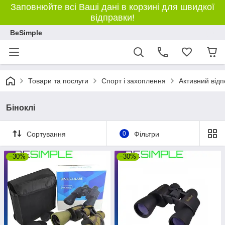
Заповнюйте всі Ваші дані в корзині для швидкої
відправки!
BeSimple
Товари та послуги
Спорт і захоплення
Активний відп
Біноклі
Сортування
0
Фільтри
–30%
–30%