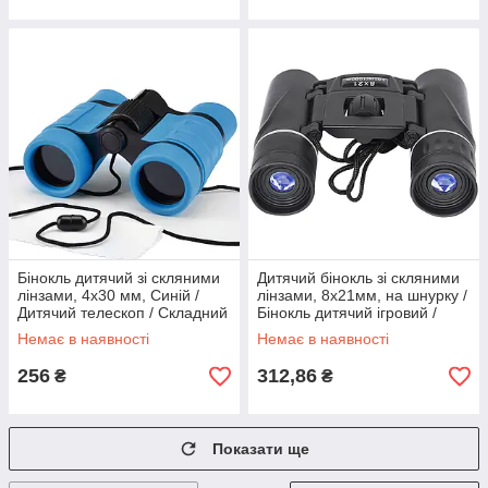
Бінокль дитячий зі скляними
Дитячий бінокль зі скляними
лінзами, 4х30 мм, Синій /
лінзами, 8х21мм, на шнурку /
Дитячий телескоп / Складний
Бінокль дитячий ігровий /
міні-бінокль
Складний міні-бінокль /
Немає в наявності
Немає в наявності
Телескоп дитячий
256
312,86
₴
₴
Показати ще