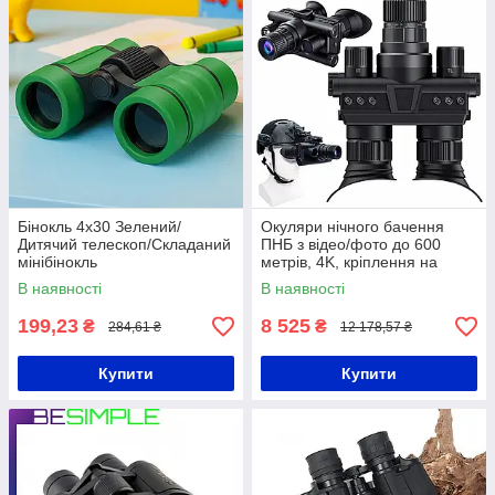
Бінокль 4x30 Зелений/
Окуляри нічного бачення
Дитячий телескоп/Складаний
ПНБ з відео/фото до 600
мінібінокль
метрів, 4K, кріплення на
шолом, Nectronix Z9157 /
В наявності
В наявності
Бінокулярний прилад
199,23
8 525
₴
₴
284,61 ₴
12 178,57 ₴
Купити
Купити