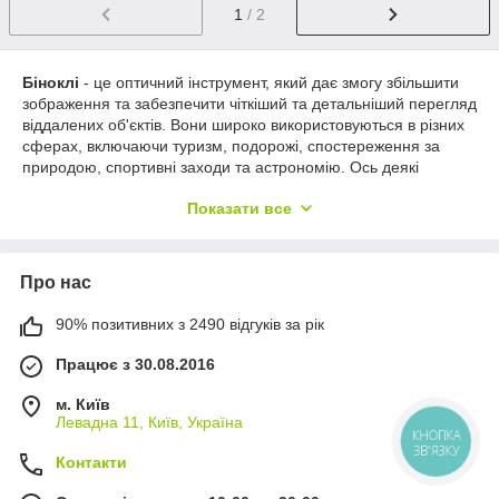
1
/ 2
Біноклі
- це оптичний інструмент, який дає змогу збільшити
зображення та забезпечити чіткіший та детальніший перегляд
віддалених об'єктів. Вони широко використовуються в різних
сферах, включаючи туризм, подорожі, спостереження за
природою, спортивні заходи та астрономію. Ось деякі
переваги біноклів:
Показати все
Збільшення та деталізація
: Біноклі дозволяють
збільшити зображення об'єктів на значну відстань,
дозволяючи вам побачити деталі, які не могли б
Про нас
розглянути неозброєним оком. Це особливо корисно
при спостереженні за дикою природою, птахами,
далекими краєвидами та спортивними подіями.
90% позитивних з 2490 відгуків за рік
Широке поле зору
: Біноклі забезпечують широке
Працює з 30.08.2016
поле зору, що означає, що ви можете охопити велику
площу або групу об'єктів одночасно. Це особливо
м. Київ
важливо при спостереженні за об'єктами, що
Левадна 11, Київ, Україна
рухаються, такими як спортсмени або тварини.
КНОПКА
ЗВ'ЯЗКУ
Контакти
Портативність та легкість
: Біноклі доступні в різних
розмірах та вагах, дозволяючи вибрати найбільш