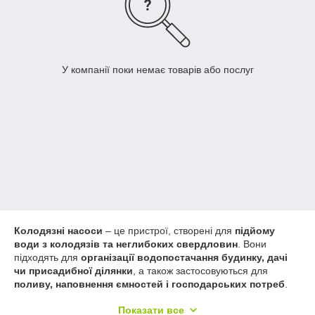
У компанії поки немає товарів або послуг
Колодязні насоси
– це пристрої, створені для
підйому
води з колодязів та неглибоких свердловин
. Вони
підходять для
організації водопостачання будинку, дачі
чи присадибної ділянки
, а також застосовуються для
поливу, наповнення ємностей і господарських потреб
.
Завдяки
надійній конструкції та простоті експлуатації
, такі
Показати все
насоси забезпечують тривалий термін служби й стабільну