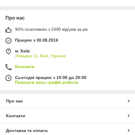
роботу.
Переваги колодязних насосів:
Про нас
Стабільна подача води
з неглибоких джерел.
Простий монтаж і зручне обслуговування.
90% позитивних з 2490 відгуків за рік
Надійність і довговічність
конструкції.
Працює з 30.08.2016
Добра продуктивність
для побутових завдань.
м. Київ
Економічність та енергоефективність.
Левадна 11, Київ, Україна
Контакти
Сьогодні працює з 10:00 до 20:00
Показати весь графік роботи
Про нас
Контакти
Доставка та оплата