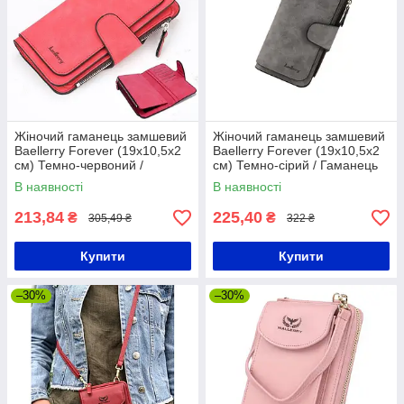
Жіночий гаманець замшевий
Жіночий гаманець замшевий
Baellerry Forever (19х10,5х2
Baellerry Forever (19х10,5х2
см) Темно-червоний /
см) Темно-сірий / Гаманець
Гаманець клатч з еко замші
клатч з еко замші
В наявності
В наявності
213,84
225,40
₴
₴
305,49 ₴
322 ₴
Купити
Купити
–30%
–30%