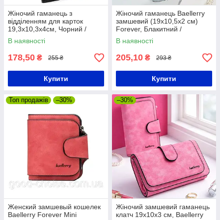
Жіночий гаманець з
Жіночий гаманець Baellerry
відділенням для карток
замшевий (19х10,5х2 см)
19,3х10,3х4см, Чорний /
Forever, Блакитний /
Гаманець жіночий великий /
Портмоне жіноче / Гаманець-
В наявності
В наявності
Жіноче портмоне
клатч
178,50
205,10
₴
₴
255 ₴
293 ₴
Купити
Купити
Топ продажів
–30%
–30%
Женский замшевый кошелек
Жіночий замшевий гаманець
Baellerry Forever Mini
клатч 19х10х3 см, Baellerry