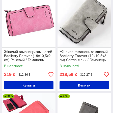
Жіночий гаманець замшевий
Жіночий гаманець замшевий
Baellerry Forever (19х10,5х2
Baellerry Forever (19х10,5х2
см) Рожевий / Гаманець
см) Світло-сірий / Гаманець
клатч з еко замші
клатч з еко замші
В наявності
В наявності
219
218,59
₴
₴
312,86 ₴
312,27 ₴
Купити
Купити
–30%
–30%