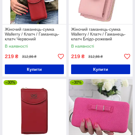
Жіночий гаманець-сумка
Жіночий гаманець-сумка
Wallerry / Клатч / Гаманець-
Wallerry / Клатч / Гаманець-
клатч Червоний
клатч Блідо-рожевий
В наявності
В наявності
219
219
₴
₴
312,86 ₴
312,86 ₴
Купити
Купити
–30%
–30%