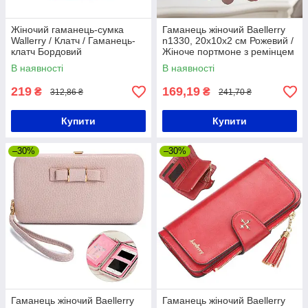
Жіночий гаманець-сумка
Гаманець жіночий Baellerry
Wallerry / Клатч / Гаманець-
n1330, 20x10x2 см Рожевий /
клатч Бордовий
Жіноче портмоне з ремінцем
/ Гаманець-клатч
В наявності
В наявності
219
169,19
₴
₴
312,86 ₴
241,70 ₴
Купити
Купити
–30%
–30%
Гаманець жіночий Baellerry
Гаманець жіночий Baellerry