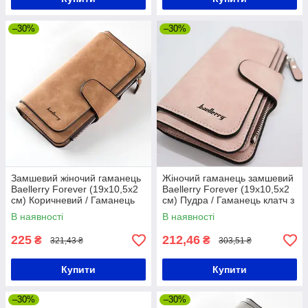
–30%
–30%
Замшевий жіночий гаманець
Жіночий гаманець замшевий
Baellerry Forever (19х10,5х2
Baellerry Forever (19х10,5х2
см) Коричневий / Гаманець
см) Пудра / Гаманець клатч з
клатч з еко замші
еко замші
В наявності
В наявності
225
212,46
₴
₴
321,43 ₴
303,51 ₴
Купити
Купити
–30%
–30%