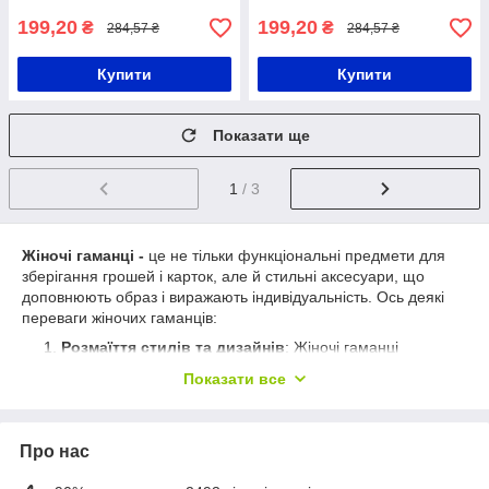
199,20
199,20
₴
₴
284,57 ₴
284,57 ₴
Купити
Купити
Показати ще
1
/ 3
Жіночі гаманці -
це не тільки функціональні предмети для
зберігання грошей і карток, але й стильні аксесуари, що
доповнюють образ і виражають індивідуальність. Ось деякі
переваги жіночих гаманців:
Розмаїття стилів та дизайнів
: Жіночі гаманці
пропонують величезну різноманітність стилів та
Показати все
дизайнів, від класичних моделей до сучасних трендів.
Ви можете вибрати гаманець відповідно до вашого
особистого стилю та уподобань: від елегантних та
Про нас
витончених гаманців до яскравих та модних варіантів.
Організація та функціональність
: Жіночі гаманці