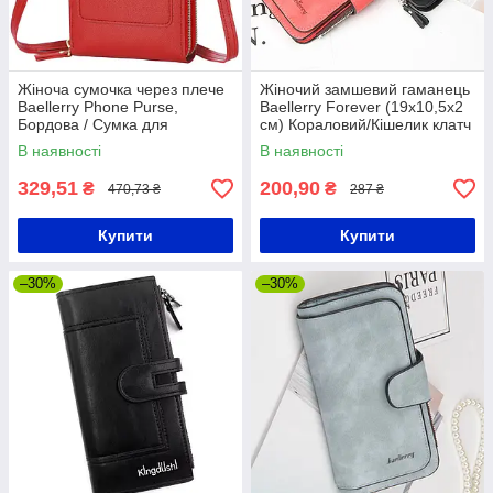
Жіноча сумочка через плече
Жіночий замшевий гаманець
Baellerry Phone Purse,
Baellerry Forever (19х10,5х2
Бордова / Сумка для
см) Кораловий/Кішелик клатч
телефону / Гаманець-клатч
з екозамші
В наявності
В наявності
329,51
200,90
₴
₴
470,73 ₴
287 ₴
Купити
Купити
–30%
–30%