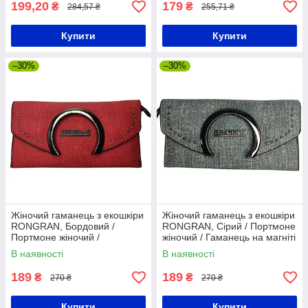
199,20
179
₴
₴
284,57 ₴
255,71 ₴
Купити
Купити
–30%
–30%
Жіночий гаманець з екошкіри
Жіночий гаманець з екошкіри
RONGRAN, Бордовий /
RONGRAN, Сірий / Портмоне
Портмоне жіночий /
жіночий / Гаманець на магніті
Гаманець на магніті
В наявності
В наявності
189
189
₴
₴
270 ₴
270 ₴
Купити
Купити