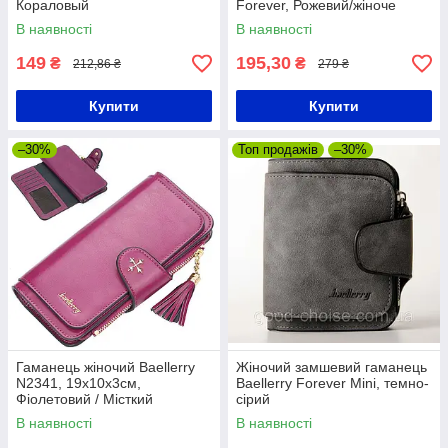
Кораловый
Forever, Рожевий/жіноче
портмоне/ Жіночий гаманець
В наявності
В наявності
149
195,30
₴
₴
212,86 ₴
279 ₴
Купити
Купити
–30%
Топ продажів
–30%
Гаманець жіночий Baellerry
Жіночий замшевий гаманець
N2341, 19х10х3см,
Baellerry Forever Mini, темно-
Фіолетовий / Місткий
сірий
гаманець-клатч / Жіноче
В наявності
В наявності
портмоне