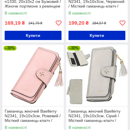
n1330, 20x10x2 см Бузковий /
N2341, 19х10х3см, Червоний
Жіноче портмоне з ремінцем
/ Місткий гаманець-клатч /
/ Гаманець-клатч
Жіноче портмоне
В наявності
В наявності
169,19
199,20
₴
₴
241,70 ₴
284,57 ₴
Купити
Купити
–30%
–30%
Гаманець жіночий Baellerry
Гаманець жіночий Baellerry
N2341, 19х10х3см, Рожевий /
N2341, 19х10х3см, Сірий /
Місткий гаманець-клатч /
Місткий гаманець-клатч /
Жіноче портмоне
Жіноче портмоне
В наявності
В наявності