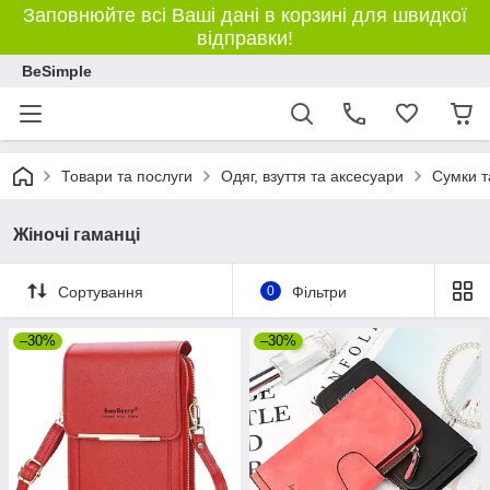
Заповнюйте всі Ваші дані в корзині для швидкої
відправки!
BeSimple
Товари та послуги
Одяг, взуття та аксесуари
Сумки т
Жіночі гаманці
Сортування
0
Фільтри
–30%
–30%