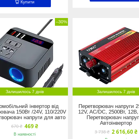
Купити
–30%
Залишилось 7 днів
Залишилось 7 днів
омобільний інвертор від
Перетворювач напруги 2
ювача 150Вт /24V, 110/220V
12V, AC/DC, 2500Вт, 12В,
творювач напруги для авто
Перетворювач напруг
Автоінвертор
469 ₴
670 ₴
2 616,60 ₴
3 738 ₴
В наявності