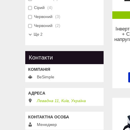
Сірий
4
Червоний
3
Червоний
2
Інвер
+ 
Ще 2
напруг
Контакти
BeSimple
Левадна 11, Київ, Україна
Менеджер