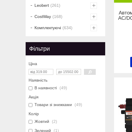
Leobert
261
Автом
CostWay
168
AC/DC
Комплектуючі
634
Фільтри
Ціна
Наявність
В наявності
49
Акція
Товари зі знижками
49
Колір
Жовтий
2
Зелений
1