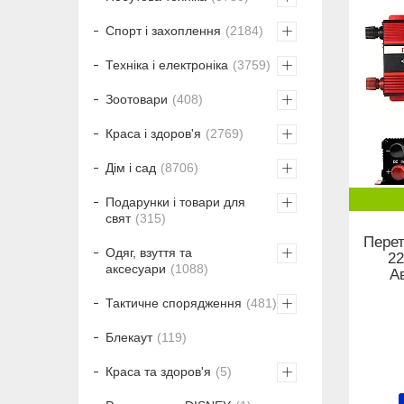
Спорт і захоплення
2184
Техніка і електроніка
3759
Зоотовари
408
Краса і здоров'я
2769
Дім і сад
8706
Подарунки і товари для
свят
315
Перет
Одяг, взуття та
22
аксесуари
1088
А
Тактичне спорядження
481
Блекаут
119
Краса та здоров'я
5