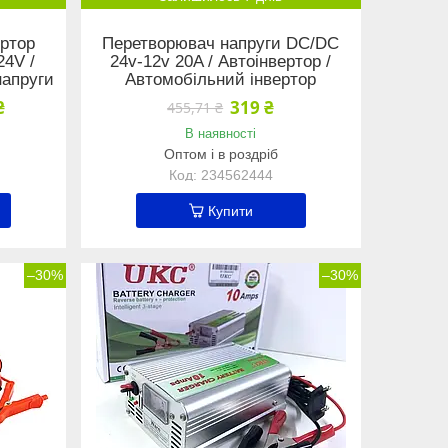
ертор
Перетворювач напруги DC/DC
4V /
24v-12v 20A / Автоінвертор /
напруги
Автомобільний інвертор
₴
319 ₴
455,71 ₴
В наявності
Оптом і в роздріб
234562444
Купити
–30%
–30%