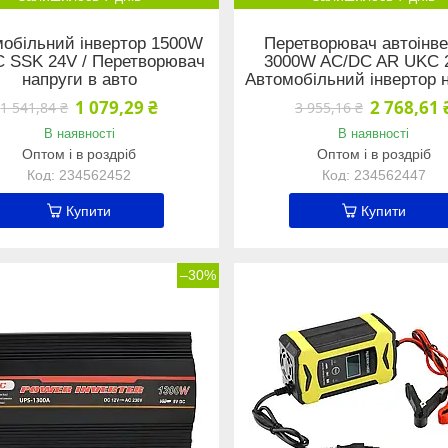
обільний інвертор 1500W
Перетворювач автоінв
 SSK 24V / Перетворювач
3000W AC/DC AR UKC 2
напруги в авто
Автомобільний інвертор 
1 079,29 ₴
2 768,61 
1 541,84 ₴
3 955,16 ₴
В наявності
В наявності
Оптом і в роздріб
Оптом і в роздріб
234562452
234562447
Купити
Купити
–30%