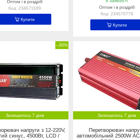
В наявності
Оптом і в роздріб
Оптом і в роздріб
234571599
234570778
Купити
Купити
–30%
Залишилось 7 днів
Залишилось 7 днів
орювач напруги з 12-220V,
Перетворювач напру
тий синус, 4500Вт, LCD /
автомобільний 2500W AC