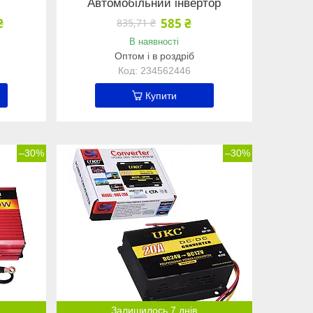
Автомобільний інвертор
₴
585 ₴
835,71 ₴
В наявності
Оптом і в роздріб
234562446
Купити
–30%
–30%
Залишилось 7 днів