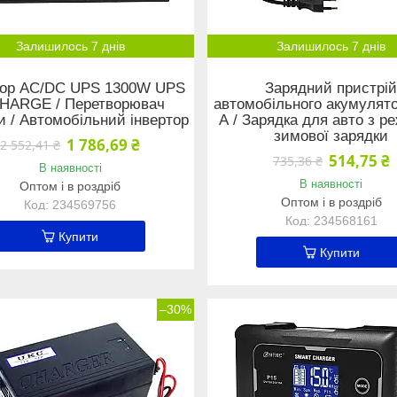
Залишилось 7 днів
Залишилось 7 днів
тор AC/DC UPS 1300W UPS
Зарядний пристрі
CHARGE / Перетворювач
автомобільного акумулято
и / Автомобільний інвертор
А / Зарядка для авто з 
зимової зарядки
1 786,69 ₴
2 552,41 ₴
514,75 ₴
735,36 ₴
В наявності
В наявності
Оптом і в роздріб
Оптом і в роздріб
234569756
234568161
Купити
Купити
–30%