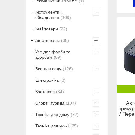
Розмальовки DISNEY
1
Інструменти і
обладнання
109
Інші товари
22
Авто товары
35
Усе для фарби та
здоров'я
59
Все для саду
126
Електроніка
3
Зоотоварі
84
Авт
Спорт і туризм
107
прикур
/ Пере
Техніка для дому
37
Техніка для кухні
25