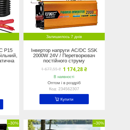
Залишилось 7 днів
C P15
Інвертор напруги AC/DC SSK
більний,
2000W 24V / Перетворювач
атична
постійного струму
1 174,28 ₴
1 677,55 ₴
В наявності
Оптом і в роздріб
234562307
Купити
–30%
–30%