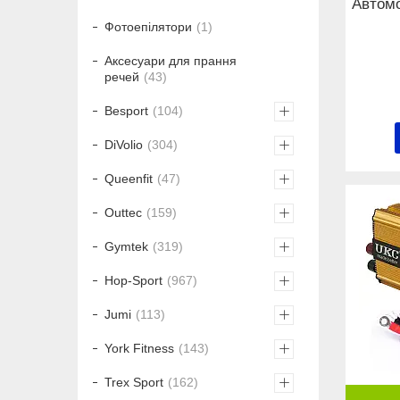
Автомо
Фотоепілятори
1
Аксесуари для прання
речей
43
Besport
104
DiVolio
304
Queenfit
47
Outtec
159
Gymtek
319
Hop-Sport
967
Jumi
113
York Fitness
143
Trex Sport
162