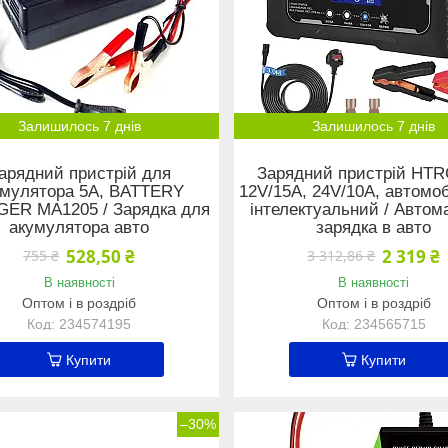
Залишилось 7 днів
Залишилось 7 днів
арядний пристрій для
Зарядний пристрій HTR
умулятора 5A, BATTERY
12V/15А, 24V/10А, автомо
ER MA1205 / Зарядка для
інтелектуальний / Автом
акумулятора авто
зарядка в авто
528,50 ₴
2 319 ₴
755 ₴
3 312,86 ₴
В наявності
В наявності
Оптом і в роздріб
Оптом і в роздріб
234574195
234565715
Купити
Купити
–30%