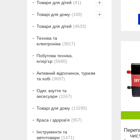
Товари для дітей
41
Товарі для дому
169
Товари для дітей
4633
Техніка та
електроніка
3817
Побутова техніка,
інтер'єр
5680
Активний відпочинок, туризм
та хобі
3697
Одяг, взуття та
аксесуари
1167
Товарі для дому
13295
Краса і здоров'я
957
Перетв
Інструменти та
чис
автотовари
1471