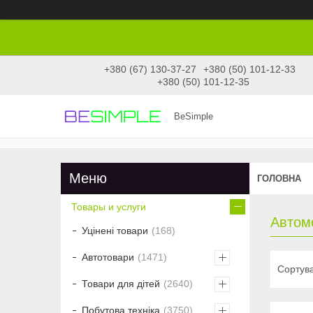
+380 (67) 130-37-27
+380 (50) 101-12-33
+380 (50) 101-12-35
BeSimple
ГОЛОВНА
Товары и услуги
Автомо
Уцінені товари
168
Автотовари
1471
Товари для дітей
2640
Побутова техніка
3750