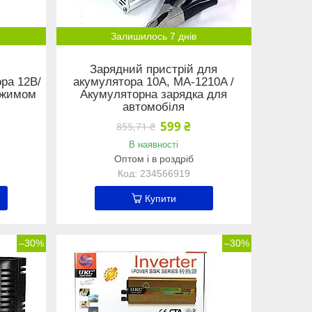
Залишилось 7 днів
й
Зарядний пристрій для
ра 12В/
акумулятора 10A, MA-1210A /
режимом
Акумуляторна зарядка для
автомобіля
599 ₴
855,71 ₴
В наявності
Оптом і в роздріб
234566919
Купити
–30%
–30%