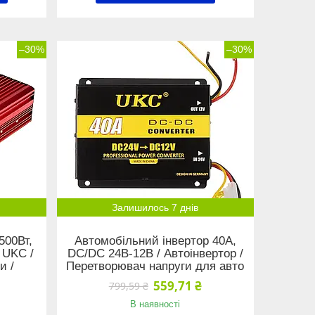
–30%
–30%
Залишилось 7 днів
500Вт,
Автомобільний інвертор 40A,
 UKC /
DC/DC 24В-12В / Автоінвертор /
и /
Перетворювач напруги для авто
559,71 ₴
799,59 ₴
В наявності