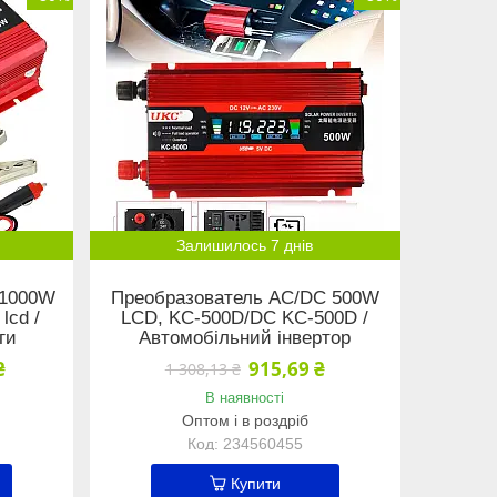
Залишилось 7 днів
 1000W
Преобразователь AC/DC 500W
lcd /
LCD, KC-500D/DC KC-500D /
ги
Автомобільний інвертор
₴
915,69 ₴
1 308,13 ₴
В наявності
Оптом і в роздріб
234560455
Купити