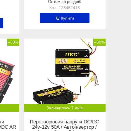
Оптом і в роздріб
123462418
Купити
–30%
–30%
Залишилось 7 днів
ги
Перетворювач напруги DC/DC
/DC AR
24v-12v 50A / Автоінвертор /