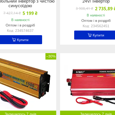
більний інвертор з чистою
24V/ Інвертор
синусоїдою
2 735,89 
3 908,41 ₴
5 199 ₴
7 427,14 ₴
В наявності
В наявності
Оптом і в роздріб
Оптом і в роздріб
234562451
234574637
Купити
Купити
–30%
Залишилось 7 днів
Залишилось 7 днів