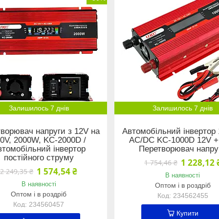
Залишилось 7 днів
Залишилось 7 днів
ворювач напруги з 12V на
Автомобільний інвертор
0V, 2000W, KC-2000D /
AC/DC KC-1000D 12V + 
втомобільний інвертор
Перетворювач напру
постійного струму
1 228,12 
1 754,46 ₴
1 574,54 ₴
2 249,35 ₴
В наявності
В наявності
Оптом і в роздріб
Оптом і в роздріб
234562455
234560457
Купити